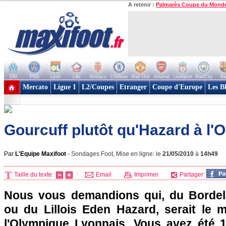
A retenir :
Palmarès Coupe du Mond
OM
PSG
Lyon
Lille
Monaco
Chelsea
Man Utd
Arsenal
Liverpool
ManCity
Ba
+ de clubs
Mercato
Ligue 1
L2/Coupes
Etranger
Coupe d'Europe
Les B
Gourcuff plutôt qu'Hazard à l'
Par
L'Equipe Maxifoot
-
Sondages Foot, Mise en ligne: le
21/05/2010
à
14h49
Taille du texte:
Email
Imprimer
Partager:
Nous vous demandions qui, du Bordel
ou du Lillois Eden Hazard, serait le m
l'Olympique Lyonnais. Vous avez été 