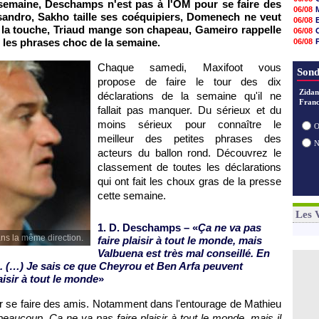
 semaine, Deschamps n'est pas à
l'OM
pour se faire des
18h48
06/08
isandro, Sakho taille ses coéquipiers, Domenech ne veut
18h37
06/08
18h29
 la touche, Triaud mange son chapeau, Gameiro rappelle
06/08
17h58
 les phrases choc de la semaine.
06/08
17h46
06/08
17h32
06/08
Chaque samedi, Maxifoot vous
17h16
Sond
16h59
propose de faire le tour des dix
16h37
Zidan
déclarations de la semaine qu'il ne
16h33
Franc
fallait pas manquer. Du sérieux et du
16h27
16h22
moins sérieux pour connaître le
O
meilleur des petites phrases des
acteurs du ballon rond. Découvrez le
classement de toutes les déclarations
qui ont fait les choux gras de la presse
cette semaine.
Les 
1. D. Deschamps – «
Ça ne va pas
ns la même direction.
faire plaisir à tout le monde, mais
Valbuena est très mal conseillé. En
he. (…) Je sais ce que Cheyrou et Ben Arfa peuvent
aisir à tout le monde
»
 se faire des amis. Notamment dans l'entourage de Mathieu
le beaucoup. Ça ne va pas faire plaisir à tout le monde, mais il