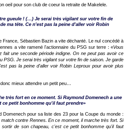
n oeil pour son club de coeur la retraite de Makelele.
e gueule ! (…) Je serai très vigilant sur votre fin de
de ma tête. Ce n'est pas la peine d'aller voir Robin
 de France, Sébastien Bazin a vite déchanté. Le nul concédé à
ennes a vite ramené l'actionnaire du
PSG
sur terre : «
Vous
z fait une seconde période indigne. On ne peut pas avoir ce
au
PSG.
Je serai très vigilant sur votre fin de saison. Je garde
est pas la peine d'aller voir Robin Leproux pour avoir plus
ut donc mieux attendre un petit peu…
he très fort en ce moment. Si Raymond Domenech a une
st ce petit bonhomme qu'il faut prendre
»
 Domenech pour sa liste des 23 pour la Coupe du monde :
s match contre
Rennes
. En ce moment, il marche très fort. Si
rtir de son chapeau, c'est ce petit bonhomme qu'il faut