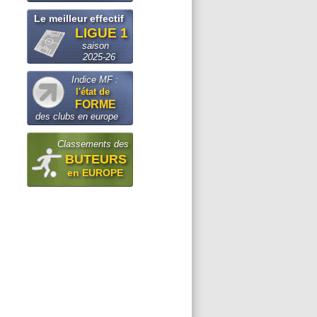
Le meilleur effectif
LIGUE 1
saison
2025-26
Indice MF :
l'état de
FORME
des clubs en europe
Classements des
BUTEURS
en EUROPE