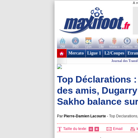
A r
OM
PSG
Lyon
Lille
Monaco
Chelsea
Ma
+ de clubs
Mercato
Ligue 1
L2/Coupes
Etran
Journal des Transf
Top Déclarations 
des amis, Dugarry
Sakho balance sur
Par
Pierre-Damien Lacourte
-
Top Declarations,
Taille du texte:
Email
I