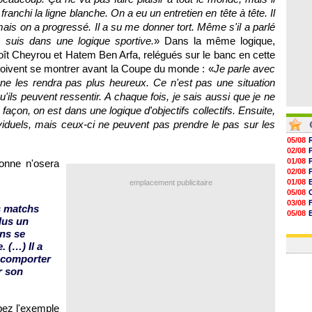
franchi la ligne blanche. On a eu un entretien en tête à tête. Il
mais on a progressé. Il a su me donner tort. Même s'il a parlé
 suis dans une logique sportive.
» Dans la même logique,
oît Cheyrou et Hatem Ben Arfa, relégués sur le banc en cette
s doivent se montrer avant la Coupe du monde : «
Je parle avec
 ne les rendra pas plus heureux. Ce n'est pas une situation
qu'ils peuvent ressentir. A chaque fois, je sais aussi que je ne
 façon, on est dans une logique d'objectifs collectifs. Ensuite,
ndividuels, mais ceux-ci ne peuvent pas prendre le pas sur les
05/08
02/08
01/08
sonne n'osera
02/08
01/08
emplacement publicitaire
05/08
03/08
is matchs
05/08
plus un
03/08
ans se
03/08
. (…) Il a
e comporter
r son
pez l'exemple