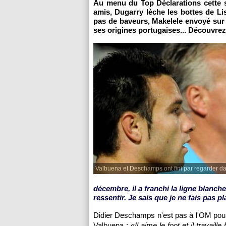
Au menu du Top Déclarations cette
amis, Dugarry lèche les bottes de L
pas de baveurs, Makelele envoyé sur
ses origines portugaises... Découvrez
Valbuena et Deschamps ont fini par regarder da
décembre, il a franchi la ligne blanc
ressentir. Je sais que je ne fais pas pl
Didier Deschamps n'est pas à
l'OM
pour
Valbuena : «
Il aime le foot et il travail