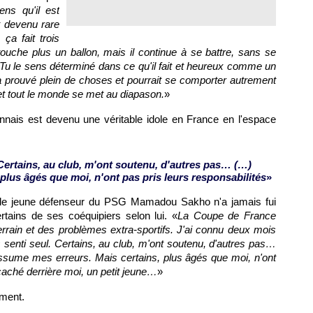
ens qu'il est
t devenu rare
 ça fait trois
touche plus un ballon, mais il continue à se battre, sans se
 Tu le sens déterminé dans ce qu'il fait et heureux comme un
a prouvé plein de choses et pourrait se comporter autrement
et tout le monde se met au diapason.
»
nnais
est devenu une véritable idole en France en l'espace
 Certains, au club, m'ont soutenu, d'autres pas… (…)
plus âgés que moi, n'ont pas pris leurs responsabilités
»
 le jeune défenseur du
PSG
Mamadou Sakho n'a jamais fui
rtains de ses coéquipiers selon lui. «
La Coupe de France
terrain et des problèmes extra-sportifs. J'ai connu deux mois
uis senti seul. Certains, au club, m'ont soutenu, d'autres pas…
 J'assume mes erreurs. Mais certains, plus âgés que moi, n'ont
 caché derrière moi, un petit jeune…
»
ement.