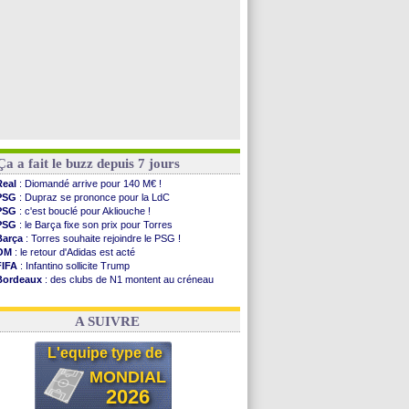
Ça a fait le buzz depuis 7 jours
Real
: Diomandé arrive pour 140 M€ !
PSG
: Dupraz se prononce pour la LdC
PSG
: c'est bouclé pour Akliouche !
PSG
: le Barça fixe son prix pour Torres
Barça
: Torres souhaite rejoindre le PSG !
OM
: le retour d'Adidas est acté
FIFA
: Infantino sollicite Trump
Bordeaux
: des clubs de N1 montent au créneau
Argentine
: quand Medina recadre... sa mère
Real
: le démenti de Leipzig pour Diomandé
A SUIVRE
L'equipe type de
MONDIAL
2026