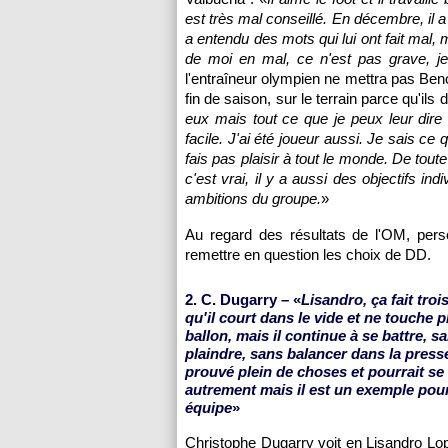
est très mal conseillé. En décembre, il a 
a entendu des mots qui lui ont fait mal, 
de moi en mal, ce n'est pas grave, je
l'entraîneur olympien ne mettra pas Ben
fin de saison, sur le terrain parce qu'il
eux mais tout ce que je peux leur dire
facile. J'ai été joueur aussi. Je sais ce 
fais pas plaisir à tout le monde. De toute
c'est vrai, il y a aussi des objectifs i
ambitions du groupe.
»
Au regard des résultats de
l'OM
, per
remettre en question les choix de DD.
2. C. Dugarry – «
Lisandro, ça fait tro
qu'il court dans le vide et ne touche 
ballon, mais il continue à se battre, s
plaindre, sans balancer dans la presse
prouvé plein de choses et pourrait s
autrement mais il est un exemple pou
équipe
»
Christophe Dugarry voit en Lisandro Lo