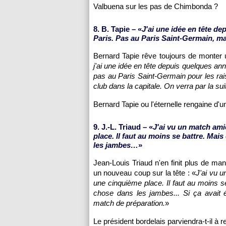
Valbuena sur les pas de Chimbonda ?
8. B. Tapie – «
J'ai une idée en tête de
Paris
. Pas au
Paris
Saint-Germain, mais
Bernard Tapie rêve toujours de monter 
j'ai une idée en tête depuis quelques ann
pas au
Paris
Saint-Germain pour les rai
club dans la capitale. On verra par la sui
Bernard Tapie ou l'éternelle rengaine d'u
9. J.-L. Triaud – «
J'ai vu un match amic
place. Il faut au moins se battre. Mai
les jambes…
»
Jean-Louis Triaud n'en finit plus de m
un nouveau coup sur la tête : «
J'ai vu u
une cinquième place. Il faut au moins s
chose dans les jambes... Si ça avait é
match de préparation.
»
Le président bordelais parviendra-t-il à re