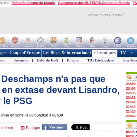
etenir :
Palmarès Coupe du Monde
-
Classement des BUTEURS Coupe du Monde
-
TA
emplacement publicitaire
n Utd
Arsenal
Liverpool
ManCity
Barca
Real
Atletico
Milan
Juve
Inter
Naples
ger
Coupe d'Europe
Les Bleus & International
Chroniques
TV
+
erts
|
Baromètre
|
Débat du Jeudi
|
Portraits
|
TOP Déclarations
|
Interview
: Deschamps n'a pas que
23h09
 en extase devant Lisandro,
22h50
22h35
 le PSG
22h18
22h00
21h42
21h10
 Mise en ligne: le
08/05/2010
à
08h39
20h46
20h30
20h01
mprimer
Partager:
19h18
05/08
19h09
06/08