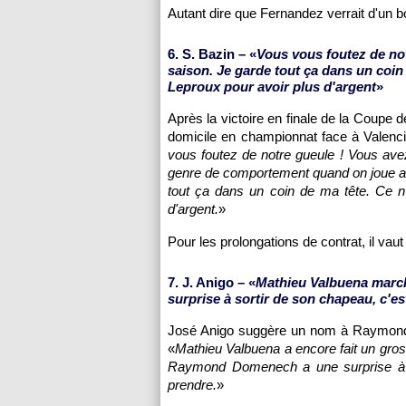
Autant dire que Fernandez verrait d'un bo
6. S. Bazin – «
Vous vous foutez de notr
saison. Je garde tout ça dans un coin 
Leproux pour avoir plus d'argent
»
Après la victoire en finale de la Coupe
domicile en championnat face à Valenci
vous foutez de notre gueule ! Vous ave
genre de comportement quand on joue 
tout ça dans un coin de ma tête. Ce n'
d'argent.
»
Pour les prolongations de contrat, il va
7. J. Anigo – «
Mathieu Valbuena marc
surprise à sortir de son chapeau, c'e
José Anigo suggère un nom à Raymond
«
Mathieu Valbuena a encore fait un gro
Raymond Domenech a une surprise à so
prendre.
»