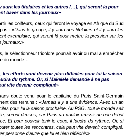
y aura les titulaires et les autres (…), qui seront là pour
ant baver dans les journaux
»
ir les coiffeurs, ceux qui feront le voyage en Afrique du Sud
pas : «
Dans le groupe, il y aura des titulaires et il y aura les
nt exemplaire, qui seront là pour mettre la pression sur les
s journaux.
»
 le sélectionneur tricolore pourrait avoir du mal à empêcher
oupe du monde…
 les efforts vont devenir plus difficiles pour lui la saison
 faudra du rythme. Or, si Makelele demande à ne pas
peut vite devenir compliqué
»
sans doute venu pour le capitaine du
Paris
Saint-Germain
ment des terrains : «
Jamais il y a une évidence. Avec un an
ficiles pour lui la saison prochaine. Au
PSG
, tout le monde sait
ée, seront denses, car
Paris
va vouloir réussir un bon début
e. Et pour pouvoir tenir le coup, il faudra du rythme. Or, si
er toutes les rencontres, cela peut vite devenir compliqué.
er personne d'autre que lui et bien réfléchir.
»