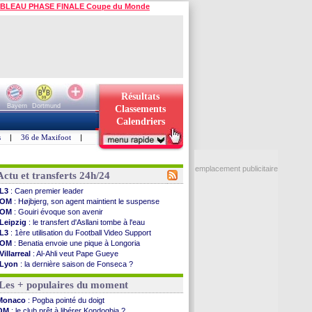
BLEAU PHASE FINALE Coupe du Monde
Résultats
Bayern
Dortmund
Classements
Calendriers
s
|
36 de Maxifoot
|
emplacement publicitaire
Actu et transferts 24h/24
L3
: Caen premier leader
OM
: Højbjerg, son agent maintient le suspense
OM
: Gouiri évoque son avenir
Leipzig
: le transfert d'Asllani tombe à l'eau
L3
: 1ère utilisation du Football Video Support
OM
: Benatia envoie une pique à Longoria
Villarreal
: Al-Ahli veut Pape Gueye
Lyon
: la dernière saison de Fonseca ?
OM
: un nouveau prétendant pour Højbjerg
Les + populaires du moment
Brest
: un gardien norvégien en approche ?
OM
: McCourt a versé 120 M€ en 2026
Monaco
: Pogba pointé du doigt
PSG
: 4 retours dans le groupe face à Man Utd ...
OM
: le club prêt à libérer Kondogbia ?