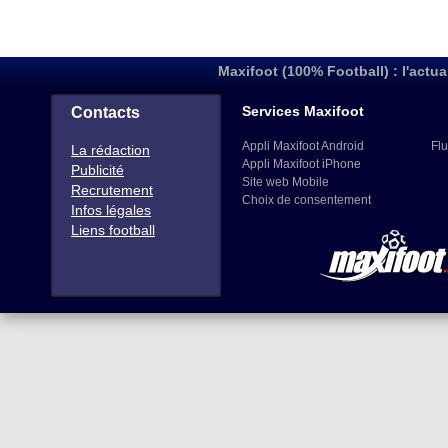
Maxifoot (100% Football) : l'actua
Services Maxifoot
Contacts
Appli Maxifoot Android
Flu
La rédaction
Appli Maxifoot iPhone
Publicité
Site web Mobile
Recrutement
Choix de consentement
Infos légales
Liens football