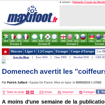
A retenir :
Palmarès Coupe du Mond
La Coupe du Monde 2010 en Afri
Groupe A
Groupe B
Groupe C
Groupe
Mercato
Ligue 1
L2/Coupes
Etranger
Coupe d'Europe
Les B
Actu des Bleus
|
Euro 2024
|
Class. FIFA
|
Mondial 2026
|
CAN 20
Domenech avertit les "coiffeur
Par
Patrick Juillard
-
Equipe De France, Mise en ligne: le
05/05/2010
à
17h52
Taille du texte:
Email
Imprimer
Partager:
A moins d'une semaine de la publicatio