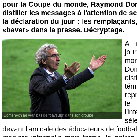
pour la Coupe du monde, Raymond Do
distiller les messages à l'attention de s
la déclaration du jour : les remplaçants
«baver» dans la presse. Décryptage.
A 
jou
mo
Dom
dis
tém
rep
le 
l'
Domenech ne veut pas de "baveurs" dans son groupe.
sél
devant l'amicale des éducateurs de footba