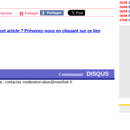
11h20
06/08
10h49
06/08
10h32
06/08
mprimer
Partager:
10h10
06/08
09h49
07/08
09h35
06/08
09h08
06/08
et article ? Prévenez-nous en cliquant sur ce lien
08h54
08h32
07/08
07/08
07/08
07/08
DISQUS
Communauté
us, contactez
moderation-abus@maxifoot.fr