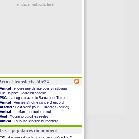
emplacement publicitaire
Actu et transferts 24h/24
Amical
: encore une défaite pour Strasbourg
OM
: la piste Goore en attaque
PSG
: ça négocie avec le Barça pour Torres
Amical
: Rennes s'incline contre Brentford
Arsenal
: c'est signé pour Guimaraes (officiel)
Amical
: Le Mans concède un nul
Real
: Mourinho durcit les règles
Amical
: Toulouse s'incline lourdement
OM
: Benatia et la "médiocrité" dans le club
Les + populaires du moment
Newcastle
: Guimarães, le club se défend
L2
: la 1ère journée à suivre en DIRECT !
PSG
: 4 retours dans le groupe face à Man Utd ?