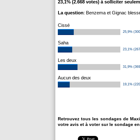
23,1% (2.668 votes) à solliciter seule
La question
: Benzema et Gignac blessé
Cissé
25,9% (300
Saha
23,1% (267
Les deux
31,9% (369
Aucun des deux
19,1% (220
Retrouvez tous les sondages de Maxi
votre avis et à voter sur le sondage en