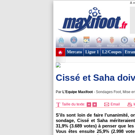
A r
OM
PSG
Lyon
Lille
Monaco
Chelsea
Ma
+ de clubs
Mercato
Ligue 1
L2/Coupes
Etran
Cissé et Saha doiv
Par
L'Equipe Maxifoot
-
Sondages Foot, Mise en
Taille du texte:
Email
I
S'ils sont loin de faire l'unanimité,
sondage, Cissé et Saha mériteraient
31,9% (3.689 votes) à penser que les 
Vous êtes ensuite 25,9% (2.998 vote