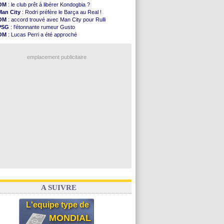
PSG
: une deuxième offre pour Suzuki
OM
: le club prêt à libérer Kondogbia ?
PSG
: le groupe pour le match face à Man Utd
Man City
: Rodri préfère le Barça au Real !
OM
: le jour où tout a basculé pour Benatia
OM
: accord trouvé avec Man City pour Rulli
Heracles
: Reine-Adélaïde, le sort s'acharne...
PSG
: l'étonnante rumeur Gusto
Monaco
: Mawissa a gravement blessé Uche
OM
: Lucas Perri a été approché
OM
: accord avec la Real Sociedad pour Aguerd
OM
: une offre pour Bulka
Barça
: Araujo va partir en prêt à Liverpool
Ouganda
: Owori battu à mort à Kampala
OM
: Côme pousse pour Gouiri
emplacement publicitaire
Man Utd
: le groupe pour défier le PSG
L3
: Caen premier leader
OM
: Højbjerg, son agent maintient le suspense
OM
: Gouiri évoque son avenir
Leipzig
: le transfert d'Asllani tombe à l'eau
Voir les brèves précédentes
A SUIVRE
L'equipe type de
MONDIAL