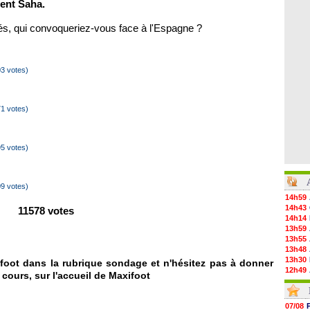
ment Saha.
s, qui convoqueriez-vous face à l'Espagne ?
3 votes)
1 votes)
5 votes)
9 votes)
14h59
14h43
11578 votes
14h14
13h59
13h55
13h48
13h30
foot dans la rubrique sondage et n'hésitez pas à donner
12h49
 cours, sur l'accueil de Maxifoot
12h22
12h00
11h46
07/08