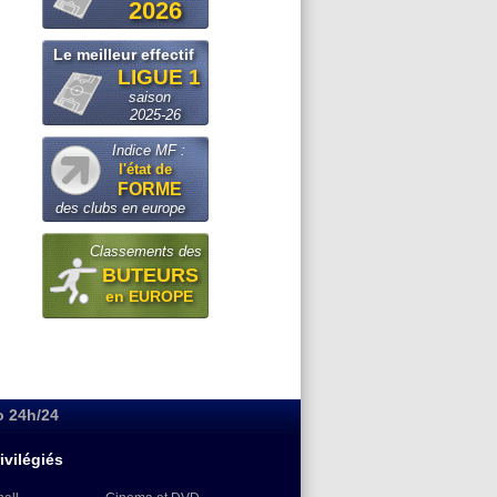
2026
Le meilleur effectif
LIGUE 1
saison
2025-26
Indice MF :
l'état de
FORME
des clubs en europe
Classements des
BUTEURS
en EUROPE
o 24h/24
ivilégiés