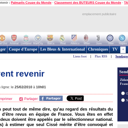
etenir :
Palmarès Coupe du Monde
-
Classement des BUTEURS Coupe du Monde
-
TA
emplacement publicitaire
n Utd
Arsenal
Liverpool
ManCity
Barca
Real
Atletico
Milan
Juve
Inter
Naples
ger
Coupe d'Europe
Les Bleus & International
Chroniques
TV
+
Liens foot
|
Flux RSS
|
Sondages
ent revenir
Sond
Zidan
Franc
 ligne: le
25/02/2010
à
10h01
O
mprimer
Partager:
 on peut tout de même dire, qu'au regard des résultats du
 d'être revus en équipe de France. Vous êtes en effet
deux doivent être appelés par le sélectionneur national.
s) à estimer que seul Cissé mérite d'être convoqué et