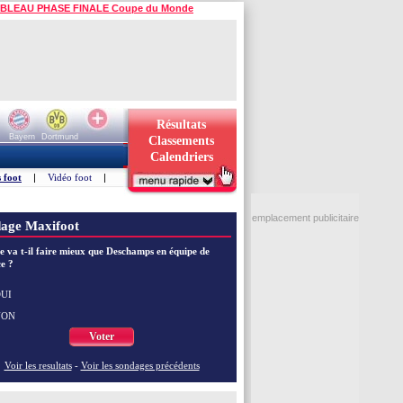
BLEAU PHASE FINALE Coupe du Monde
Résultats
Bayern
Dortmund
Classements
Calendriers
 foot
|
Vidéo foot
|
emplacement publicitaire
age Maxifoot
e va t-il faire mieux que Deschamps en équipe de
e ?
UI
NON
Voter
Voir les resultats
-
Voir les sondages précédents