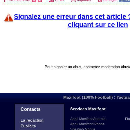
Taille du texte:
Email
Imprimer
Partager:
Signalez une erreur dans cet article
cliquant sur ce lien
Pour signaler un abus, contactez
moderation-abus
Maxifoot (100% Football) : l'actua
Services Maxifoot
Contacts
Appli Maxifoot Android
Flu
La rédaction
Appli Maxifoot iPhone
Publicité
Site web Mobile