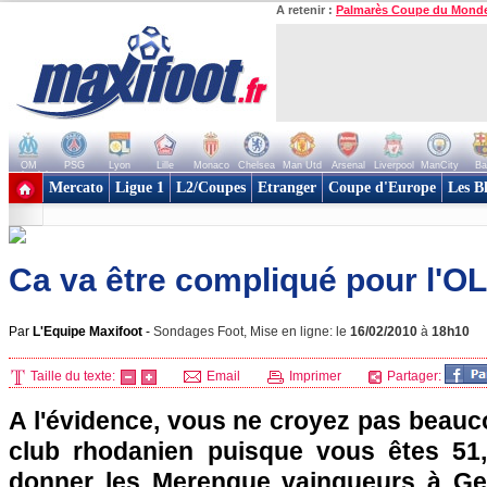
A retenir :
Palmarès Coupe du Mond
OM
PSG
Lyon
Lille
Monaco
Chelsea
Man Utd
Arsenal
Liverpool
ManCity
Ba
+ de clubs
Mercato
Ligue 1
L2/Coupes
Etranger
Coupe d'Europe
Les B
Ca va être compliqué pour l'OL
Par
L'Equipe Maxifoot
-
Sondages Foot, Mise en ligne: le
16/02/2010
à
18h10
Taille du texte:
Email
Imprimer
Partager:
A l'évidence, vous ne croyez pas beau
club rhodanien puisque vous êtes 51,
donner les Merengue vainqueurs à Ge