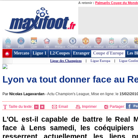
A retenir :
Palmarès Coupe du Mond
OM
PSG
Lyon
Lille
Monaco
Chelsea
Man Utd
Arsenal
Liverpool
ManCity
Ba
+ de clubs
Mercato
Ligue 1
L2/Coupes
Etranger
Coupe d'Europe
Les B
Ligue des Champions
|
Ligue Europa
|
Ligue Confe
Lyon va tout donner face au Re
Par
Nicolas Lagavardan
-
Actu Champion's League, Mise en ligne: le
15/02/201
Taille du texte:
Email
Imprimer
Partager:
L'OL
est-il capable de battre le Real 
face à
Lens
samedi, les coéquipiers
resserrent actuellement les liens 