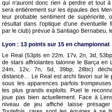
qui n'auront donc rien à perdre et tout 
sera entièrement sur les épaules des Mer
leur probable sentiment de supériorité, 
résultat dans l'optique d'une éventuelle fi
par le club) prévue à Santiago Bernabeu, le
Lyon
: 13 points sur 15 en championnat
Le Real (53pts en 22m, 17v, 2n, 3d, 53bp,
de stars affriolantes talonne le Barça en 
24m, 12v, 7n, 5d, 39bp, 28bc) déchu
distancé… Le Real est archi favori sur le 
sous les apparences parfois trompeuses
les plus grands exploits. Puel le reconna
joue pas bien actuellement. Face à
Len
niveau de jeu affiché laisse présage
Toutefois, rares sont les équipes à se l