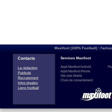
Maxifoot (100% Football) : l'actua
Services Maxifoot
Contacts
Appli Maxifoot Android
Flu
La rédaction
Appli Maxifoot iPhone
Publicité
Site web Mobile
Recrutement
Choix de consentement
Infos légales
Liens football