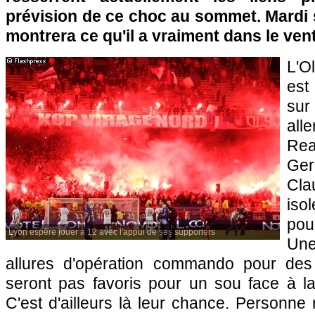
prévision de ce choc au sommet. Mardi 
montrera ce qu'il a vraiment dans le vent
L'O
est
sur
all
Rea
Ger
Cl
iso
pou
Lyon espère jouer à 12 avec l'appui de ses supporters
Une
allures d'opération commando pour de
seront pas favoris pour un sou face à l
C'est d'ailleurs là leur chance. Personne 