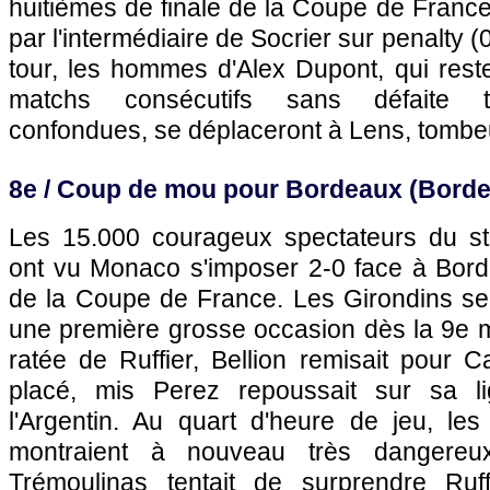
huitièmes de finale de la Coupe de France
par l'intermédiaire de Socrier sur penalty (
tour, les hommes d'Alex Dupont, qui rest
matchs consécutifs sans défaite to
confondues, se déplaceront à
Lens
, tomb
8e / Coup de mou pour
Bordeaux
(
Bord
Les 15.000 courageux spectateurs du 
ont vu
Monaco
s'imposer 2-0 face à
Bor
de la Coupe de France. Les Girondins se 
une première grosse occasion dès la 9e m
ratée de Ruffier, Bellion remisait pour 
placé, mis Perez repoussait sur sa li
l'Argentin. Au quart d'heure de jeu, le
montraient à nouveau très dangereu
Trémoulinas tentait de surprendre Ruff