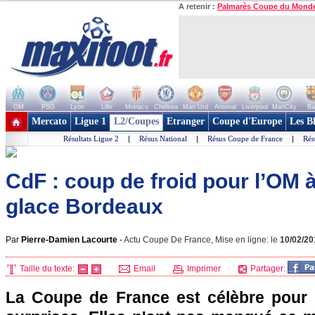
A retenir :
Palmarès Coupe du Mond
OM
PSG
Lyon
Lille
Monaco
Chelsea
Man Utd
Arsenal
Liverpool
ManCity
Ba
+ de clubs
Mercato
Ligue 1
L2/Coupes
Etranger
Coupe d'Europe
Les B
Résultats Ligue 2
|
Résus National
|
Résus Coupe de France
|
Rés
CdF : coup de froid pour l’OM
glace Bordeaux
Par
Pierre-Damien Lacourte
-
Actu Coupe De France, Mise en ligne: le
10/02/20
Taille du texte:
Email
Imprimer
Partager:
La Coupe de France est célèbre pour 