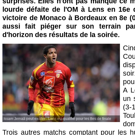
surprises. Elles n'ont pas manqué ce m
lourde défaite de
l'OM
à
Lens
en 16e de
victoire de
Monaco
à
Bordeaux
en 8e (0
aussi fait piéger sur son terrain pa
d'horizon des résultats de la soirée.
Ci
Co
dis
soi
pou
A
L
un 
(3-
Tou
Issam Jemaâ peut exulter : Lens est qualifié pour les 8es de finale
dom
Trois autres matchs comptant pour les hu