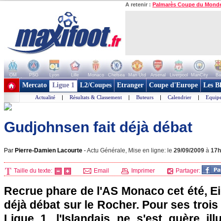
A retenir :
Palmarès Coupe du Mond
OM
PSG
Lyon
Lille
Monaco
Chelsea
Man Utd
Arsenal
Liverpool
ManCity
Ba
+ de clubs
Mercato
Ligue 1
L2/Coupes
Etranger
Coupe d'Europe
Les B
Actualité
|
Résultats & Classement
|
Buteurs
|
Calendrier
|
Equipe
Gudjohnsen fait déjà débat
Par
Pierre-Damien Lacourte
-
Actu Générale, Mise en ligne: le
29/09/2009
à
17h
Taille du texte:
Email
Imprimer
Partager:
Recrue phare de
l'AS Monaco
cet été, E
déjà débat sur le Rocher. Pour ses troi
Ligue 1, l'Islandais ne s'est guère ill