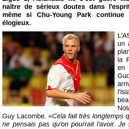
naître de sérieux doutes dans l'esp
même si Chu-Young Park continue 
élogieux.
L'A
un 
pla
la 
en 
Gu
arr
l'I
bea
Not
Guy Lacombe. «
Cela fait très longtemps q
ne pensais pas qu'on pourrait l'avoir. Je