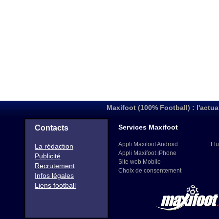
Maxifoot (100% Football) : l'actua
Services Maxifoot
Contacts
Appli Maxifoot Android
Flu
La rédaction
Appli Maxifoot iPhone
Publicité
Site web Mobile
Recrutement
Choix de consentement
Infos légales
Liens football