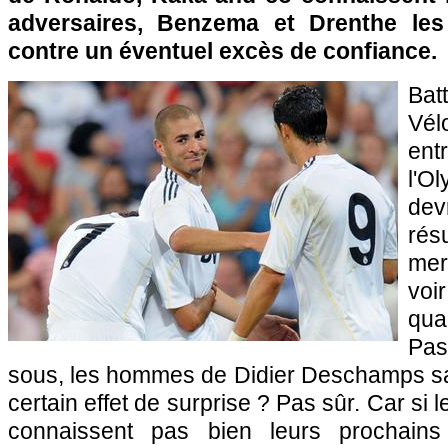
adversaires, Benzema et Drenthe le
contre un éventuel excès de confiance.
Ba
Vé
en
l'O
de
ré
mer
vo
qua
Pa
sous, les hommes de Didier Deschamps saur
certain effet de surprise ? Pas sûr. Car si 
connaissent pas bien leurs prochains