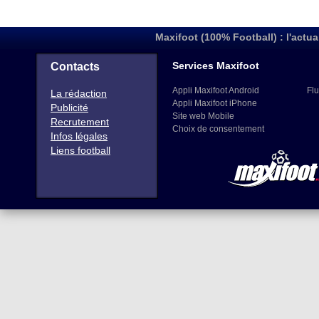
Maxifoot (100% Football) : l'actua
Services Maxifoot
Contacts
Appli Maxifoot Android
Flu
La rédaction
Appli Maxifoot iPhone
Publicité
Site web Mobile
Recrutement
Choix de consentement
Infos légales
Liens football