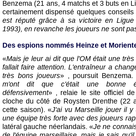
Benzema (21 ans, 4 matchs et 3 buts en Li
certainement dispensé quelques conseils 
est réputé grâce à sa victoire en Ligu
1993), en revanche les joueurs ne sont pas
Des espions nommés Heinze et Morient
«
Mais je leur ai dit que
l'OM
était une très
fallait faire attention. L'entraîneur a chan
très bons joueurs
» , poursuit Benzema.
m'ont dit que c'était une bonne éq
défensivement
» , relaie le site officiel d
cloche du côté de Roysten Drenthe (22 
cette saison). «
J'ai vu
Marseille
jouer il y
une équipe très forte avec des joueurs rap
latéral gauche néerlandais. «
Je ne connais
de l'équipe marseillaise, mais je sais qu'