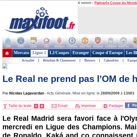
A retenir :
Palmarès Coupe du Mond
OM
PSG
Lyon
Lille
Monaco
Chelsea
Man Utd
Arsenal
Liverpool
ManCity
Ba
+ de clubs
Mercato
Ligue 1
L2/Coupes
Etranger
Coupe d'Europe
Les B
Actualité
|
Résultats & Classement
|
Buteurs
|
Calendrier
|
Equipe
Le Real ne prend pas l’OM de 
Par
Nicolas Lagavardan
-
Actu Générale, Mise en ligne: le
28/09/2009
à
13h03
Taille du texte:
Email
Imprimer
Partager:
Le Real Madrid sera favori face à
l'Ol
mercredi en Ligue des Champions. Mais
de Ronaldo, Kaká and co connaissent 