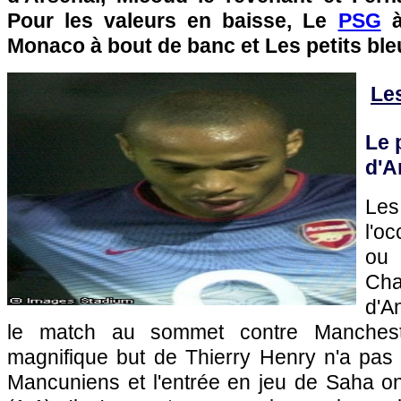
Pour les valeurs en baisse, Le
PSG
à
Monaco
à bout de banc et Les petits ble
Le
Le 
d'A
Le
l'o
ou
Cha
d'A
le match au sommet contre Manchest
magnifique but de Thierry Henry n'a pas 
Mancuniens et l'entrée en jeu de Saha ont