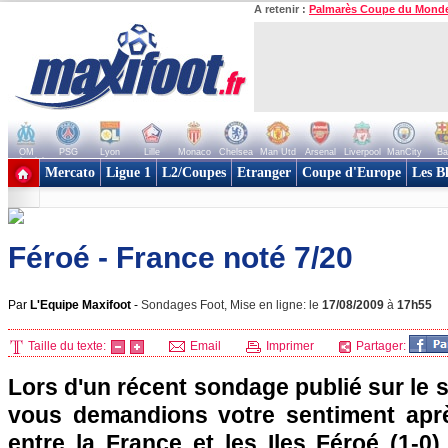
A retenir :
Palmarès Coupe du Mond
OM
PSG
Lyon
Lille
Monaco
Chelsea
Man Utd
Arsenal
Liverpool
ManCity
Ba
+ de clubs
Mercato
Ligue 1
L2/Coupes
Etranger
Coupe d'Europe
Les B
Féroé - France noté 7/20
Par
L'Equipe Maxifoot
-
Sondages Foot, Mise en ligne: le
17/08/2009
à
17h55
Taille du texte:
Email
Imprimer
Partager:
Lors d'un récent sondage publié sur le s
vous demandions votre sentiment aprè
entre la France et les Iles Féroé (1-0