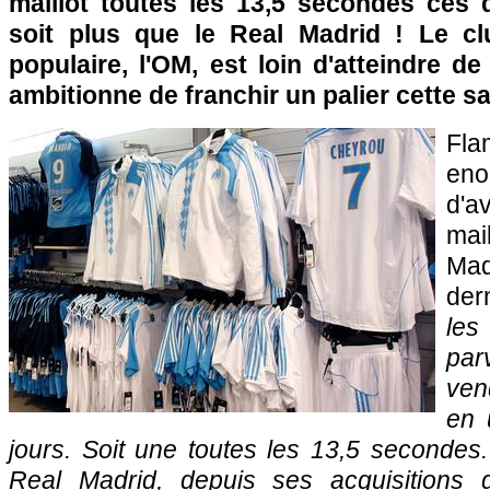
maillot toutes les 13,5 secondes ces 
soit plus que le Real Madrid ! Le cl
populaire,
l'OM
, est loin d'atteindre de
ambitionne de franchir un palier cette s
Fl
eno
d'a
mai
Ma
der
les
par
ven
en 
jours. Soit une toutes les 13,5 secondes. 
Real Madrid, depuis ses acquisitions