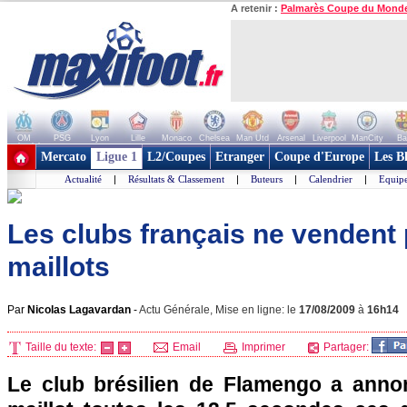
A retenir :
Palmarès Coupe du Mond
OM
PSG
Lyon
Lille
Monaco
Chelsea
Man Utd
Arsenal
Liverpool
ManCity
Ba
+ de clubs
Mercato
Ligue 1
L2/Coupes
Etranger
Coupe d'Europe
Les B
Actualité
|
Résultats & Classement
|
Buteurs
|
Calendrier
|
Equipe
Les clubs français ne vendent
maillots
Par
Nicolas Lagavardan
-
Actu Générale, Mise en ligne: le
17/08/2009
à
16h14
Taille du texte:
Email
Imprimer
Partager:
Le club brésilien de Flamengo a anno