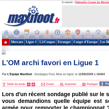
A retenir :
Palmarès Coupe du Mond
OM
PSG
Lyon
Lille
Monaco
Chelsea
Man Utd
Arsenal
Liverpool
ManCity
Ba
+ de clubs
Mercato
Ligue 1
L2/Coupes
Etranger
Coupe d'Europe
Les B
L'OM archi favori en Ligue 1
Par
L'Equipe Maxifoot
-
Sondages Foot, Mise en ligne: le
11/08/2009
à
16h04
Taille du texte:
Email
Imprimer
Partager:
Lors d'un récent sondage publié sur le s
vous demandions quelle équipe est s
armée pour remporter le championnat 