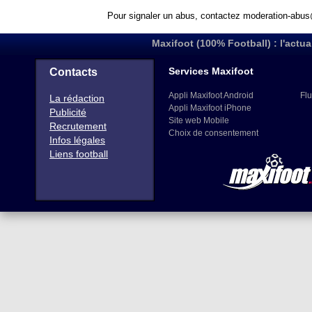
Pour signaler un abus, contactez
moderation-abus
Maxifoot (100% Football) : l'actua
Services Maxifoot
Contacts
Appli Maxifoot Android
Flu
La rédaction
Appli Maxifoot iPhone
Publicité
Site web Mobile
Recrutement
Choix de consentement
Infos légales
Liens football