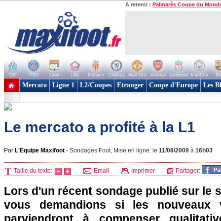
A retenir :
Palmarès Coupe du Mond
OM
PSG
Lyon
Lille
Monaco
Chelsea
Man Utd
Arsenal
Liverpool
ManCity
Ba
+ de clubs
Mercato
Ligue 1
L2/Coupes
Etranger
Coupe d'Europe
Les B
Le mercato a profité à la L1
Par
L'Equipe Maxifoot
-
Sondages Foot, Mise en ligne: le
11/08/2009
à
16h03
Taille du texte:
Email
Imprimer
Partager:
Lors d'un récent sondage publié sur le s
vous demandions si les nouveaux 
parviendront à compenser qualitati