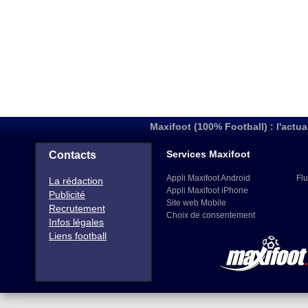
Maxifoot (100% Football) : l'actua
Services Maxifoot
Contacts
Appli Maxifoot Android
Flu
La rédaction
Appli Maxifoot iPhone
Publicité
Site web Mobile
Recrutement
Choix de consentement
Infos légales
Liens football