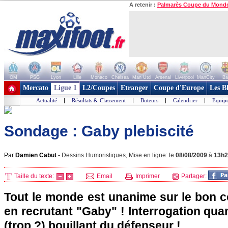
A retenir :
Palmarès Coupe du Mond
OM
PSG
Lyon
Lille
Monaco
Chelsea
Man Utd
Arsenal
Liverpool
ManCity
Ba
+ de clubs
Mercato
Ligue 1
L2/Coupes
Etranger
Coupe d'Europe
Les B
Actualité
|
Résultats & Classement
|
Buteurs
|
Calendrier
|
Equipe
Sondage : Gaby plebiscité
Par
Damien Cabut
-
Dessins Humoristiques, Mise en ligne: le
08/08/2009
à
13h2
Taille du texte:
Email
Imprimer
Partager:
Tout le monde est unanime sur le bon c
en recrutant "Gaby" ! Interrogation qu
(trop ?) bouillant du défenseur !