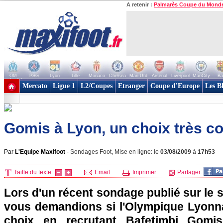
A retenir :
Palmarès Coupe du Mond
OM
PSG
Lyon
Lille
Monaco
Chelsea
Man Utd
Arsenal
Liverpool
ManCity
Ba
+ de clubs
Mercato
Ligue 1
L2/Coupes
Etranger
Coupe d'Europe
Les B
Gomis à Lyon, un choix très c
Par
L'Equipe Maxifoot
-
Sondages Foot, Mise en ligne: le
03/08/2009
à
17h53
Taille du texte:
Email
Imprimer
Partager:
Lors d'un récent sondage publié sur le s
vous demandions si l'Olympique Lyonnai
choix en recrutant Bafetimbi Gomis