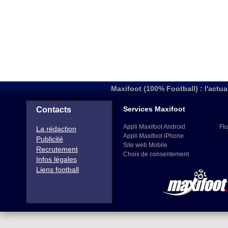
Maxifoot (100% Football) : l'actua
Services Maxifoot
Contacts
Appli Maxifoot Android
Flu
La rédaction
Appli Maxifoot iPhone
Publicité
Site web Mobile
Recrutement
Choix de consentement
Infos légales
Liens football