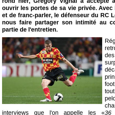
rond hier, Grégory Vignal a accepté 
ouvrir les portes de sa vie privée. Av
et de franc-parler, le défenseur du
RC L
nous faire partager son intimité au 
partie de l'entretien.
Rég
ret
de
su
dé
pri
foo
tout
p
ch
interviews que l'on appelle les «
36 