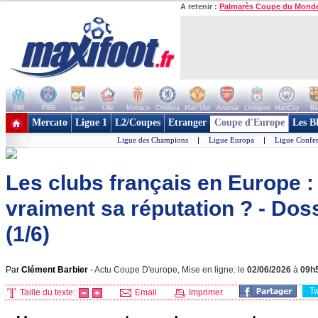
A retenir :
Palmarès Coupe du Mond
OM
PSG
Lyon
Lille
Monaco
Chelsea
Man Utd
Arsenal
Liverpool
ManCity
Ba
+ de clubs
Mercato
Ligue 1
L2/Coupes
Etranger
Coupe d'Europe
Les B
Ligue des Champions
|
Ligue Europa
|
Ligue Confe
Les clubs français en Europe :
vraiment sa réputation ? - Dos
(1/6)
Par
Clément Barbier
-
Actu Coupe D'europe, Mise en ligne: le
02/06/2026
à
09h
T
Taille du texte:
Email
Imprimer