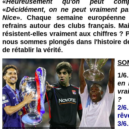
«
Heureusement qu'on peut com
«
Décidément, on ne peut vraiment pas
Nice
». Chaque semaine européenne
refrains autour des clubs français. Ma
résistent-elles vraiment aux chiffres ? P
nous sommes plongés dans l'histoire de
de rétablir la vérité.
SO
1/6
en 
vra
?
2/
rêv
3/6