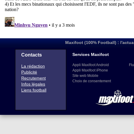
Maxifoot (100% Football) : l'actua
Services Maxifoot
Contacts
Appli Maxifoot Android
Flu
La rédaction
Appli Maxifoot iPhone
Publicité
Site web Mobile
Recrutement
Choix de consentement
Infos légales
Liens football