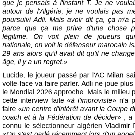
que je pensais à l'instant T. Je ne voul
autour de l'Algérie, je ne voulais pas m
poursuivi Adli. Mais avoir dit ça, ça m'a 
parce que ça me prive d'une chose po
légitime. On voit plein de joueurs qu
nationale, on voit le défenseur marocain I
29 ans alors qu'il avait dit qu'il ne change
âge, il y a un regret.
»
Lucide, le joueur passé par l'AC Milan sai
volte-face va faire parler. Adli ne joue plu
le Mondial 2026 approche. Mais le milieu 
cette interview faite «
à l'improviste
» n'a p
faire «
un centre d'intérêt avant la Coupe
coach et à la Fédération de décider
» , a
connu le sélectionneur algérien Vladimir
«
On s'est parlé récemment lors d'un appel 