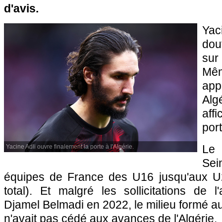
d'avis.
Ya
dou
sur
Mêm
ap
Al
aff
port
Le 
Yacine Adli ouvre finalement la porte à l'Algérie.
Sei
équipes de France des U16 jusqu'aux U2
total). Et malgré les sollicitations de l
Djamel Belmadi en 2022, le milieu formé a
n'avait pas cédé aux avances de l'Algérie.