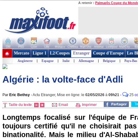
A retenir :
Palmarès Coupe du Mond
OM
PSG
Lyon
Lille
Monaco
Chelsea
Man Utd
Arsenal
Liverpool
ManCity
Ba
+ de clubs
Mercato
Ligue 1
L2/Coupes
Etranger
Coupe d'Europe
Les B
Angleterre
|
Espagne
|
Italie
|
Allemagne
|
Belgique
|
Pays-Bas
Algérie : la volte-face d'Adli
Par
Eric Bethsy
-
Actu Etranger, Mise en ligne: le
02/05/2026
à
09h21
-
25
c
T
Taille du texte:
Email
Imprimer
Longtemps focalisé sur l'équipe de Fr
toujours certifié qu'il ne choisirait pa
binationalité. Mais le milieu d'Al-Shaba