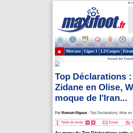
A r
OM
PSG
Lyon
Lille
Monaco
Chelsea
Ma
+ de clubs
Mercato
Ligue 1
L2/Coupes
Etran
Journal des Transf
Top Déclarations :
Zidane en Olise, 
moque de l'Iran...
Par
Romain Rigaux
-
Top Declarations, Mise en 
Taille du texte:
Email
I
Au menu du Top Déclarations cette s