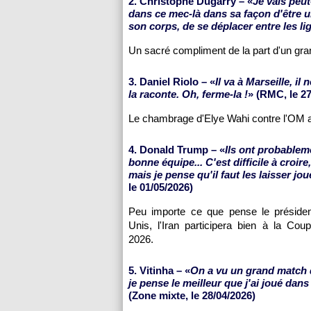
2. Christophe Dugarry – «
Je vais peut
dans ce mec-là dans sa façon d'être u
son corps, de se déplacer entre les li
Un sacré compliment de la part d'un gra
3. Daniel Riolo – «
Il va à Marseille, il 
la raconte. Oh, ferme-la !
» (RMC, le 27
Le chambrage d'Elye Wahi contre l'OM a f
4. Donald Trump – «
Ils ont probablem
bonne équipe... C'est difficile à croire,
mais je pense qu'il faut les laisser jou
le 01/05/2026)
Peu importe ce que pense le présiden
Unis, l'Iran participera bien à la Co
2026.
5. Vitinha – «
On a vu un grand match d
je pense le meilleur que j'ai joué dans
(Zone mixte, le 28/04/2026)