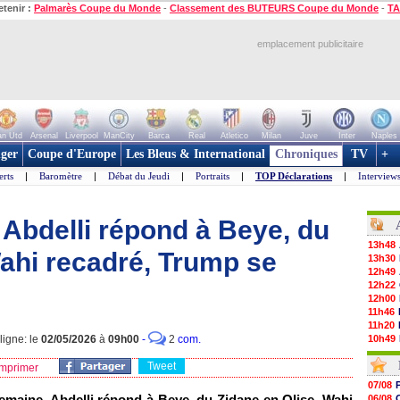
etenir :
Palmarès Coupe du Monde
-
Classement des BUTEURS Coupe du Monde
-
TA
emplacement publicitaire
n Utd
Arsenal
Liverpool
ManCity
Barca
Real
Atletico
Milan
Juve
Inter
Naples
ger
Coupe d'Europe
Les Bleus & International
Chroniques
TV
+
erts
|
Baromètre
|
Débat du Jeudi
|
Portraits
|
TOP Déclarations
|
Interview
 Abdelli répond à Beye, du
13h48
Wahi recadré, Trump se
13h30
12h49
12h22
12h00
11h46
11h20
ligne: le
02/05/2026
à
09h00
-
2
com.
10h49
10h32
Tweet
10h10
mprimer
09h49
07/08
09h35
emaine, Abdelli répond à Beye, du Zidane en Olise, Wahi
06/08