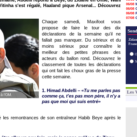
09h08
06/08
itinha s'est régalé, Haaland pique Arsenal... Découvrez
08h54
06/08
08h32
06/08
07/08
07/08
07/08
Chaque samedi, Maxifoot vous
06/08
07/08
propose de faire le tour des dix
06/08
07/08
Sond
déclarations de la semaine qu'il ne
07/08
07/08
fallait pas manquer. Du sérieux et du
Zidan
07/08
V
Franc
moins sérieux pour connaître le
07/08
meilleur des petites phrases des
07/08
O
acteurs du ballon rond. Découvrez le
classement de toutes les déclarations
qui ont fait les choux gras de la presse
cette semaine.
1. Himad Abdelli – «
Tu me parles pas
Les 
 à l'OM.
comme ça, t'es pas mon père, il n'y a
pas que moi qui suis entré
»
mé les remontrances de son entraîneur Habib Beye après le