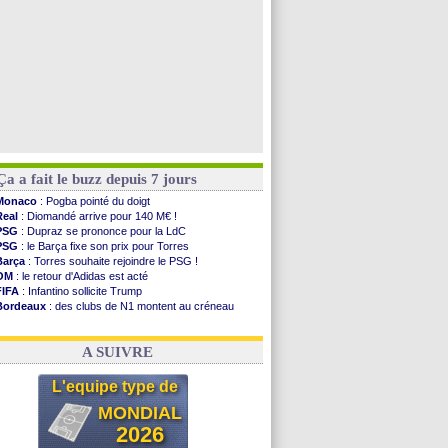
Ça a fait le buzz depuis 7 jours
Monaco
: Pogba pointé du doigt
Real
: Diomandé arrive pour 140 M€ !
PSG
: Dupraz se prononce pour la LdC
PSG
: le Barça fixe son prix pour Torres
Barça
: Torres souhaite rejoindre le PSG !
OM
: le retour d'Adidas est acté
FIFA
: Infantino sollicite Trump
Bordeaux
: des clubs de N1 montent au créneau
Argentine
: quand Medina recadre... sa mère
Real
: le démenti de Leipzig pour Diomandé
A SUIVRE
L'equipe type de
MONDIAL
2026