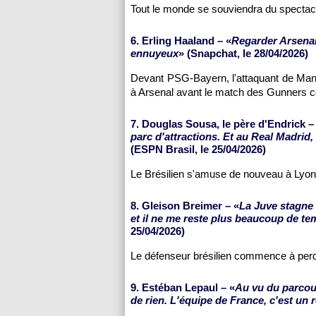
Tout le monde se souviendra du spectacl
6. Erling Haaland – «
Regarder Arsenal
ennuyeux
» (Snapchat, le 28/04/2026)
Devant PSG-Bayern, l'attaquant de Manc
à Arsenal avant le match des Gunners con
7. Douglas Sousa, le père d'Endrick –
parc d'attractions. Et au Real Madrid, 
(ESPN Brasil, le 25/04/2026)
Le Brésilien s'amuse de nouveau à Lyon 
8. Gleison Breimer – «
La Juve stagne 
et il ne me reste plus beaucoup de te
25/04/2026)
Le défenseur brésilien commence à per
9. Estéban Lepaul – «
Au vu du parcours
de rien. L'équipe de France, c'est un 