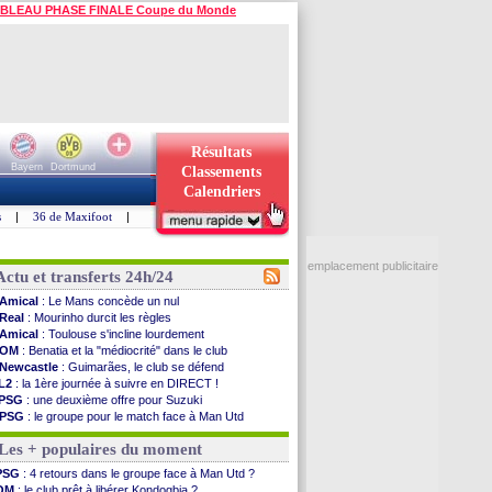
BLEAU PHASE FINALE Coupe du Monde
Résultats
Bayern
Dortmund
Classements
Calendriers
s
|
36 de Maxifoot
|
emplacement publicitaire
Actu et transferts 24h/24
Amical
: Le Mans concède un nul
Real
: Mourinho durcit les règles
Amical
: Toulouse s'incline lourdement
OM
: Benatia et la "médiocrité" dans le club
Newcastle
: Guimarães, le club se défend
L2
: la 1ère journée à suivre en DIRECT !
PSG
: une deuxième offre pour Suzuki
PSG
: le groupe pour le match face à Man Utd
OM
: le jour où tout a basculé pour Benatia
Les + populaires du moment
Heracles
: Reine-Adélaïde, le sort s'acharne...
Monaco
: Mawissa a gravement blessé Uche
PSG
: 4 retours dans le groupe face à Man Utd ?
OM
: accord avec la Real Sociedad pour Aguerd
OM
: le club prêt à libérer Kondogbia ?