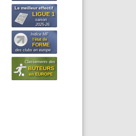
Le meilleur effectif
LIGUE 1
saison
2025-26
Indice MF :
l'état de
FORME
des clubs en europe
Classements des
BUTEURS
en EUROPE