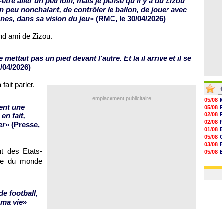
-être aller un peu loin, mais je pense qu'il y a du Zizou
n peu nonchalant, de contrôler le ballon, de jouer avec
gnes, dans sa vision du jeu
» (RMC, le 30/04/2026)
nd ami de Zizou.
ne mettait pas un pied devant l'autre. Et là il arrive et il se
/04/2026)
ait parler.
emplacement publicitaire
05/08
ent une
05/08
 en fait,
02/08
02/08
er
» (Presse,
01/08
05/08
03/08
t des Etats-
05/08
03/08
upe du monde
03/08
e football,
 ma vie
»