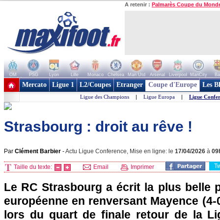
A retenir :
Palmarès Coupe du Mond
OM
PSG
Lyon
Lille
Monaco
Chelsea
Man Utd
Arsenal
Liverpool
ManCity
Ba
+ de clubs
Mercato
Ligue 1
L2/Coupes
Etranger
Coupe d'Europe
Les B
Ligue des Champions
|
Ligue Europa
|
Ligue Confe
Strasbourg : droit au rêve !
Par
Clément Barbier
-
Actu Ligue Conference, Mise en ligne: le
17/04/2026
à
09
T
Taille du texte:
Email
Imprimer
Le RC Strasbourg a écrit la plus belle 
européenne en renversant Mayence (4-0, 0
lors du quart de finale retour de la L