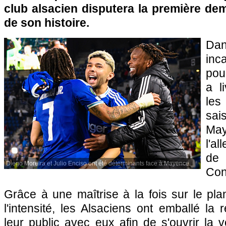
club alsacien disputera la première de
de son histoire.
Da
inc
pour
a l
les
sai
Ma
l'al
de 
Diego Moreira et Julio Enciso ont été déterminants face à Mayence.
Con
Grâce à une maîtrise à la fois sur le pl
l'intensité, les Alsaciens ont emballé l
leur public avec eux afin de s'ouvrir la v