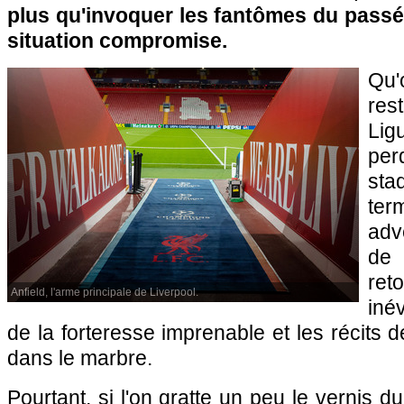
plus qu'invoquer les fantômes du passé
situation compromise.
Qu'
rest
Li
perd
sta
ter
adv
de 
ret
Anfield, l'arme principale de Liverpool.
iné
de la forteresse imprenable et les récits
dans le marbre.
Pourtant, si l'on gratte un peu le vernis 