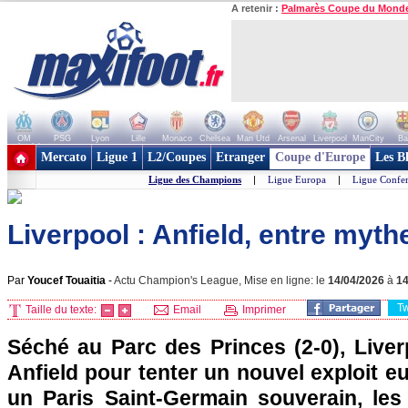
A retenir :
Palmarès Coupe du Mond
OM
PSG
Lyon
Lille
Monaco
Chelsea
Man Utd
Arsenal
Liverpool
ManCity
Ba
+ de clubs
Mercato
Ligue 1
L2/Coupes
Etranger
Coupe d'Europe
Les B
Ligue des Champions
|
Ligue Europa
|
Ligue Confe
Liverpool : Anfield, entre mythe
Par
Youcef Touaitia
-
Actu Champion's League, Mise en ligne: le
14/04/2026
à
1
T
Taille du texte:
Email
Imprimer
Séché au Parc des Princes (2-0), Liver
Anfield pour tenter un nouvel exploit e
un Paris Saint-Germain souverain, les