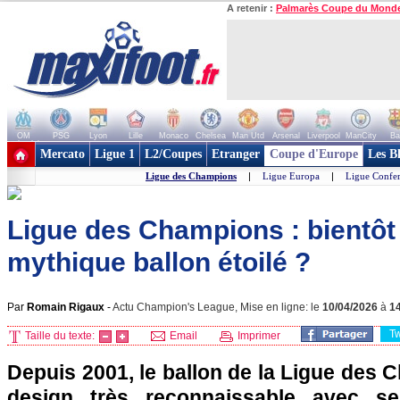
A retenir :
Palmarès Coupe du Mond
OM
PSG
Lyon
Lille
Monaco
Chelsea
Man Utd
Arsenal
Liverpool
ManCity
Ba
+ de clubs
Mercato
Ligue 1
L2/Coupes
Etranger
Coupe d'Europe
Les B
Ligue des Champions
|
Ligue Europa
|
Ligue Confe
Ligue des Champions : bientôt 
mythique ballon étoilé ?
Par
Romain Rigaux
-
Actu Champion's League, Mise en ligne: le
10/04/2026
à
1
T
Taille du texte:
Email
Imprimer
Depuis 2001, le ballon de la Ligue des
design très reconnaissable avec se