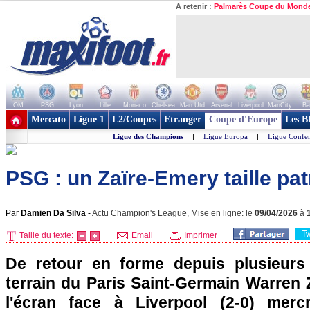
A retenir :
Palmarès Coupe du Mond
OM
PSG
Lyon
Lille
Monaco
Chelsea
Man Utd
Arsenal
Liverpool
ManCity
Ba
+ de clubs
Mercato
Ligue 1
L2/Coupes
Etranger
Coupe d'Europe
Les B
Ligue des Champions
|
Ligue Europa
|
Ligue Confe
PSG : un Zaïre-Emery taille pat
Par
Damien Da Silva
-
Actu Champion's League, Mise en ligne: le
09/04/2026
à
T
Taille du texte:
Email
Imprimer
De retour en forme depuis plusieurs 
terrain du Paris Saint-Germain Warren 
l'écran face à Liverpool (2-0) mer