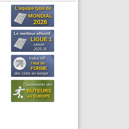
L'equipe type de
MONDIAL
2026
Le meilleur effectif
LIGUE 1
saison
2025-26
Indice MF :
l'état de
FORME
des clubs en europe
Classements des
BUTEURS
en EUROPE