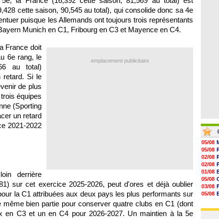
5e, la France (16,392 cette saison, 81,569 au total) est
06/08
07/08
,428 cette saison, 90,545 au total), qui consolide donc sa 4e
07/08
V
entuer puisque les Allemands ont toujours trois représentants
07/08
 Bayern Munich en C1, Fribourg en C3 et Mayence en C4.
07/08
07/08
07/08
la France doit
u 6e rang, le
emplacement publicitaire
66 au total)
retard. Si le
evenir de plus
 trois équipes
nne (Sporting
acer un retard
ice 2021-2022
05/08
05/08
02/08
02/08
01/08
oin derrière
05/08
281) sur cet exercice 2025-2026, peut d'ores et déjà oublier
03/08
our la C1 attribuées aux deux pays les plus performants sur
05/08
03/08
 de même bien partie pour conserver quatre clubs en C1 (dont
03/08
ux en C3 et un en C4 pour 2026-2027. Un maintien à la 5e