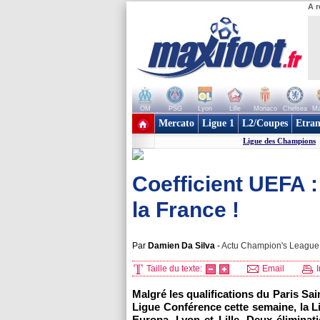
A r
OM
PSG
Lyon
Lille
Monaco
Chelsea
Ma
+ de clubs
Mercato
Ligue 1
L2/Coupes
Etran
Ligue des Champions
Coefficient UEFA :
la France !
Par
Damien Da Silva
-
Actu Champion's League, 
Taille du texte:
Email
I
Malgré les qualifications du Paris S
Ligue Conférence cette semaine, la L
Europa, Lyon et Lille. Deux éliminat