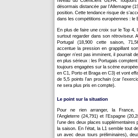
niveau du Coefficient UEFA. Toujours 
désormais distancée par l'Allemagne (19
position. Cette tendance risque de s'acc
dans les compétitions européennes : le
En plus de faire une croix sur le Top 4, 
surtout regarder dans son rétroviseur. A
Portugal (18,900 cette saison, 71,5
accentue la pression en grappillant son 
danger n'est pas imminent, il pourrait d
en plus sérieux : les Portugais comptent
toujours engagées sur la scène europée
en C1, Porto et Braga en C3) et vont eff
de 5,5 points l'an prochain (car l'exerc
ne sera plus pris en compte).
Le point sur la situation
Pour ne rien arranger, la France, l
l'Angleterre (24,791) et l'Espagne (20,
l'une des deux places supplémentaires p
la saison. En l'état, la L1 semble tout
un avec deux tours préliminaires), de