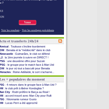
e ?
UI
NON
Voter
Voir les resultats
-
Voir les sondages précédents
Actu et transferts 24h/24
Amical
: Toulouse s'incline lourdement
OM
: Benatia et la "médiocrité" dans le club
Newcastle
: Guimarães, le club se défend
L2
: la 1ère journée à suivre en DIRECT !
PSG
: une deuxième offre pour Suzuki
PSG
: le groupe pour le match face à Man Utd
OM
: le jour où tout a basculé pour Benatia
Heracles
: Reine-Adélaïde, le sort s'acharne...
Monaco
: Mawissa a gravement blessé Uche
Les + populaires du moment
OM
: accord avec la Real Sociedad pour Aguerd
Barça
: Araujo va partir en prêt à Liverpool
PSG
: 4 retours dans le groupe face à Man Utd ?
OM
: Côme pousse pour Gouiri
OM
: le club prêt à libérer Kondogbia ?
Man Utd
: le groupe pour défier le PSG
Man City
: Rodri préfère le Barça au Real !
L3
: Caen premier leader
OM
: accord trouvé avec Man City pour Rulli
OM
: Højbjerg, son agent maintient le suspense
PSG
: l'étonnante rumeur Gusto
OM
: Gouiri évoque son avenir
OM
: Lucas Perri a été approché
Leipzig
: le transfert d'Asllani tombe à l'eau
OM
: une offre pour Bulka
L3
: 1ère utilisation du Football Video Support