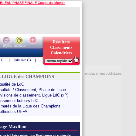
BLEAU PHASE FINALE Coupe du Monde
Résultats
Bayern
Dortmund
Classements
Calendriers
s C1
|
Palmarès C3
|
emplacement publicitaire
ns LIGUE des CHAMPIONS
tualité de LdC
sultats / Classement, Phase de Ligue
évisions de classement, Ligue LdC (xP)
assement buteurs LdC
lmarès de la Ligue des Champions
efficients UEFA
age Maxifoot
e va t-il faire mieux que Deschamps en équipe de