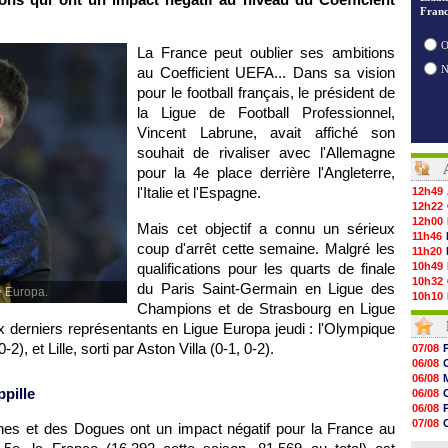
Franc
O
La France peut oublier ses ambitions
au Coefficient UEFA... Dans sa vision
pour le football français, le président de
la Ligue de Football Professionnel,
Vincent Labrune, avait affiché son
souhait de rivaliser avec l'Allemagne
pour la 4e place derrière l'Angleterre,
l'Italie et l'Espagne.
12h49
12h22
12h00
Mais cet objectif a connu un sérieux
11h46
coup d'arrêt cette semaine. Malgré les
11h20
qualifications pour les quarts de finale
10h49
10h32
du Paris Saint-Germain en Ligue des
e Europa.
10h10
Champions et de Strasbourg en Ligue
09h49
 derniers représentants en Ligue Europa jeudi : l'Olympique
09h35
09h08
2), et Lille, sorti par Aston Villa (0-1, 0-2).
07/08
08h54
06/08
08h32
06/08
07/08
ppille
06/08
07/08
06/08
07/08
07/08
ones et des Dogues ont un impact négatif pour la France au
07/08
06/08
07/08