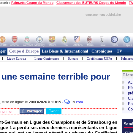
etenir :
Palmarès Coupe du Monde
-
Classement des BUTEURS Coupe du Monde
-
TA
emplacement publicitaire
n Utd
Arsenal
Liverpool
ManCity
Barca
Real
Atletico
Milan
Juve
Inter
Naples
ger
Coupe d'Europe
Les Bleus & International
Chroniques
TV
+
|
Ligue Europa
|
Ligue Conference
|
Buteurs
|
Coefficients UEFA
|
Palmarè
 une semaine terrible pour
Lie
Ac
Ré
pr
Cl
Mise en ligne: le
20/03/2026
à
11h15
-
19
com.
Pa
Co
Tweet
mprimer
aint-Germain en Ligue des Champions et de Strasbourg en
Sond
igue 1 a perdu ses deux derniers représentants en Ligue
ions qui ont un impact négatif au niveau du Coefficient
Zidan