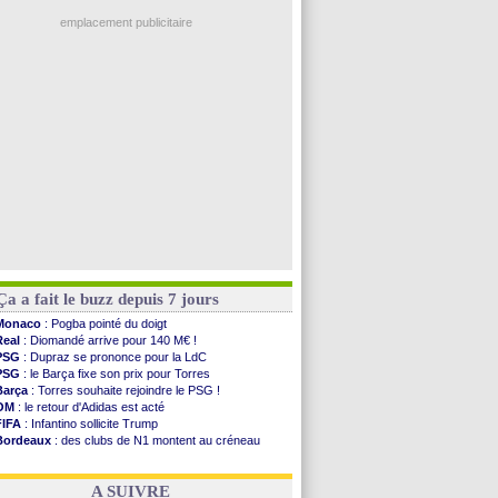
Ouganda
: Owori battu à mort à Kampala
OM
: Benatia envoie une pique à Longoria
emplacement publicitaire
illarreal
: Al-Ahli veut Pape Gueye
Lyon
: la dernière saison de Fonseca ?
OM
: un nouveau prétendant pour Højbjerg
Brest
: un gardien norvégien en approche ?
OM
: McCourt a versé 120 M€ en 2026
Voir les brèves précédentes
Ça a fait le buzz depuis 7 jours
Monaco
: Pogba pointé du doigt
Real
: Diomandé arrive pour 140 M€ !
PSG
: Dupraz se prononce pour la LdC
PSG
: le Barça fixe son prix pour Torres
Barça
: Torres souhaite rejoindre le PSG !
OM
: le retour d'Adidas est acté
FIFA
: Infantino sollicite Trump
Bordeaux
: des clubs de N1 montent au créneau
Argentine
: quand Medina recadre... sa mère
Real
: le démenti de Leipzig pour Diomandé
A SUIVRE