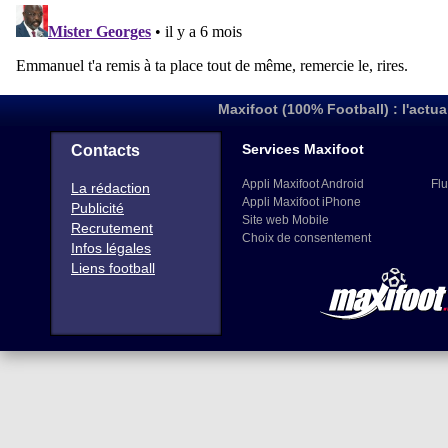
Maxifoot (100% Football) : l'actua
Services Maxifoot
Contacts
Appli Maxifoot Android
Flu
La rédaction
Appli Maxifoot iPhone
Publicité
Site web Mobile
Recrutement
Choix de consentement
Infos légales
Liens football