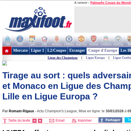
A retenir :
Palmarès Coupe du Mond
OM
PSG
Lyon
Lille
Monaco
Chelsea
Man Utd
Arsenal
Liverpool
ManCity
Ba
+ de clubs
Mercato
Ligue 1
L2/Coupes
Etranger
Coupe d'Europe
Les B
Ligue des Champions
|
Ligue Europa
|
Ligue Confe
Tirage au sort : quels adversa
et Monaco en Ligue des Champ
Lille en Ligue Europa ?
Par
Romain Rigaux
-
Actu Champion's League, Mise en ligne: le
30/01/2026
à
0
T
Taille du texte:
Email
Imprimer