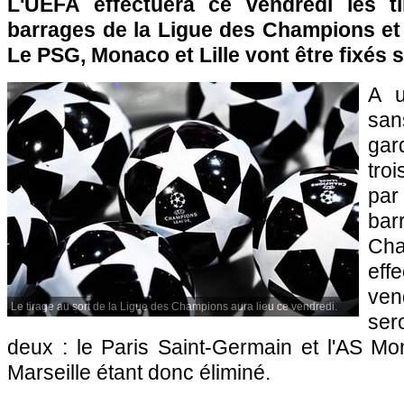
L'UEFA effectuera ce vendredi les t
barrages de la Ligue des Champions et 
Le PSG, Monaco et Lille vont être fixés s
A u
san
gar
tro
par
bar
Ch
eff
ven
Le tirage au sort de la Ligue des Champions aura lieu ce vendredi.
ser
deux : le Paris Saint-Germain et l'AS Mo
Marseille étant donc éliminé.