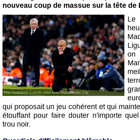
nouveau coup de massue sur la tête de 
Le 
heu
Mad
Lig
on
Man
mei
te
gr
Pep Guardiola a perdu pied avec Manchester City.
eur
qui proposait un jeu cohérent et qui maint
étouffant pour faire douter n'importe quel
trou noir.