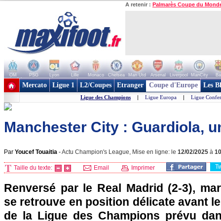
A retenir :
Palmarès Coupe du Mond
OM
PSG
Lyon
Lille
Monaco
Chelsea
Man Utd
Arsenal
Liverpool
ManCity
Ba
+ de clubs
Mercato
Ligue 1
L2/Coupes
Etranger
Coupe d'Europe
Les B
Ligue des Champions
|
Ligue Europa
|
Ligue Confe
Manchester City : Guardiola, u
Par
Youcef Touaitia
-
Actu Champion's League, Mise en ligne: le
12/02/2025
à
1
T
Taille du texte:
Email
Imprimer
Renversé par le Real Madrid (2-3), mar
se retrouve en position délicate avant le
de la Ligue des Champions prévu da