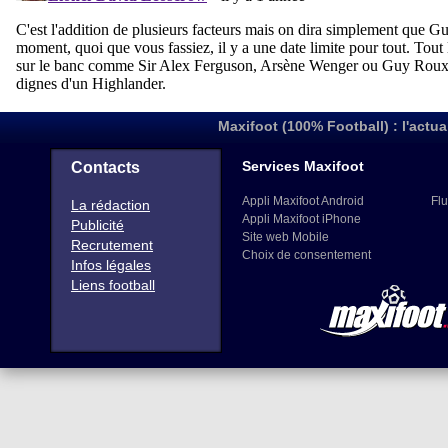
Maxifoot (100% Football) : l'actua
Services Maxifoot
Contacts
Appli Maxifoot Android
Flu
La rédaction
Appli Maxifoot iPhone
Publicité
Site web Mobile
Recrutement
Choix de consentement
Infos légales
Liens football