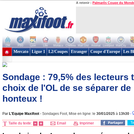
A retenir :
Palmarès Coupe du Mond
OM
PSG
Lyon
Lille
Monaco
Chelsea
Man Utd
Arsenal
Liverpool
ManCity
Ba
+ de clubs
Mercato
Ligue 1
L2/Coupes
Etranger
Coupe d'Europe
Les B
Sondage : 79,5% des lecteurs t
choix de l'OL de se séparer de
honteux !
Par
L'Equipe Maxifoot
-
Sondages Foot, Mise en ligne: le
30/01/2025
à
13h30
-
T
Taille du texte:
Email
Imprimer