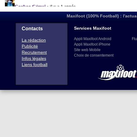
Maxifoot (100% Football) : l'actua
Services Maxifoot
Contacts
Appli Maxifoot Android
Flu
La rédaction
Appli Maxifoot iPhone
Publicité
Site web Mobile
Recrutement
Choix de consentement
Infos légales
Liens football