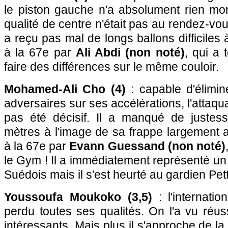
le piston gauche n'a absolument rien mon
qualité de centre n'était pas au rendez-vou
a reçu pas mal de longs ballons difficiles
à la 67e par
Ali Abdi (non noté)
, qui a 
faire des différences sur le même couloir.
Mohamed-Ali Cho (4)
: capable d'élimin
adversaires sur ses accélérations, l'attaqua
pas été décisif. Il a manqué de justes
mètres à l'image de sa frappe largement
à la 67e par
Evann Guessand (non noté)
le Gym ! Il a immédiatement représenté un
Suédois mais il s'est heurté au gardien Pet
Youssoufa Moukoko (3,5)
: l'internati
perdu toutes ses qualités. On l'a vu réus
intéressants. Mais plus il s'approche de l