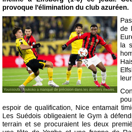
provoque l'élimination du club azuréen.
Pas
de 
Eur
la 
ho
Hai
Elf
leu
Con
Youssoufa Moukoko a manqué de précision dans les derniers mètres.
pou
espoir de qualification, Nice entamait tim
Les Suédois obligeaient le Gym à défend
terrain et se procuraient les deux premi