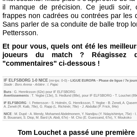
il manque de précision. Ce jeudi soir, c
frappes non cadrées ou contrées par les 
Sans parler de sa conduite de balle trop lo
Pettersson.
Et pour vous, quels ont été les meilleu
joueurs du match ? Réagissez 
"commentaires" ci-dessous !
IF ELFSBORG 1-0
NICE
(mi-tps: 0-0)
- LIGUE EUROPA - Phase de ligue / 7e jour
Stade : Bors Arena - Arbitre : I. Pajac
Buts
: G. Henriksson (62e) pour IF ELFSBORG
Avertissements
:
T. Yegbe (13e)
,
S. Hedlund (88e)
, pour IF ELFSBORG -
T. Louchet
(89
IF ELFSBORG
:
I. Pettersson
-
S. Holmén
,
G. Henriksson
,
T. Yegbe
-
B. Zeneli
,
A. Qase
A. Zeneli
(
R. Kaib
, 78e)
,
G. Rapp (L. Richtnér, 78e)
-
J. Abdullai (P. Frick, 84e)
NICE
:
M. Dupé
-
A. Mendy
,
Mohamed Abdelmonem
,
Y. Nandjou
(
Y. Ndayishimiye
, 75e)
-
I
B. Bouanani
,
S. Diop
,
M. Bard
(
A. Abdi
, 67e)
-
M. Cho
(
E. Guessand
, 67e)
,
Y. Moukoko
Tom Louchet a passé une première p