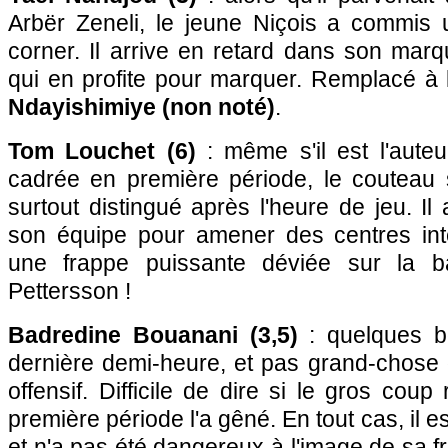
Arbër Zeneli, le jeune Niçois a commis u
corner. Il arrive en retard dans son mar
qui en profite pour marquer. Remplacé à
Ndayishimiye (non noté)
.
Tom Louchet (6)
: même s'il est l'auteu
cadrée en première période, le couteau
surtout distingué après l'heure de jeu. Il 
son équipe pour amener des centres inté
une frappe puissante déviée sur la b
Pettersson !
Badredine Bouanani (3,5)
: quelques b
dernière demi-heure, et pas grand-chose d
offensif. Difficile de dire si le gros coup
première période l'a gêné. En tout cas, il e
et n'a pas été dangereux à l'image de sa f