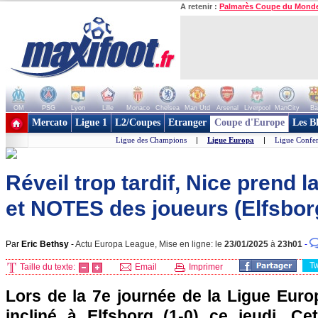
A retenir :
Palmarès Coupe du Mond
OM
PSG
Lyon
Lille
Monaco
Chelsea
Man Utd
Arsenal
Liverpool
ManCity
Ba
+ de clubs
Mercato
Ligue 1
L2/Coupes
Etranger
Coupe d'Europe
Les B
Ligue des Champions
|
Ligue Europa
|
Ligue Confe
Réveil trop tardif, Nice prend l
et NOTES des joueurs (Elfsbo
Par
Eric Bethsy
-
Actu Europa League, Mise en ligne: le
23/01/2025
à
23h01
-
T
Taille du texte:
Email
Imprimer
Lors de la 7e journée de la Ligue Euro
incliné à Elfsborg (1-0) ce jeudi. Cet