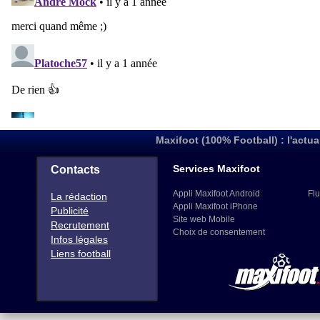
Maxifoot (100% Football) : l'actua
Services Maxifoot
Contacts
Appli Maxifoot Android
Flu
La rédaction
Appli Maxifoot iPhone
Publicité
Site web Mobile
Recrutement
Choix de consentement
Infos légales
Liens football