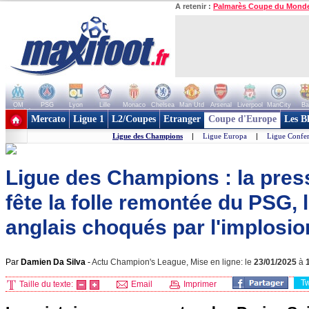
A retenir :
Palmarès Coupe du Mond
OM
PSG
Lyon
Lille
Monaco
Chelsea
Man Utd
Arsenal
Liverpool
ManCity
Ba
+ de clubs
Mercato
Ligue 1
L2/Coupes
Etranger
Coupe d'Europe
Les B
Ligue des Champions
|
Ligue Europa
|
Ligue Confe
Ligue des Champions : la pres
fête la folle remontée du PSG,
anglais choqués par l'implosion
Par
Damien Da Silva
-
Actu Champion's League, Mise en ligne: le
23/01/2025
à
T
Taille du texte:
Email
Imprimer