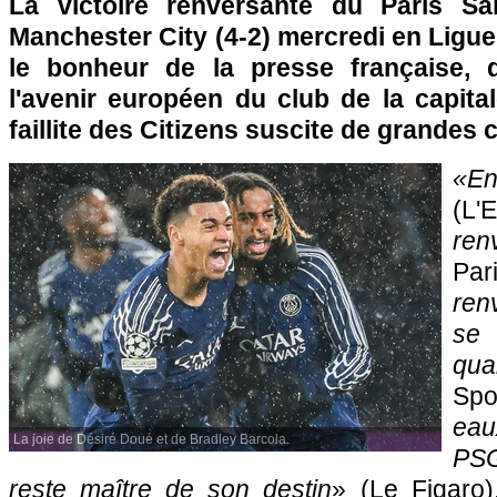
La victoire renversante du Paris Sa
Manchester City (4-2) mercredi en Ligu
le bonheur de la presse française, q
l'avenir européen du club de la capital
faillite des Citizens suscite de grandes c
«E
(L
ren
Pa
ren
se
qual
Spo
eau
La joie de Désiré Doué et de Bradley Barcola.
PS
reste maître de son destin
» (Le Figaro)