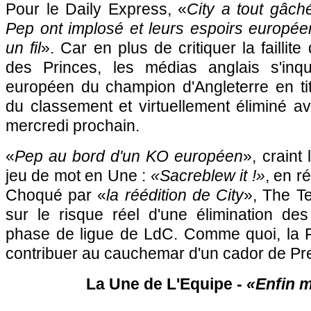
Pour le Daily Express, «
City a tout gâch
Pep ont implosé et leurs espoirs europé
un fil
». Car en plus de critiquer la faillit
des Princes, les médias anglais s'inqu
européen du champion d'Angleterre en tit
du classement et virtuellement éliminé a
mercredi prochain.
«
Pep au bord d'un KO européen
», craint
jeu de mot en Une :
«Sacreblew it !»
, en r
Choqué par «
la réédition de City
», The Te
sur le risque réel d'une élimination de
phase de ligue de LdC. Comme quoi, la 
contribuer au cauchemar d'un cador de Pr
La Une de L'Equipe -
«Enfin 