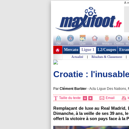
A r
OM
PSG
Lyon
Lille
Monaco
Chelsea
Ma
+ de clubs
Mercato
Ligue 1
L2/Coupes
Etran
Actualité
|
Résultats & Classement
|
Croatie : l'inusabl
Par
Clément Barbier
-
Actu Ligue Des Nations, M
Taille du texte:
Email
I
Remplaçant de luxe au Real Madrid, L
Dimanche, à la veille de ses 39 ans, le
offert la victoire à son pays face à la