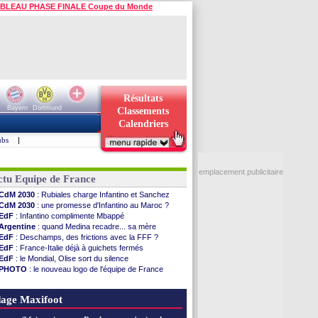
BLEAU PHASE FINALE Coupe du Monde
Résultats
Bayern
Dortmund
Classements
Calendriers
ubs
|
emplacement publicitaire
ctu Equipe de France
CdM 2030
: Rubiales charge Infantino et Sanchez
CdM 2030
: une promesse d'Infantino au Maroc ?
EdF
: Infantino complimente Mbappé
Argentine
: quand Medina recadre... sa mère
EdF
: Deschamps, des frictions avec la FFF ?
EdF
: France-Italie déjà à guichets fermés
EdF
: le Mondial, Olise sort du silence
PHOTO
: le nouveau logo de l'équipe de France
EdF
: Trezeguet valide le choix Zidane
EdF
: Zidane et l'argent, les mots de Diallo
age Maxifoot
EdF
: Zidane pense déjà à un retour de Mendy
EdF
: le message de Mbappé à Zidane