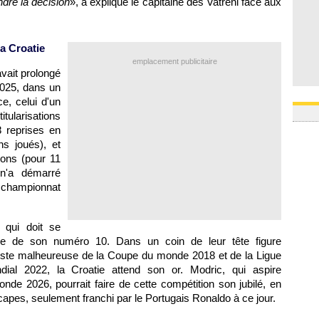
ndre la décision
», a expliqué le capitaine des Vatreni face aux
la Croatie
emplacement publicitaire
avait prolongé
2025, dans un
ce, celui d'un
itularisations
8 reprises en
s joués), et
ons (pour 11
 n'a démarré
 championnat
, qui doit se
nomie de son numéro 10. Dans un coin de leur tête figure
aliste malheureuse de la Coupe du monde 2018 et de la Ligue
ial 2022, la Croatie attend son or. Modric, qui aspire
de 2026, pourrait faire de cette compétition son jubilé, en
apes, seulement franchi par le Portugais Ronaldo à ce jour.