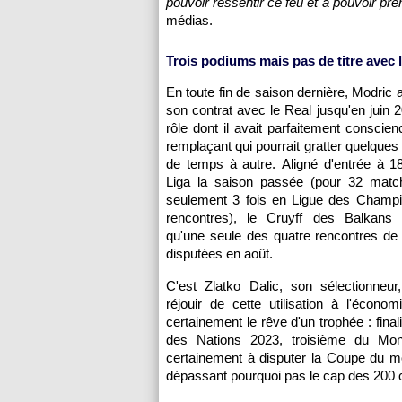
pouvoir ressentir ce feu et à pouvoir pre
médias.
Trois podiums mais pas de titre avec 
En toute fin de saison dernière, Modric 
son contrat avec le Real jusqu'en juin 
rôle dont il avait parfaitement conscien
remplaçant qui pourrait gratter quelques t
de temps à autre. Aligné d'entrée à 1
Liga la saison passée (pour 32 match
seulement 3 fois en Ligue des Champi
rencontres), le Cruyff des Balkans
qu'une seule des quatre rencontres de
disputées en août.
C'est Zlatko Dalic, son sélectionneur
réjouir de cette utilisation à l'éco
certainement le rêve d'un trophée : fin
des Nations 2023, troisième du Mond
certainement à disputer la Coupe du mon
dépassant pourquoi pas le cap des 200 c