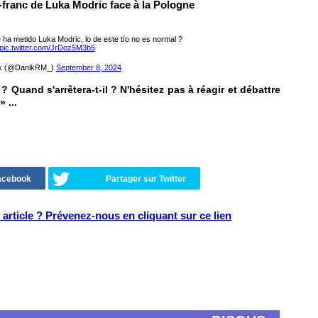
p-franc de Luka Modric face à la Pologne
e ha metido Luka Modric, lo de este tío no es normal ?
pic.twitter.com/JrDoz5M3b5
k (@DanikRM_)
September 8, 2024
 Quand s'arrêtera-t-il ? N'hésitez pas à réagir et débattre
» ...
Facebook
Partager sur Twitter
article ? Prévenez-nous en cliquant sur ce lien