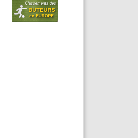
Classements des
BUTEURS
en EUROPE