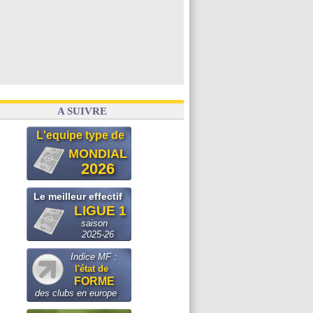
A SUIVRE
L'equipe type de
MONDIAL
2026
Le meilleur effectif
LIGUE 1
saison
2025-26
Indice MF :
l'état de
FORME
des clubs en europe