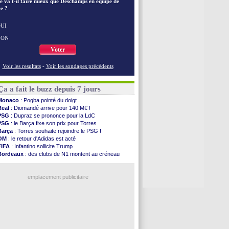
e va t-il faire mieux que Deschamps en équipe de
EdF
: les mots de Genesio pour Zidane
e ?
VIDEO
: Zidane a rencontré les supporters
EdF
: Zidane soutient Christophe Gleizes
UI
Voir toutes les brèves
NON
Voter
Voir les resultats
-
Voir les sondages précédents
Ça a fait le buzz depuis 7 jours
Monaco
: Pogba pointé du doigt
Real
: Diomandé arrive pour 140 M€ !
PSG
: Dupraz se prononce pour la LdC
PSG
: le Barça fixe son prix pour Torres
Barça
: Torres souhaite rejoindre le PSG !
OM
: le retour d'Adidas est acté
FIFA
: Infantino sollicite Trump
Bordeaux
: des clubs de N1 montent au créneau
Argentine
: quand Medina recadre... sa mère
Real
: le démenti de Leipzig pour Diomandé
emplacement publicitaire