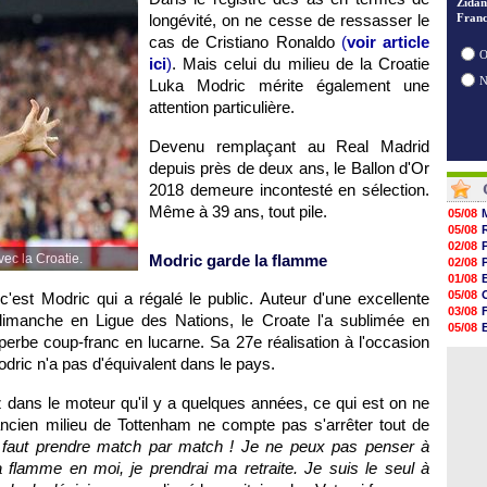
Zidan
28/07
longévité, on ne cesse de ressasser le
Franc
28/07
cas de Cristiano Ronaldo
(
voir article
28/07
O
ici
)
. Mais celui du milieu de la Croatie
Luka Modric mérite également une
attention particulière.
Devenu remplaçant au Real Madrid
depuis près de deux ans, le Ballon d'Or
2018 demeure incontesté en sélection.
Même à 39 ans, tout pile.
05/08
05/08
02/08
ec la Croatie.
Modric garde la flamme
02/08
01/08
05/08
 c'est Modric qui a régalé le public. Auteur d'une excellente
03/08
dimanche en Ligue des Nations, le Croate l'a sublimée en
05/08
uperbe coup-franc en lucarne. Sa 27e réalisation à l'occasion
03/08
03/08
odric n'a pas d'équivalent dans le pays.
dans le moteur qu'il y a quelques années, ce qui est on ne
ancien milieu de Tottenham ne compte pas s'arrêter tout de
l faut prendre match par match ! Je ne peux pas penser à
la flamme en moi, je prendrai ma retraite. Je suis le seul à