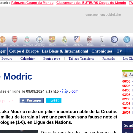
etenir :
Palmarès Coupe du Monde
-
Classement des BUTEURS Coupe du Monde
-
TA
emplacement publicitaire
n Utd
Arsenal
Liverpool
ManCity
Barca
Real
Atletico
Milan
Juve
Inter
Naples
ger
Coupe d'Europe
Les Bleus & International
Chroniques
TV
+
Buteurs
|
Calendrier
|
Equipe type
|
Tableau Transferts
|
Palmarès
|
Les Cl
e Modric
A
06/08
05/08
04/08
ise en ligne: le
09/09/2024
à
17h15
-
5
com.
03/08
02/08
Tweet
mprimer
01/08
30/07
uka Modric reste un pilier incontournable de la Croatie.
29/07
 milieu de terrain a livré une partition sans fausse note et
29/07
 Pologne (1-0), en Ligue des Nations.
29/07
Sond
29/07
28/07
Dans le registre des as en termes de