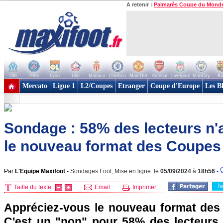
A retenir :
Palmarès Coupe du Mond
OM
PSG
Lyon
Lille
Monaco
Chelsea
Man Utd
Arsenal
Liverpool
ManCity
Ba
+ de clubs
Mercato
Ligue 1
L2/Coupes
Etranger
Coupe d'Europe
Les B
Sondage : 58% des lecteurs n'
le nouveau format des Coupes 
Par
L'Equipe Maxifoot
-
Sondages Foot, Mise en ligne: le
05/09/2024
à
18h56
-
T
Taille du texte:
Email
Imprimer
Appréciez-vous le nouveau format des
C'est un "non" pour 58% des lecteurs 