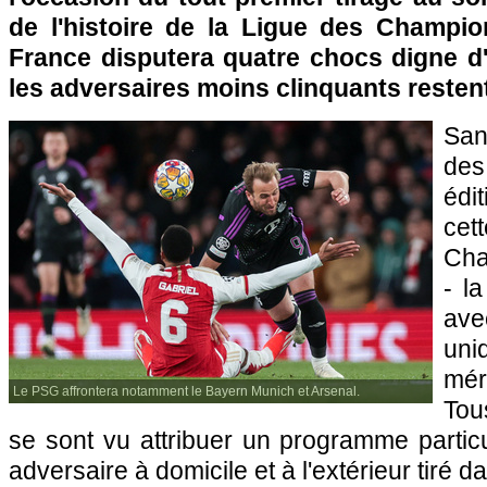
de l'histoire de la Ligue des Champi
France disputera quatre chocs digne d'
les adversaires moins clinquants reste
San
de
édi
ce
Ch
- l
av
uni
mér
Le PSG affrontera notamment le Bayern Munich et Arsenal.
Tou
se sont vu attribuer un programme partic
adversaire à domicile et à l'extérieur tiré