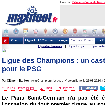
A retenir :
Palmarès Coupe du Mond
OM
PSG
Lyon
Lille
Monaco
Chelsea
Man Utd
Arsenal
Liverpool
ManCity
Ba
+ de clubs
Mercato
Ligue 1
L2/Coupes
Etranger
Coupe d'Europe
Les B
Ligue des Champions
|
Ligue Europa
|
Ligue Confe
Ligue des Champions : un casti
pour le PSG
Par
Clément Barbier
-
Actu Champion's League, Mise en ligne: le
29/08/2024
à
T
Taille du texte:
Email
Imprimer
Le Paris Saint-Germain n'a pas été é
l'occasion du tout premier tirage au so