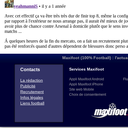
Maxifoot (100% Football) : l'actua
Services Maxifoot
Contacts
Appli Maxifoot Android
Flu
La rédaction
Appli Maxifoot iPhone
Publicité
Site web Mobile
Recrutement
Choix de consentement
Infos légales
Liens football