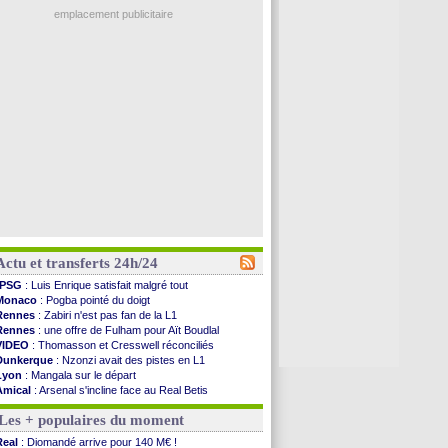
emplacement publicitaire
Actu et transferts 24h/24
PSG
: Luis Enrique satisfait malgré tout
Monaco
: Pogba pointé du doigt
Rennes
: Zabiri n'est pas fan de la L1
Rennes
: une offre de Fulham pour Aït Boudlal
VIDEO
: Thomasson et Cresswell réconciliés
Dunkerque
: Nzonzi avait des pistes en L1
Lyon
: Mangala sur le départ
Amical
: Arsenal s'incline face au Real Betis
Amical
: lourde défaite pour le PSG
Les + populaires du moment
Man City
: Maresca flou pour Reijnders
LdC
: Fenerbahçe prend une belle option
Real
: Diomandé arrive pour 140 M€ !