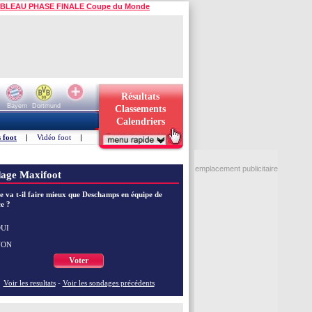
BLEAU PHASE FINALE Coupe du Monde
Résultats
Bayern
Dortmund
Classements
Calendriers
 foot
|
Vidéo foot
|
emplacement publicitaire
age Maxifoot
e va t-il faire mieux que Deschamps en équipe de
e ?
UI
NON
Voter
Voir les resultats
-
Voir les sondages précédents