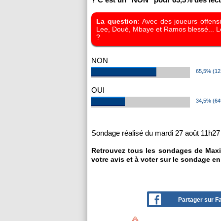
La question
: Avec des joueurs offen
Lee, Doué, Mbaye et Ramos blessé... Le
?
NON
65,5% (12
OUI
34,5% (64
Sondage réalisé du mardi 27 août 11h27 
Retrouvez tous les sondages de Maxi
votre avis et à voter sur le sondage en
Partager sur 