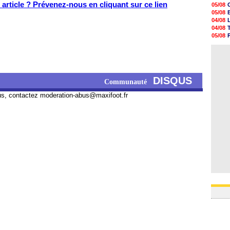
05/08
article ? Prévenez-nous en cliquant sur ce lien
05/08
05/08
05/08
05/08
04/08
05/08
04/08
05/08
05/08
05/08
04/08
05/08
04/08
05/08
05/08
05/08
DISQUS
05/08
Communauté
05/08
05/08
us, contactez
moderation-abus@maxifoot.fr