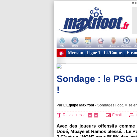
A r
OM
PSG
Lyon
Lille
Monaco
Chelsea
Ma
+ de clubs
Mercato
Ligue 1
L2/Coupes
Etran
Sondage : le PSG 
!
Par
L'Equipe Maxifoot
-
Sondages Foot, Mise en
Taille du texte:
Email
I
Avec des joueurs offensifs comme 
Doué, Mbaye et Ramos blessé... Le PS
? C'est un "NON" pour 65,5% des lect