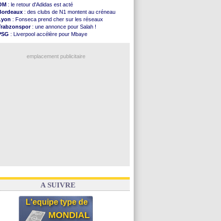
Al-Diriyah
: Mbemba arrive libre (officiel)
OM
: le retour d'Adidas est acté
Atletico
: le plan d'Alvarez à son retour
Bordeaux
: des clubs de N1 montent au créneau
Amical
: premier succès pour Brest
Lyon
: Fonseca prend cher sur les réseaux
VIDEO
: le joli but de Greenwood avec le Fener !
Trabzonspor
: une annonce pour Salah !
CdM 2030
: une promesse d'Infantino au Maroc ...
PSG
: Liverpool accélère pour Mbaye
PSG
: la compo pour le premier match amical
EdF
: Infantino complimente Mbappé
Newcastle
: Jaissle est le nouveau coach (off.)
Nice
: 3 joueurs écartés du groupe pro
Real
: une nouvelle offre pour Vinicius
emplacement publicitaire
Amical
: l'OM domine Al-Shahaniya
Monaco
: Cabral a prolongé (officiel)
Atletico
: Molina va signer à la Roma
Real
: Diomandé arrive pour 140 M€ !
Arsenal
: Havertz en veut encore plus
Voir les brèves précédentes
A SUIVRE
L'equipe type de
MONDIAL