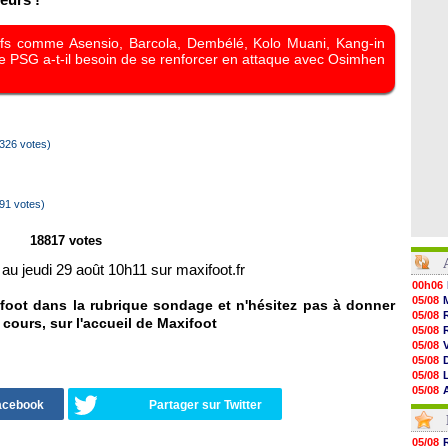
sifs comme Asensio, Barcola, Dembélé, Kolo Muani, Kang-in
 PSG a-t-il besoin de se renforcer en attaque avec Osimhen
326 votes)
91 votes)
18817 votes
au jeudi 29 août 10h11 sur maxifoot.fr
00h06
05/08
foot dans la rubrique sondage et n'hésitez pas à donner
05/08
 cours, sur l'accueil de Maxifoot
05/08
05/08
05/08
05/08
05/08
Facebook
Partager sur Twitter
05/08
05/08
05/08
05/08