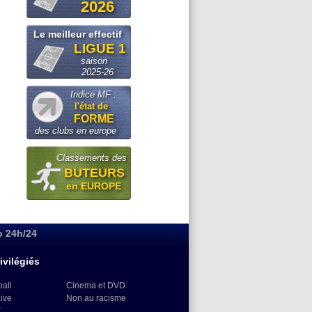
2026
Le meilleur effectif
LIGUE 1
saison
2025-26
Indice MF :
l'état de
FORME
des clubs en europe
Classements des
BUTEURS
en EUROPE
o 24h/24
ivilégiés
ball
Cinema et DVD
Live
Non au racisme
)