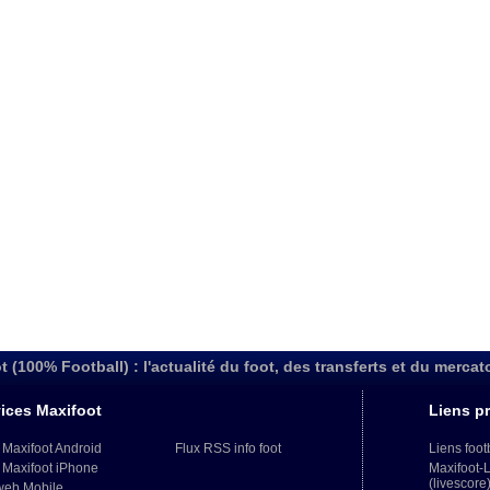
t (100% Football) : l'actualité du foot, des transferts et du mercat
ices Maxifoot
Liens pr
 Maxifoot Android
Flux RSS info foot
Liens foot
 Maxifoot iPhone
Maxifoot-
(livescore
web Mobile