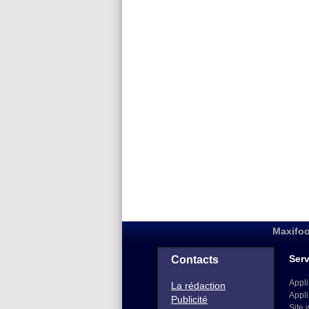
Maxifoo
Serv
Contacts
Appli
La rédaction
Appli
Publicité
Site 