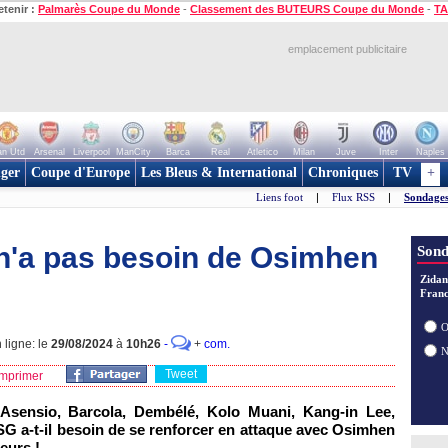
etenir :
Palmarès Coupe du Monde
-
Classement des BUTEURS Coupe du Monde
-
TA
emplacement publicitaire
n Utd
Arsenal
Liverpool
ManCity
Barca
Real
Atletico
Milan
Juve
Inter
Naples
ger
Coupe d'Europe
Les Bleus & International
Chroniques
TV
+
Liens foot
|
Flux RSS
|
Sondages
n'a pas besoin de Osimhen
Sond
Zidan
Franc
O
 ligne: le
29/08/2024
à
10h26
-
+
com.
Tweet
mprimer
Asensio, Barcola, Dembélé, Kolo Muani, Kang-in Lee,
G a-t-il besoin de se renforcer en attaque avec Osimhen
eurs !