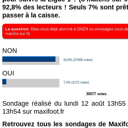
92,8% des lecteurs ! Seuls 7% sont prê
passer à la caisse.
La question
: Etes-vous déjà abonné à DAZN ou envisagez-vous de l
matchs sur 9)
NON
92,8% (27906 votes)
OUI
7,2% (2171 votes)
30077 votes
Sondage réalisé du lundi 12 août 13h55
13h54 sur maxifoot.fr
Retrouvez tous les sondages de Maxifo