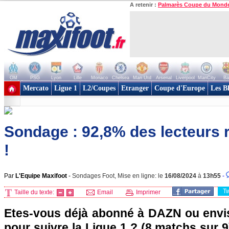
A retenir :
Palmarès Coupe du Mond
OM
PSG
Lyon
Lille
Monaco
Chelsea
Man Utd
Arsenal
Liverpool
ManCity
Ba
+ de clubs
Mercato
Ligue 1
L2/Coupes
Etranger
Coupe d'Europe
Les B
Sondage : 92,8% des lecteurs 
!
Par
L'Equipe Maxifoot
-
Sondages Foot, Mise en ligne: le
16/08/2024
à
13h55
-
T
Taille du texte:
Email
Imprimer
Etes-vous déjà abonné à DAZN ou envis
pour suivre la Ligue 1 ? (8 matchs sur 9