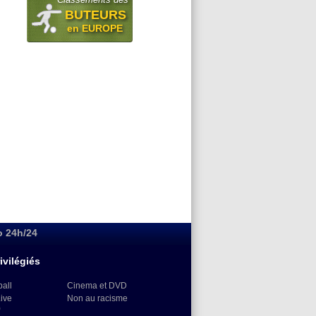
BUTEURS
en EUROPE
o 24h/24
ivilégiés
ball
Cinema et DVD
Live
Non au racisme
)