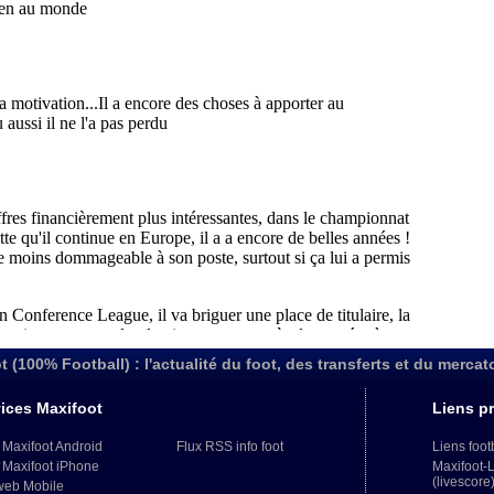
t (100% Football) : l'actualité du foot, des transferts et du mercat
ices Maxifoot
Liens pr
 Maxifoot Android
Flux RSS info foot
Liens foot
 Maxifoot iPhone
Maxifoot-
(livescore
web Mobile