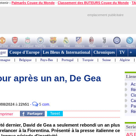
etenir :
Palmarès Coupe du Monde
-
Classement des BUTEURS Coupe du Monde
-
TA
emplacement publicitaire
n Utd
Arsenal
Liverpool
ManCity
Barca
Real
Atletico
Milan
Juve
Inter
Naples
ger
Coupe d'Europe
Les Bleus & International
Chroniques
TV
+
lemagne
|
Belgique
|
Pays-Bas
|
Portugal
|
Turquie
|
Suisse
|
Algérie
|
tour après un an, De Gea
Liens
Act
Ré
Cl
Cal
/08/2024
à
22h51
-
5
com.
Pa
Ré
Tweet
mprimer
été dernier, David de Gea a seulement rebondi un an plus
Serie
relancer à la Fiorentina. Présenté à la presse italienne ce
AS 
 longue période d'inactivité.