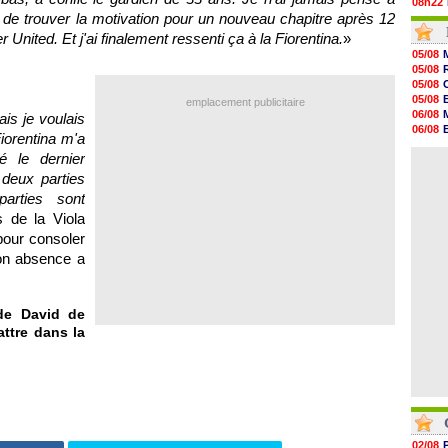
08h22
ile de trouver la motivation pour un nouveau chapitre après 12
06/08
06/08
ited. Et j'ai finalement ressenti ça à la Fiorentina.
»
06/08
05/08
06/08
05/08
06/08
05/08
06/08
05/08
emplacement publicitaire
06/08
06/08
ais je voulais
06/08
06/08
iorentina m'a
06/08
06/08
06/08
ré le dernier
06/08
06/08
 deux parties
06/08
arties sont
06/08
06/08
s de la Viola
06/08
pour consoler
06/08
on absence a
de David de
attre dans la
02/08