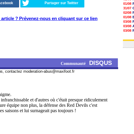
Facebook
Partager sur Twitter
01/08
31/07
02/08
01/08
article ? Prévenez-nous en cliquant sur ce lien
03/08
03/08
03/08
03/08
31/07
DISQUS
Communauté
us, contactez
moderation-abus@maxifoot.fr