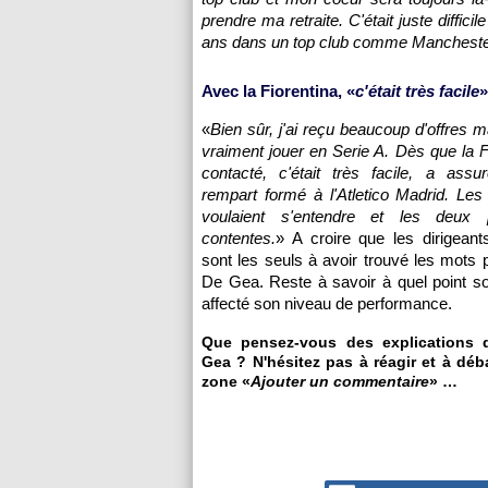
prendre ma retraite. C'était juste diffic
ans dans un top club comme Manchester Un
Avec la Fiorentina, «
c'était très facile
»
«
Bien sûr, j'ai reçu beaucoup d'offres m
vraiment jouer en Serie A. Dès que la F
contacté, c'était très facile, a assu
rempart formé à l'Atletico Madrid. Les
voulaient s'entendre et les deux p
contentes.
» A croire que les dirigeant
sont les seuls à avoir trouvé les mots 
De Gea. Reste à savoir à quel point s
affecté son niveau de performance.
Que pensez-vous des explications 
Gea ? N'hésitez pas à réagir et à déb
zone «
Ajouter un commentaire
» …