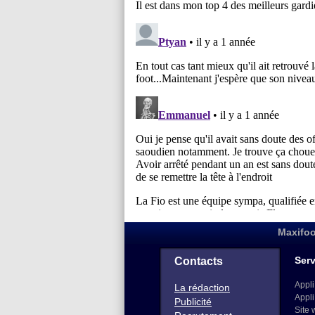
Maxifoo
Serv
Contacts
Appli
La rédaction
Appli
Publicité
Site 