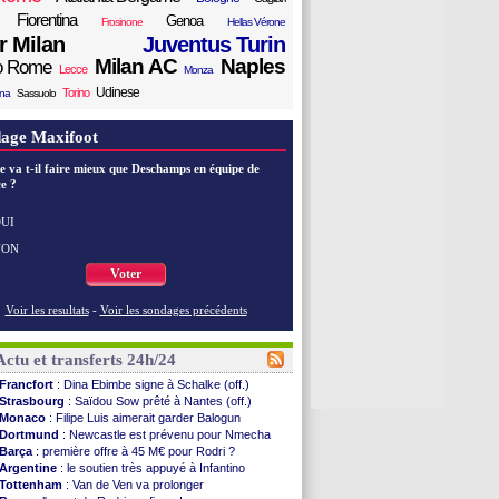
Fiorentina
Genoa
Frosinone
Hellas Vérone
er Milan
Juventus Turin
Milan AC
Naples
o Rome
Lecce
Monza
Udinese
Torino
ana
Sassuolo
age Maxifoot
e va t-il faire mieux que Deschamps en équipe de
e ?
UI
NON
Voter
Voir les resultats
-
Voir les sondages précédents
Actu et transferts 24h/24
Francfort
: Dina Ebimbe signe à Schalke (off.)
Strasbourg
: Saïdou Sow prêté à Nantes (off.)
Monaco
: Filipe Luis aimerait garder Balogun
Dortmund
: Newcastle est prévenu pour Nmecha
Barça
: première offre à 45 M€ pour Rodri ?
Argentine
: le soutien très appuyé à Infantino
Tottenham
: Van de Ven va prolonger