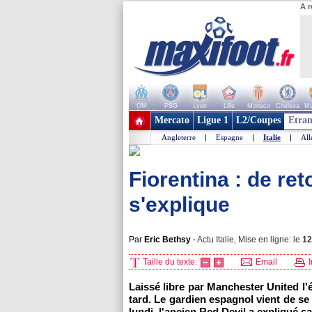
A r
OM
PSG
Lyon
Lille
Monaco
Chelsea
Ma
+ de clubs
Mercato
Ligue 1
L2/Coupes
Etran
Angleterre
|
Espagne
|
Italie
|
Al
Fiorentina : de re
s'explique
Par
Eric Bethsy
-
Actu Italie, Mise en ligne: le
12
Taille du texte:
Email
I
Laissé libre par Manchester United l'
tard. Le gardien espagnol vient de se 
lundi, l'ancien Red Devil a expliqué sa