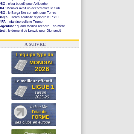
PSG
: c'est bouclé pour Akliouche !
OM
: Meunier avait un accord avec le club
PSG
: le Barça fixe son prix pour Torres
Barça
: Torres souhaite rejoindre le PSG !
FIFA
: Infantino sollicite Trump
Argentine
: quand Medina recadre... sa mère
Real
: le démenti de Leipzig pour Diomandé
OM
: Paixão attire un 2e club anglais
FIFA
: le conseiller d'Infantino démissionne !
A SUIVRE
L'equipe type de
MONDIAL
2026
Le meilleur effectif
LIGUE 1
saison
2025-26
Indice MF :
l'état de
FORME
des clubs en europe
Classements des