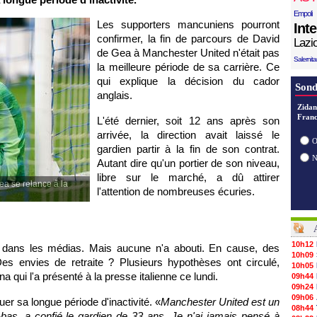
Empoli
Les supporters mancuniens pourront
Int
confirmer, la fin de parcours de David
Lazi
de Gea à Manchester United n'était pas
Salernit
la meilleure période de sa carrière. Ce
qui explique la décision du cador
Sond
anglais.
Zidan
Franc
L'été dernier, soit 12 ans après son
arrivée, la direction avait laissé le
O
gardien partir à la fin de son contrat.
Autant dire qu'un portier de son niveau,
libre sur le marché, a dû attirer
ea se relance à la
l'attention de nombreuses écuries.
10h12
 dans les médias. Mais aucune n'a abouti. En cause, des
10h09
Des envies de retraite ? Plusieurs hypothèses ont circulé,
10h05
na qui l'a présenté à la presse italienne ce lundi.
09h44
09h24
09h06
uer sa longue période d'inactivité. «
Manchester United est un
08h44
-bas, a confié le gardien de 33 ans. Je n'ai jamais pensé à