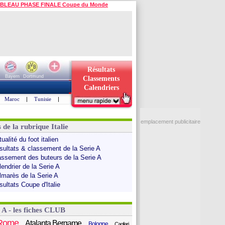
BLEAU PHASE FINALE Coupe du Monde
Résultats
Bayern
Dortmund
Classements
Calendriers
Maroc
|
Tunisie
|
emplacement publicitaire
 de la rubrique Italie
ualité du foot italien
sultats & classement de la Serie A
assement des buteurs de la Serie A
endrier de la Serie A
lmarès de la Serie A
sultats Coupe d'Italie
 A - les fiches CLUB
Rome
Atalanta Bergame
Bologne
Cagliari