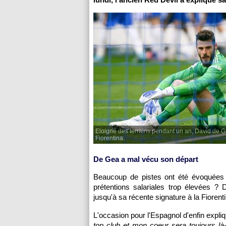
Eloigné des terrains pendant un an, David de G
Fiorentina.
De Gea a mal vécu son départ
Beaucoup de pistes ont été évoquées
prétentions salariales trop élevées ? 
jusqu'à sa récente signature à la Fiorenti
L'occasion pour l'Espagnol d'enfin expliq
top club et mon coeur sera toujours là