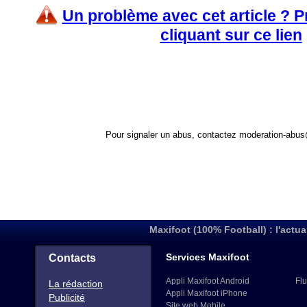
Un problème avec cet article ? 
cliquant sur ce lien
Pour signaler un abus, contactez
moderation-abus
Maxifoot (100% Football) : l'actua
Services Maxifoot
Contacts
Appli Maxifoot Android
Flu
La rédaction
Appli Maxifoot iPhone
Publicité
Site web Mobile