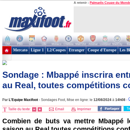
A retenir :
Palmarès Coupe du Mond
OM
PSG
Lyon
Lille
Monaco
Chelsea
Man Utd
Arsenal
Liverpool
ManCity
Ba
+ de clubs
Mercato
Ligue 1
L2/Coupes
Etranger
Coupe d'Europe
Les B
Sondage : Mbappé inscrira entr
au Real, toutes compétitions 
Par
L'Equipe Maxifoot
-
Sondages Foot, Mise en ligne: le
12/08/2024
à
14h08
-
T
Taille du texte:
Email
Imprimer
Combien de buts va mettre Mbappé l
saison au Real toutes compétitions con