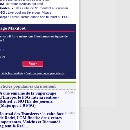
FIFA
: l'UEFA maintient la pression
OM
: le retour d'Adidas est acté
PSG
: Tebas encense Luis Enrique
Bordeaux
: des clubs de N1 montent au créneau
Real
: Vinicius jusqu'en 2032 (officiel)
PSG
: Liverpool accélère pour Mbaye
Lyon
: Mangala va rejoindre Getafe
Barça
: Ferran Torres donne son feu vert au PSG
OM
: une offre refusée pour Aguerd
PSG
: Luis Enrique satisfait malgré tout
Real
: c'est confirmé pour Vinicius
Man City
: Rodri préfère le Barça au Real !
age Maxifoot
Troyes
: Junior Diaz jusqu'en 2030 (officiel)
PSG
: Akliouche a signé (officiel)
e va t-il faire mieux que Deschamps en équipe de
OM
: une offre pour Bulka
e ?
PSG
: contrat signé pour Akliouche
Ouganda
: Owori battu à mort à Kampala
Arsenal
: Arteta veut créer une dynastie
UI
Voir les brèves précédentes
NON
Voter
Voir les resultats
-
Voir les sondages précédents
articles populaires du moment
(05/08)
A une semaine de la Supercoupe
d'Europe, le PSG rate sa rentrée -
Débrief et NOTES des joueurs
(Majorque 3-0 PSG)
(06/08)
Journal des Transferts : la volte-face
de Rodri, l'OM finalise deux ventes
importantes, Vinicius et Diomandé
agitent le Real...