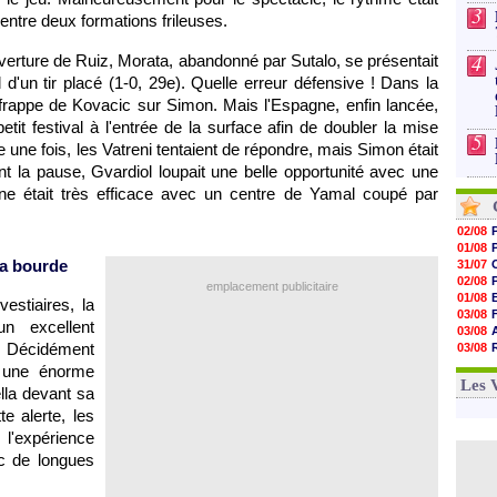
3
entre deux formations frileuses.
4
uverture de Ruiz, Morata, abandonné par Sutalo, se présentait
 d'un tir placé (1-0, 29e). Quelle erreur défensive ! Dans la
e frappe de Kovacic sur Simon. Mais l'Espagne, enfin lancée,
tit festival à l'entrée de la surface afin de doubler la mise
5
e une fois, les Vatreni tentaient de répondre, mais Simon était
t la pause, Gvardiol loupait une belle opportunité avec une
agne était très efficace avec un centre de Yamal coupé par
02/08
01/08
sa bourde
31/07
02/08
emplacement publicitaire
01/08
estiaires, la
03/08
n excellent
03/08
 ! Décidément
03/08
03/08
 une énorme
31/07
Les 
la devant sa
te alerte, les
'expérience
c de longues