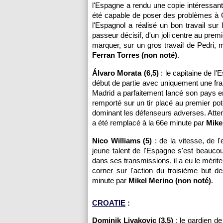
l'Espagne a rendu une copie intéressant
été capable de poser des problèmes à G
l'Espagnol a réalisé un bon travail sur l
passeur décisif, d'un joli centre au premi
marquer, sur un gros travail de Pedri,
Ferran Torres (non noté)
.
Álvaro Morata (6,5)
: le capitaine de l'
début de partie avec uniquement une frapp
Madrid a parfaitement lancé son pays e
remporté sur un tir placé au premier pot
dominant les défenseurs adverses. Atten
a été remplacé à la 66e minute par
Mike
Nico Williams (5)
: de la vitesse, de l
jeune talent de l'Espagne s'est beauco
dans ses transmissions, il a eu le mérit
corner sur l'action du troisième but d
minute par
Mikel Merino (non noté)
.
CROATIE
:
Dominik Livakovic (3,5)
: le gardien de