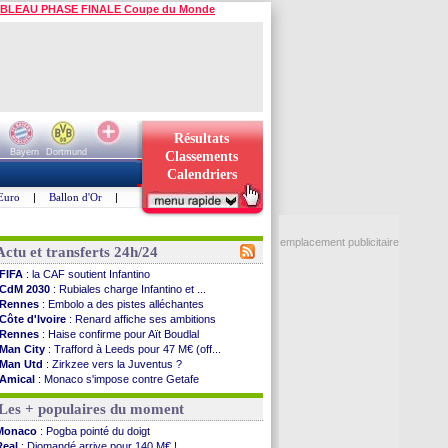
BLEAU PHASE FINALE Coupe du Monde
Résultats
Bayern
Dortmund
Classements
Calendriers
Euro
|
Ballon d'Or
|
emplacement publicitaire
Actu et transferts 24h/24
FIFA
: la CAF soutient Infantino
CdM 2030
: Rubiales charge Infantino et ...
Rennes
: Embolo a des pistes alléchantes
Côte d'Ivoire
: Renard affiche ses ambitions
Rennes
: Haise confirme pour Aït Boudlal
Man City
: Trafford à Leeds pour 47 M€ (off...
Man Utd
: Zirkzee vers la Juventus ?
Amical
: Monaco s'impose contre Getafe
Nantes
: Der Zakarian et sa relation avec Kita
Les + populaires du moment
OM
: le club prêt à libérer Kondogbia ?
Monaco
: le message touchant d'Akliouche
Monaco
: Pogba pointé du doigt
FIFA
: Tebas en remet une couche
Real
: Diomandé arrive pour 140 M€ !