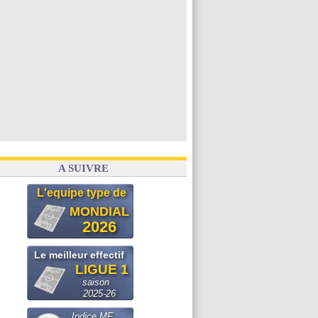
A SUIVRE
L'equipe type de
MONDIAL
2026
Le meilleur effectif
LIGUE 1
saison
2025-26
Indice MF :