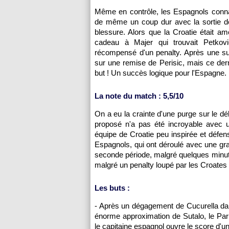
Même en contrôle, les Espagnols conna
de même un coup dur avec la sortie d
blessure. Alors que la Croatie était am
cadeau à Majer qui trouvait Petkov
récompensé d'un penalty. Après une su
sur une remise de Perisic, mais ce derni
but ! Un succès logique pour l'Espagne.
La note du match : 5,5/10
On a eu la crainte d'une purge sur le d
proposé n'a pas été incroyable avec 
équipe de Croatie peu inspirée et défen
Espagnols, qui ont déroulé avec une gra
seconde période, malgré quelques minute
malgré un penalty loupé par les Croates 
Les buts :
- Après un dégagement de Cucurella dans
énorme approximation de Sutalo, le Par
le capitaine espagnol ouvre le score d'un