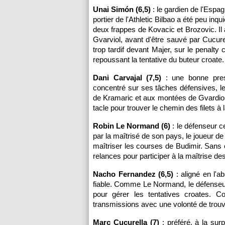
Unai Simón (6,5)
: le gardien de l'Espa
portier de l'Athletic Bilbao a été peu in
deux frappes de Kovacic et Brozovic. Il
Gvarviol, avant d'être sauvé par Cucure
trop tardif devant Majer, sur le penalt
repoussant la tentative du buteur croate.
Dani Carvajal (7,5)
: une bonne prest
concentré sur ses tâches défensives, le
de Kramaric et aux montées de Gvardiol.
tacle pour trouver le chemin des filets à 
Robin Le Normand (6)
: le défenseur ce
par la maîtrisé de son pays, le joueur d
maîtriser les courses de Budimir. Sans 
relances pour participer à la maîtrise de
Nacho Fernandez (6,5)
: aligné en l'a
fiable. Comme Le Normand, le défenseur 
pour gérer les tentatives croates. C
transmissions avec une volonté de trouv
Marc Cucurella (7)
: préféré, à la sur