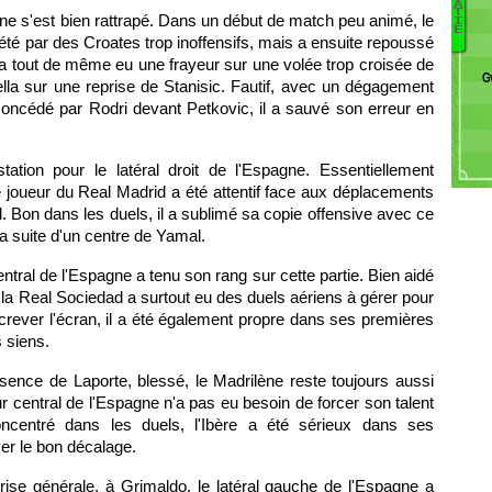
I
D
A
T
gne s'est bien rattrapé. Dans un début de match peu animé, le
J
Ra
I
E
quiété par des Croates trop inoffensifs, mais a ensuite repoussé
Iv
N
B
To
 a tout de même eu une frayeur sur une volée trop croisée de
G
Vl
Z
lla sur une reprise de Stanisic. Fautif, avec un dégagement
Er
M
y concédé par Rodri devant Petkovic, il a sauvé son erreur en
L
O
So
D
Pj
ation pour le latéral droit de l'Espagne. Essentiellement
Vi
 joueur du Real Madrid a été attentif face aux déplacements
Pa
 Bon dans les duels, il a sublimé sa copie offensive avec ce
P
la suite d'un centre de Yamal.
Su
Pa
ntral de l'Espagne a tenu son rang sur cette partie. Bien aidé
Pe
e la Real Sociedad a surtout eu des duels aériens à gérer pour
crever l'écran, il a été également propre dans ses premières
s siens.
bsence de Laporte, blessé, le Madrilène reste toujours aussi
central de l'Espagne n'a pas eu besoin de forcer son talent
oncentré dans les duels, l'Ibère a été sérieux dans ses
er le bon décalage.
prise générale, à Grimaldo, le latéral gauche de l'Espagne a