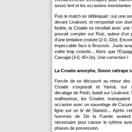
assez lent et les occasions inexistantes 
Puis le match se débloquait : sur une o
devant Livakovic et remportait son duel
foulée, la Croatie se révoltait avec un
pouvait compter sur Ruiz, auteur d'un pe
d'une tentative croisée (2-0, 32e). Encor
impeccable face à Brozovic. Juste avan
volée trop croisée... Alors que l'Esp
Carvajal (3-0, 45+2e). Une correction !
La Croatie amorphe, Simon rattrape 
Forcée de se découvrir au retour des v
Croatie s'exposait et Yamal, sur u
décalage de Pedri, butait sur Livakovic
malheureux, les Croates manquaient
occasion avec un sauvetage de Cucurel
ligne sur un tir de Stanisic... Après cet
hommes de De la Fuente avaient l
nécessaire pour casser le rythme ave
phases de possession.