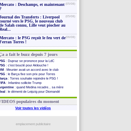
(05/08)
Mercato : Deschamps, et maintenant
?
(05/08)
Journal des Transferts : Liverpool
tourné vers le PSG, le nouveau club
de Salah connu, Lille veut piocher au
Real...
(06/08)
Mercato : le PSG reçoit le feu vert de
Ferran Torres !
Ça a fait le buzz depuis 7 jours
PSG
: Dupraz se prononce pour la LdC
PSG
: c'est bouclé pour Akliouche !
OM
: Meunier avait un accord avec le club
PSG
: le Barça fixe son prix pour Torres
Barça
: Torres souhaite rejoindre le PSG !
FIFA
: Infantino sollicite Trump
Argentine
: quand Medina recadre... sa mère
Real
: le démenti de Leipzig pour Diomandé
OM
: Paixão attire un 2e club anglais
FIFA
: le conseiller d'Infantino démissionne !
VIDEOS populaires du moment
Voir toutes les vidéos
emplacement publicitaire