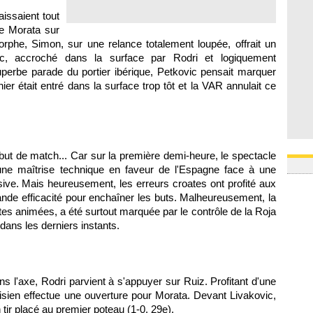
issaient tout
e Morata sur
orphe, Simon, sur une relance totalement loupée, offrait un
ic, accroché dans la surface par Rodri et logiquement
perbe parade du portier ibérique, Petkovic pensait marquer
er était entré dans la surface trop tôt et la VAR annulait ce
ébut de match... Car sur la première demi-heure, le spectacle
une maîtrise technique en faveur de l'Espagne face à une
sive. Mais heureusement, les erreurs croates ont profité aux
nde efficacité pour enchaîner les buts. Malheureusement, la
s animées, a été surtout marquée par le contrôle de la Roja
dans les derniers instants.
 l'axe, Rodri parvient à s'appuyer sur Ruiz. Profitant d'une
isien effectue une ouverture pour Morata. Devant Livakovic,
 tir placé au premier poteau (1-0, 29e).