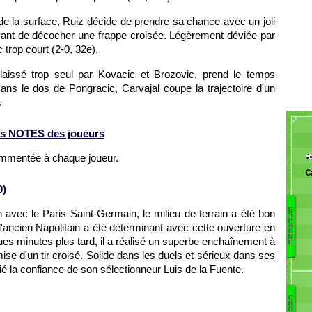
 de la surface, Ruiz décide de prendre sa chance avec un joli
vant de décocher une frappe croisée. Légèrement déviée par
 trop court (2-0, 32e).
laissé trop seul par Kovacic et Brozovic, prend le temps
ans le dos de Pongracic, Carvajal coupe la trajectoire d'un
.
s NOTES des joueurs
ommentée à chaque joueur.
C
0)
E
 avec le Paris Saint-Germain, le milieu de terrain a été bon
S
P
L
'ancien Napolitain a été déterminant avec cette ouverture en
A
G
Jo
N
ues minutes plus tard, il a réalisé un superbe enchaînement à
E
F
 mise d'un tir croisé. Solide dans les duels et sérieux dans ses
Á
ié la confiance de son sélectionneur Luis de la Fuente.
Á
Á
C
Pé
R
O