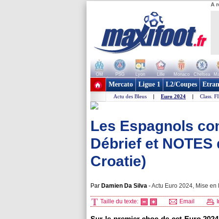
A r
OM
PSG
Lyon
Lille
Monaco
Chelsea
Ma
+ de clubs
Mercato
Ligue 1
L2/Coupes
Etran
Actu des Bleus
|
Euro 2024
|
Class. F
Les Espagnols com
Débrief et NOTES 
Croatie)
Par
Damien Da Silva
-
Actu Euro 2024, Mise en l
Taille du texte:
Email
I
Sur le premier choc de cet Euro 2024,