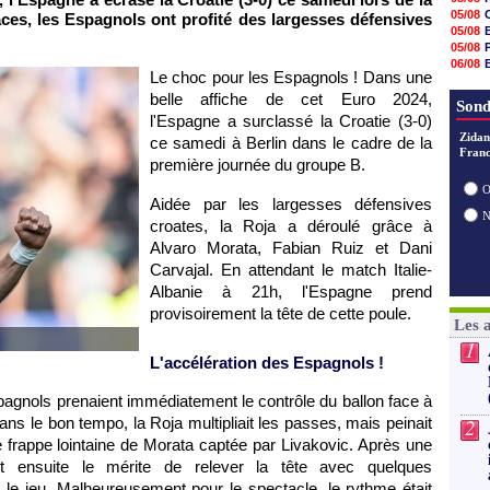
20h47
05/08
ces, les Espagnols ont profité des largesses défensives
20h30
05/08
20h18
05/08
20h04
06/08
19h47
Le choc pour les Espagnols ! Dans une
06/08
19h34
belle affiche de cet Euro 2024,
06/08
Sond
19h14
l'Espagne a surclassé la Croatie (3-0)
19h06
Zidan
18h50
ce samedi à Berlin dans le cadre de la
Franc
18h30
première journée du groupe B.
18h20
17h58
O
Aidée par les largesses défensives
croates, la Roja a déroulé grâce à
Alvaro Morata, Fabian Ruiz et Dani
Carvajal. En attendant le match Italie-
Albanie à 21h, l'Espagne prend
provisoirement la tête de cette poule.
Les 
1
L'accélération des Espagnols !
pagnols prenaient immédiatement le contrôle du ballon face à
ans le bon tempo, la Roja multipliait les passes, mais peinait
2
frappe lointaine de Morata captée par Livakovic. Après une
nt ensuite le mérite de relever la tête avec quelques
le jeu. Malheureusement pour le spectacle, le rythme était