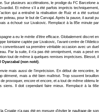
e. Sur plusieurs accélérations, le prodige du FC Barcelone a
vardiol. Et même s'il a été parfois imprécis techniquement,
'action qui a entraîné la réalisation de Ruiz et a été surtout
er poteau, pour le but de Carvajal. Après la pause, il aurait pu
 mais a échoué sur Livakovic. Remplacé à la 85e minute par
Espagne a eu le mérite d'être efficace. Globalement discret en
e lointaine captée par Livakovic, l'avant-centre de l'Atletico
n convertissant sa première véritable occasion avec un duel
eau. Par la suite, il n'a pas été omniprésent, mais a pesé en
tion tout de même à quelques remises imprécises. Blessé, il
l Oyarzabal (non noté)
.
'envie mais aussi de l'imprécision. En début de rencontre, le
up démené, mais a été bien maîtrisé. Trop souvent brouillon
e de provoquer, encore et encore, et a tout de même obtenu le
es siens. Il doit cependant faire mieux. Remplacé à la 66e
 la Croatie n'a pas été en mesure d'éviter le naufrage de son