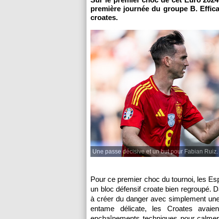
première journée du groupe B. Effica
croates.
Une passe décisive et un but pour Fabian Ruiz.
Pour ce premier choc du tournoi, les Es
un bloc défensif croate bien regroupé. D
à créer du danger avec simplement une 
entame délicate, les Croates avaie
enchaînements techniques pour calmer 