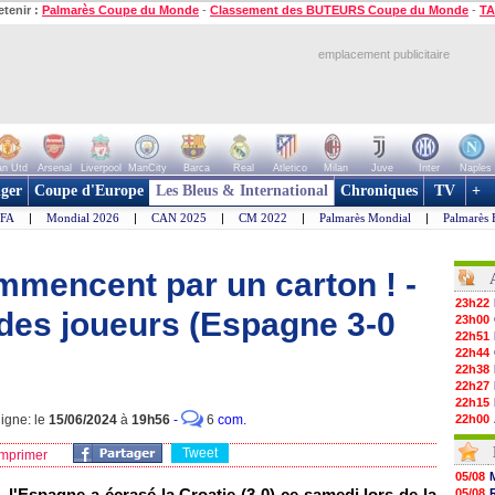
etenir :
Palmarès Coupe du Monde
-
Classement des BUTEURS Coupe du Monde
-
TA
emplacement publicitaire
n Utd
Arsenal
Liverpool
ManCity
Barca
Real
Atletico
Milan
Juve
Inter
Naples
ger
Coupe d'Europe
Les Bleus & International
Chroniques
TV
+
IFA
|
Mondial 2026
|
CAN 2025
|
CM 2022
|
Palmarès Mondial
|
Palmarès 
mencent par un carton ! -
23h22
des joueurs (Espagne 3-0
23h00
22h51
22h44
22h38
22h27
22h15
igne: le
15/06/2024
à
19h56
-
6
com.
22h00
21h48
Tweet
21h39
mprimer
21h26
05/08
21h05
 l'Espagne a écrasé la Croatie (3-0) ce samedi lors de la
05/08