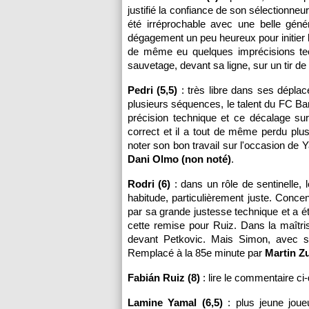
justifié la confiance de son sélectionneu
été irréprochable avec une belle gén
dégagement un peu heureux pour initier l
de même eu quelques imprécisions te
sauvetage, devant sa ligne, sur un tir de 
Pedri (5,5)
: très libre dans ses dépla
plusieurs séquences, le talent du FC Ba
précision technique et ce décalage su
correct et il a tout de même perdu plusi
noter son bon travail sur l'occasion de
Dani Olmo (non noté)
.
Rodri (6)
: dans un rôle de sentinelle,
habitude, particulièrement juste. Concen
par sa grande justesse technique et a été
cette remise pour Ruiz. Dans la maîtri
devant Petkovic. Mais Simon, avec sa 
Remplacé à la 85e minute par
Martin Z
Fabián Ruiz (8)
: lire le commentaire ci
Lamine Yamal (6,5)
: plus jeune joueu