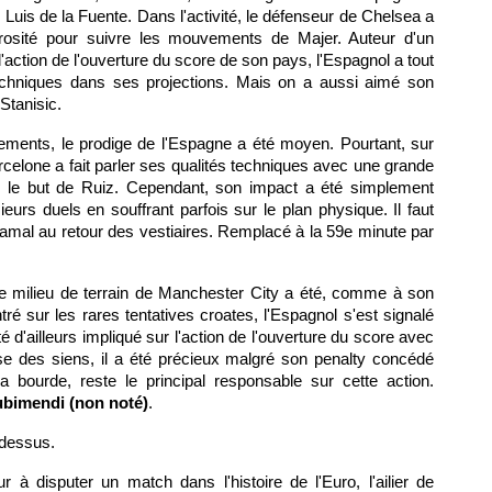
r Luis de la Fuente. Dans l'activité, le défenseur de Chelsea a
érosité pour suivre les mouvements de Majer. Auteur d'un
'action de l'ouverture du score de son pays, l'Espagnol a tout
chniques dans ses projections. Mais on a aussi aimé son
Stanisic.
cements, le prodige de l'Espagne a été moyen. Pourtant, sur
rcelone a fait parler ses qualités techniques avec une grande
r le but de Ruiz. Cependant, son impact a été simplement
eurs duels en souffrant parfois sur le plan physique. Il faut
 Yamal au retour des vestiaires. Remplacé à la 59e minute par
 le milieu de terrain de Manchester City a été, comme à son
tré sur les rares tentatives croates, l'Espagnol s'est signalé
 d'ailleurs impliqué sur l'action de l'ouverture du score avec
se des siens, il a été précieux malgré son penalty concédé
bourde, reste le principal responsable sur cette action.
ubimendi (non noté)
.
-dessus.
r à disputer un match dans l'histoire de l'Euro, l'ailier de