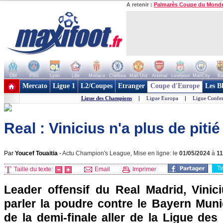
A retenir :
Palmarès Coupe du Mond
OM
PSG
Lyon
Lille
Monaco
Chelsea
Man Utd
Arsenal
Liverpool
ManCity
Ba
+ de clubs
Mercato
Ligue 1
L2/Coupes
Etranger
Coupe d'Europe
Les B
Ligue des Champions
|
Ligue Europa
|
Ligue Confe
Real : Vinicius n'a plus de pitié
Par
Youcef Touaitia
-
Actu Champion's League, Mise en ligne: le
01/05/2024
à
1
T
Taille du texte:
Email
Imprimer
Leader offensif du Real Madrid, Vinici
parler la poudre contre le Bayern Munic
de la demi-finale aller de la Ligue de