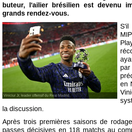
buteur, l'ailier brésilien est devenu 
grands rendez-vous.
S'i
MI
Pla
réc
aya
par
pré
en 
Vi
Viniciur Jr, leader offensif du Real Madrid.
sys
la discussion.
Après trois premières saisons de rodag
passes décisives en 118 matchs au compteu