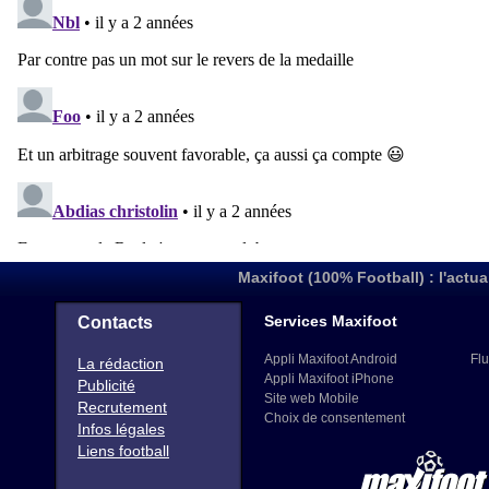
Maxifoot (100% Football) : l'actua
Services Maxifoot
Contacts
Appli Maxifoot Android
Flu
La rédaction
Appli Maxifoot iPhone
Publicité
Site web Mobile
Recrutement
Choix de consentement
Infos légales
Liens football