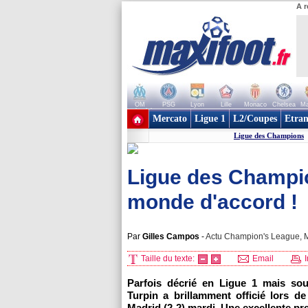
A r
OM
PSG
Lyon
Lille
Monaco
Chelsea
Ma
+ de clubs
Mercato
Ligue 1
L2/Coupes
Etran
Ligue des Champions
Ligue des Champion
monde d'accord !
Par
Gilles Campos
-
Actu Champion's League, M
Taille du texte:
Email
I
Parfois décrié en Ligue 1 mais so
Turpin a brillamment officié lors de
Madrid (2-2) mardi. Une excellente pre