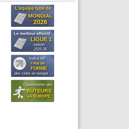
L'equipe type de
MONDIAL
2026
Le meilleur effectif
LIGUE 1
saison
2025-26
Indice MF :
l'état de
FORME
des clubs en europe
Classements des
BUTEURS
en EUROPE