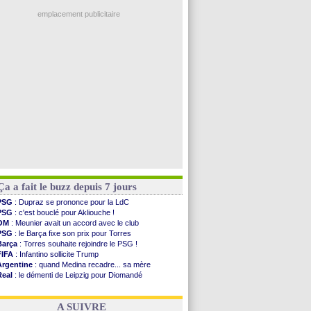
Man City
: Rodri préfère le Barça au Real !
Troyes
: Junior Diaz jusqu'en 2030 (officiel)
emplacement publicitaire
PSG
: Akliouche a signé (officiel)
OM
: une offre pour Bulka
PSG
: contrat signé pour Akliouche
Ouganda
: Owori battu à mort à Kampala
Arsenal
: Arteta veut créer une dynastie
Voir les brèves précédentes
Ça a fait le buzz depuis 7 jours
PSG
: Dupraz se prononce pour la LdC
PSG
: c'est bouclé pour Akliouche !
OM
: Meunier avait un accord avec le club
PSG
: le Barça fixe son prix pour Torres
Barça
: Torres souhaite rejoindre le PSG !
FIFA
: Infantino sollicite Trump
Argentine
: quand Medina recadre... sa mère
Real
: le démenti de Leipzig pour Diomandé
OM
: Paixão attire un 2e club anglais
FIFA
: le conseiller d'Infantino démissionne !
A SUIVRE