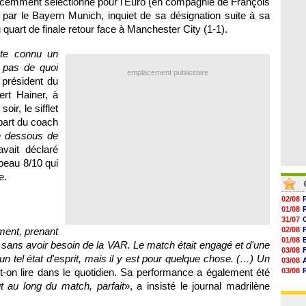
 récemment sélectionné pour l'Euro (en compagnie de François
06/08
19h14
gt par le Bayern Munich, inquiet de sa désignation suite à sa
19h06
du quart de finale retour face à Manchester City (1-1).
18h50
18h30
18h20
ste connu un
17h58
 pas de quoi
emplacement publicitaire
 président du
ert Hainer, à
ir, le sifflet
 part du coach
en dessous de
avait déclaré
beau 8/10 qui
e.
02/08
01/08
31/07
ment, prenant
02/08
01/08
sans avoir besoin de la VAR. Le match était engagé et d'une
03/08
 un tel état d'esprit, mais il y est pour quelque chose. (…) Un
03/08
t-on lire dans le quotidien. Sa performance a également été
03/08
03/08
out au long du match, parfait
», a insisté le journal madrilène
31/07