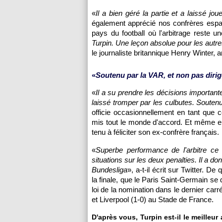
«
Il a bien géré la partie et a laissé jou
également apprécié nos confrères espa
pays du football où l'arbitrage reste un
Turpin. Une leçon absolue pour les autr
le journaliste britannique Henry Winter,
«
Soutenu par la VAR, et non pas dirigé
«
Il a su prendre les décisions importante
laissé tromper par les culbutes. Soutenu
officie occasionnellement en tant que
mis tout le monde d'accord. Et même en 
tenu à féliciter son ex-confrère français.
«
Superbe performance de l'arbitre ce
situations sur les deux penalties. Il a d
Bundesliga
», a-t-il écrit sur Twitter. De
la finale, que le Paris Saint-Germain se
loi de la nomination dans le dernier carr
et Liverpool (1-0) au Stade de France.
D'après vous, Turpin est-il le meilleur