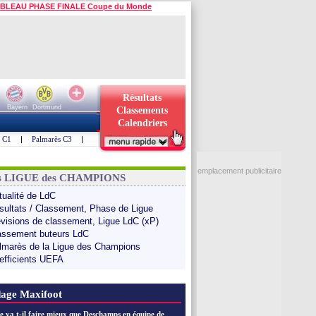
BLEAU PHASE FINALE Coupe du Monde
Résultats
Bayern
Dortmund
Classements
Calendriers
s C1
|
Palmarès C3
|
emplacement publicitaire
ns LIGUE des CHAMPIONS
tualité de LdC
sultats / Classement, Phase de Ligue
évisions de classement, Ligue LdC (xP)
assement buteurs LdC
lmarès de la Ligue des Champions
efficients UEFA
age Maxifoot
e va t-il faire mieux que Deschamps en équipe de