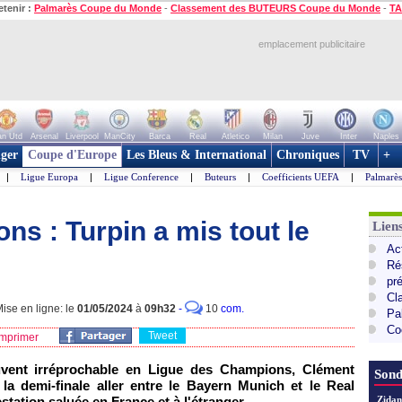
etenir :
Palmarès Coupe du Monde
-
Classement des BUTEURS Coupe du Monde
-
TA
emplacement publicitaire
n Utd
Arsenal
Liverpool
ManCity
Barca
Real
Atletico
Milan
Juve
Inter
Naples
ger
Coupe d'Europe
Les Bleus & International
Chroniques
TV
+
|
Ligue Europa
|
Ligue Conference
|
Buteurs
|
Coefficients UEFA
|
Palmarè
s : Turpin a mis tout le
Lie
Ac
Ré
pr
Cl
ise en ligne: le
01/05/2024
à
09h32
-
10
com.
Pa
Co
Tweet
mprimer
uvent irréprochable en Ligue des Champions, Clément
Sond
 la demi-finale aller entre le Bayern Munich et le Real
station saluée en France et à l'étranger.
Zidan