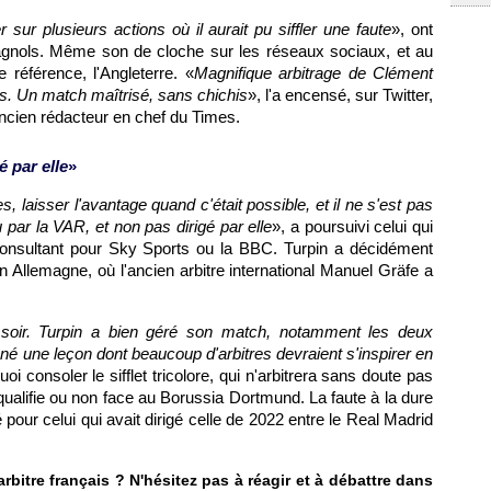
er sur plusieurs actions où il aurait pu siffler une faute
», ont
gnols. Même son de cloche sur les réseaux sociaux, et au
e référence, l'Angleterre. «
Magnifique arbitrage de Clément
es. Un match maîtrisé, sans chichis
», l'a encensé, sur Twitter,
 ancien rédacteur en chef du Times.
 par elle
»
s, laisser l'avantage quand c'était possible, et il ne s'est pas
 par la VAR, et non pas dirigé par elle
», a poursuivi celui qui
 consultant pour Sky Sports ou la BBC. Turpin a décidément
Allemagne, où l'ancien arbitre international Manuel Gräfe a
 soir. Turpin a bien géré son match, notamment les deux
onné une leçon dont beaucoup d'arbitres devraient s'inspirer en
 quoi consoler le sifflet tricolore, qui n'arbitrera sans doute pas
 qualifie ou non face au Borussia Dortmund. La faute à la dure
é pour celui qui avait dirigé celle de 2022 entre le Real Madrid
 arbitre français ? N'hésitez pas à réagir et à débattre dans