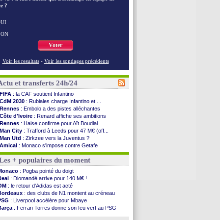
e ?
UI
NON
Voter
Voir les resultats
-
Voir les sondages précédents
Actu et transferts 24h/24
FIFA
: la CAF soutient Infantino
CdM 2030
: Rubiales charge Infantino et ...
Rennes
: Embolo a des pistes alléchantes
Côte d'Ivoire
: Renard affiche ses ambitions
Rennes
: Haise confirme pour Aït Boudlal
Man City
: Trafford à Leeds pour 47 M€ (off...
Man Utd
: Zirkzee vers la Juventus ?
Amical
: Monaco s'impose contre Getafe
Nantes
: Der Zakarian et sa relation avec Kita
Les + populaires du moment
OM
: le club prêt à libérer Kondogbia ?
Monaco
: le message touchant d'Akliouche
Monaco
: Pogba pointé du doigt
FIFA
: Tebas en remet une couche
Real
: Diomandé arrive pour 140 M€ !
FIFA
: l'UEFA maintient la pression
OM
: le retour d'Adidas est acté
PSG
: Tebas encense Luis Enrique
Bordeaux
: des clubs de N1 montent au créneau
Real
: Vinicius jusqu'en 2032 (officiel)
PSG
: Liverpool accélère pour Mbaye
Lyon
: Mangala va rejoindre Getafe
Barça
: Ferran Torres donne son feu vert au PSG
OM
: une offre refusée pour Aguerd
PSG
: Luis Enrique satisfait malgré tout
Real
: c'est confirmé pour Vinicius