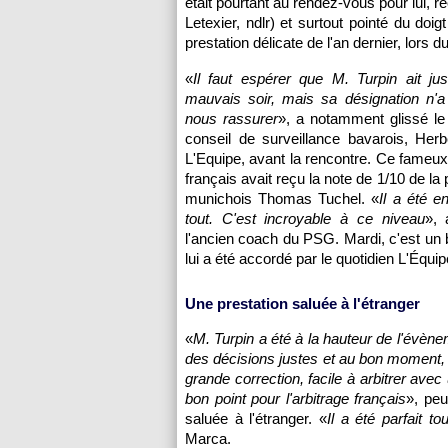
était pourtant au rendez-vous pour lui,
Letexier, ndlr) et surtout pointé du doi
prestation délicate de l'an dernier, lors 
«
Il faut espérer que M. Turpin ait ju
mauvais soir, mais sa désignation n'a
nous rassurer
», a notamment glissé le
conseil de surveillance bavarois, Herb
L'Equipe, avant la rencontre. Ce fameux so
français avait reçu la note de 1/10 de la
munichois Thomas Tuchel. «
Il a été 
tout. C'est incroyable à ce niveau
», 
l'ancien coach du PSG. Mardi, c'est un 
lui a été accordé par le quotidien L'Équip
Une prestation saluée à l'étranger
«
M. Turpin a été à la hauteur de l'évène
des décisions justes et au bon moment, 
grande correction, facile à arbitrer avec
bon point pour l'arbitrage français
», peu
saluée à l'étranger. «
Il a été parfait t
Marca.