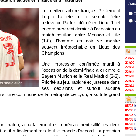
Franc
Le meilleur arbitre français ? Clément
O
Turpin l'a été, et il semble l'être
redevenu. Parfois décrié en Ligue 1, et
encore mercredi dernier à l'occasion du
match bouillant entre Monaco et Lille
(1-0), l'homme en noir se montre
souvent irréprochable en Ligue des
Champions.
23h22
23h00
Une impression confirmée mardi à
22h51
l'occasion de la demi-finale aller entre le
22h44
Bayern Munich et le Real Madrid (2-2).
22h38
22h27
Priorité au jeu, rapidité et justesse dans
i-finale aller.
22h15
ses décisions et surtout aucune
22h00
lins, une commune de la métropole de Lyon, a sorti le grand
21h48
21h39
21h26
05/08
21h05
05/08
20h47
05/08
20h30
05/08
20h18
 son match, a parfaitement et immédiatement sifflé les deux
05/08
20h04
06/08
lait, et il a finalement mis tout le monde d'accord. La pression
19h47
06/08
19h34