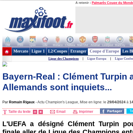
A retenir :
Palmarès Coupe du Mond
OM
PSG
Lyon
Lille
Monaco
Chelsea
Man Utd
Arsenal
Liverpool
ManCity
Ba
+ de clubs
Mercato
Ligue 1
L2/Coupes
Etranger
Coupe d'Europe
Les B
Ligue des Champions
|
Ligue Europa
|
Ligue Confe
Bayern-Real : Clément Turpin au
Allemands sont inquiets...
Par
Romain Rigaux
-
Actu Champion's League, Mise en ligne: le
29/04/2024
à
1
T
Taille du texte:
Email
Imprimer
L'UEFA a désigné Clément Turpin pour
finale aller de Ligue des Champions en