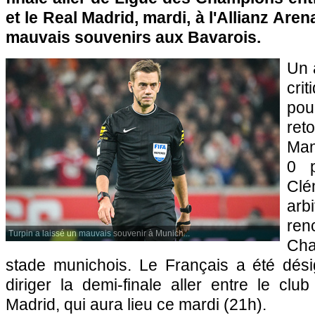
et le Real Madrid, mardi, à l'Allianz Aren
mauvais souvenirs aux Bavarois.
Un 
crit
pou
ret
Man
0 p
Cl
arb
ren
Turpin a laissé un mauvais souvenir à Munich...
Ch
stade munichois. Le Français a été dés
diriger la demi-finale aller entre le clu
Madrid, qui aura lieu ce mardi (21h).