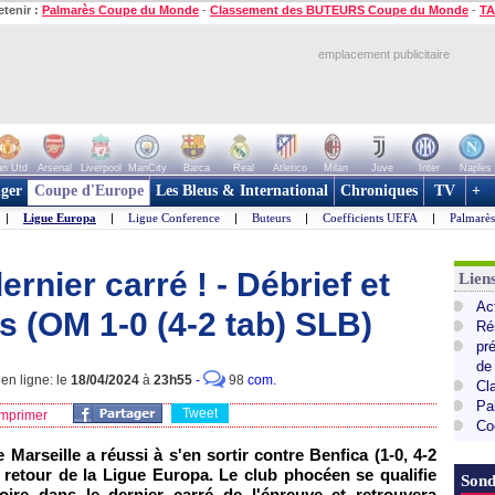
etenir :
Palmarès Coupe du Monde
-
Classement des BUTEURS Coupe du Monde
-
TA
emplacement publicitaire
n Utd
Arsenal
Liverpool
ManCity
Barca
Real
Atletico
Milan
Juve
Inter
Naples
ger
Coupe d'Europe
Les Bleus & International
Chroniques
TV
+
|
Ligue Europa
|
Ligue Conference
|
Buteurs
|
Coefficients UEFA
|
Palmarè
ernier carré ! - Débrief et
Lie
Ac
 (OM 1-0 (4-2 tab) SLB)
Ré
pr
de
en ligne: le
18/04/2024
à
23h55
-
98
com.
Cl
Pa
Tweet
mprimer
Co
 Marseille a réussi à s'en sortir contre Benfica (1-0, 4-2
le retour de la Ligue Europa. Le club phocéen se qualifie
Sond
oire dans le dernier carré de l'épreuve et retrouvera