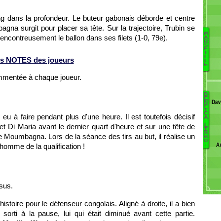
g dans la profondeur. Le buteur gabonais déborde et centre
na surgit pour placer sa tête. Sur la trajectoire, Trubin se
M
lencontreusement le ballon dans ses filets (1-0, 79e).
A
R
S
B
E
I
L
s NOTES des joueurs
L
E
S
La
ommentée à chaque joueur.
R
Co
B
B
E
L
Dav
N
F
I
M
C
eu à faire pendant plus d'une heure. Il est toutefois décisif
A
R
Mu
et Di Maria avant le dernier quart d'heure et sur une tête de
L
F
I
S
de Moumbagna. Lors de la séance des tirs au but, il réalise un
B
O
A
'homme de la qualification !
.
M
Ba
S
sus.
A
K
stoire pour le défenseur congolais. Aligné à droite, il a bien
J
sorti à la pause, lui qui était diminué avant cette partie.