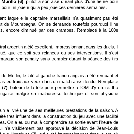
 Murillo (6)
, plutôt à son aise durant plus d'une heure pour
ide pour un joueur qui a peu joué ces dernières semaines.
nt laquelle le capitaine marseillais n'a quasiment pas été
e but de Moumbagna. On se demande toutefois pourquoi il ne
lus, encore diminué par des crampes. Remplacé à la 100e
ral argentin a été excellent. Impressionnant dans les duels, il
tué, que ce soit ses relances ou ses interventions. Il s'est
 marque son penalty sans trembler durant la séance des tirs
e de Merlin, le latéral gauche franco-anglais a été remuant et
a pas eu froid aux yeux dans un match aussi tendu. Remplacé
 (7)
, buteur de la tête pour permettre à l'OM d'y croire. Il a
ugaise malgré sa maladresse technique et son physique
in a livré une de ses meilleures prestations de la saison. A
 été très influent dans la construction du jeu avec une facilité
ignes. On a eu du mal à comprendre sa sortie avant l'heure de
qui n'a visiblement pas approuvé la décision de Jean-Louis