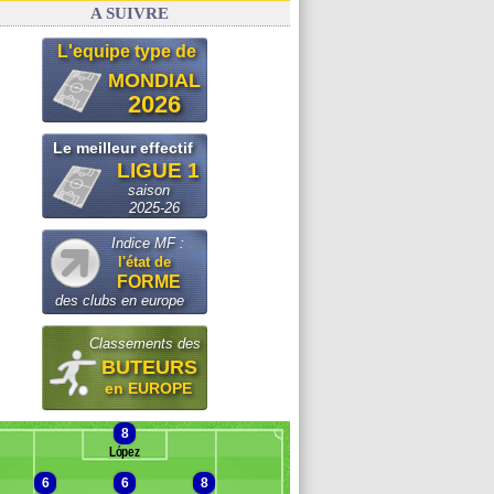
A SUIVRE
L'equipe type de
MONDIAL
2026
Le meilleur effectif
LIGUE 1
saison
2025-26
Indice MF :
l'état de
FORME
des clubs en europe
Classements des
BUTEURS
en EUROPE
8
López
6
6
8