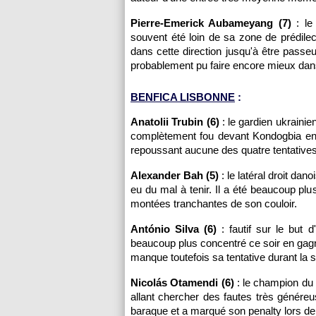
Pierre-Emerick Aubameyang (7)
: le 
souvent été loin de sa zone de prédilect
dans cette direction jusqu'à être passe
probablement pu faire encore mieux dans
BENFICA LISBONNE
:
Anatolii Trubin (6)
: le gardien ukraini
complètement fou devant Kondogbia en 
repoussant aucune des quatre tentatives
Alexander Bah (5)
: le latéral droit da
eu du mal à tenir. Il a été beaucoup 
montées tranchantes de son couloir.
António Silva (6)
: fautif sur le but d
beaucoup plus concentré ce soir en gagna
manque toutefois sa tentative durant la s
Nicolás Otamendi (6)
: le champion du 
allant chercher des fautes très généreu
baraque et a marqué son penalty lors de 