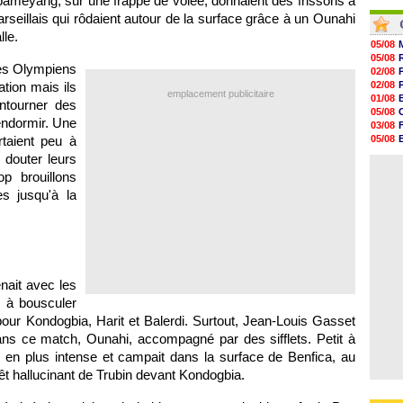
ubameyang, sur une frappe de volée, donnaient des frissons à
07/08
07/08
07/08
seillais qui rôdaient autour de la surface grâce à un Ounahi
07/08
07/08
lle.
07/08
05/08
07/08
05/08
 Les Olympiens
07/08
02/08
07/08
ation mais ils
02/08
emplacement publicitaire
07/08
01/08
ntourner des
05/08
endormir. Une
03/08
rtaient peu à
05/08
03/08
 douter leurs
03/08
p brouillons
s jusqu'à la
enait avec les
s à bousculer
our Kondogbia, Harit et Balerdi. Surtout, Jean-Louis Gasset
dans ce match, Ounahi, accompagné par des sifflets. Petit à
s en plus intense et campait dans la surface de Benfica, au
êt hallucinant de Trubin devant Kondogbia.