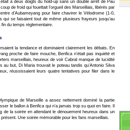
 était à deux doigts du hold-up sans un double arrêt de Pau
up de froid qui fouettait l'orgueil des Marseillais, libérés par
entre d'Aubameyang pour faire chavirer le Vélodrome (1-0,
s qui se faisaient tout de même plusieurs frayeurs jusqu'au
la fin du temps réglementaire.
s
versaient la tendance et dominaient clairement les débats. En
ang proche de faire mouche, Benfica n'était pas inquiété et
ters marseillais, heureux de voir Cabral manque de lucidité
s au but, Di Maria trouvait le poteau tandis qu'Antonio Silva
eux, réussissaient leurs quatre tentatives pour filer dans le
lympique de Marseille a assez nettement dominé la partie
sser le ballon à Benfica qui n'a jamais trop su quoi en faire. Il
ong de la soirée en attendant le dénouement heureux dans un
 présent. Une soirée mémorable pour les fans marseillais.