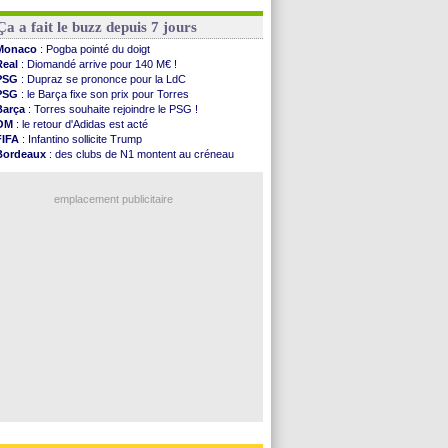
Atletico
: Ruggeri en route pour Aston Villa
OM
: Lucas Perri a été approché
Monaco
: Filipe Luis soutient Biereth
PSG
: 4 retours dans le groupe face à Man Utd ?
Ça a fait le buzz depuis 7 jours
Lyon
: Mangala prêté à Getafe (officiel)
PSG
: Nsoki va signer en Croatie
Monaco
: Pogba pointé du doigt
Arsenal
: Naples vise Gabriel Jesus
Real
: Diomandé arrive pour 140 M€ !
Real
: Mastantuono prêté à la Fiorentina (off.)
PSG
: Dupraz se prononce pour la LdC
Man City
: accord avec le Barça pour Rodri ?
PSG
: le Barça fixe son prix pour Torres
Rennes
: Haise a prolongé (officiel)
Barça
: Torres souhaite rejoindre le PSG !
OM
: le retour d'Adidas est acté
Voir les brèves précédentes
FIFA
: Infantino sollicite Trump
Bordeaux
: des clubs de N1 montent au créneau
Argentine
: quand Medina recadre... sa mère
Real
: le démenti de Leipzig pour Diomandé
emplacement publicitaire