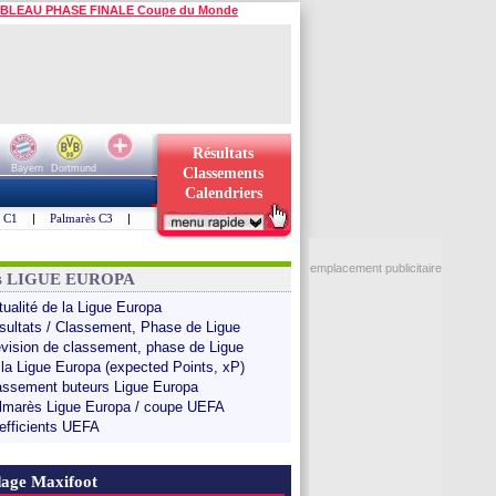
BLEAU PHASE FINALE Coupe du Monde
Résultats
Bayern
Dortmund
Classements
Calendriers
s C1
|
Palmarès C3
|
emplacement publicitaire
ns LIGUE EUROPA
tualité de la Ligue Europa
sultats / Classement, Phase de Ligue
évision de classement, phase de Ligue
 la Ligue Europa (expected Points, xP)
assement buteurs Ligue Europa
lmarès Ligue Europa / coupe UEFA
efficients UEFA
age Maxifoot