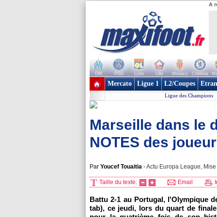
A r
OM
PSG
Lyon
Lille
Monaco
Chelsea
Ma
+ de clubs
Mercato
Ligue 1
L2/Coupes
Etran
Ligue des Champions
Marseille dans le d
NOTES des joueurs
Par
Youcef Touaitia
-
Actu Europa League, Mise 
Taille du texte:
Email
I
Battu 2-1 au Portugal, l'Olympique de
tab), ce jeudi, lors du quart de fina
pour la quatrième fois de son hist