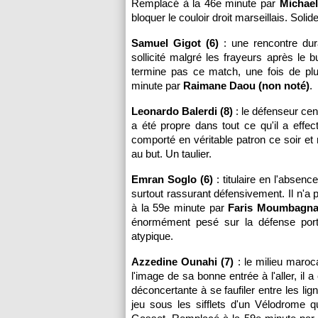
Remplacé à la 46e minute par
Michael
bloquer le couloir droit marseillais. Sol
Samuel Gigot (6)
: une rencontre dura
sollicité malgré les frayeurs après l
termine pas ce match, une fois de p
minute par
Raimane Daou (non noté)
.
Leonardo Balerdi (8)
: le défenseur cent
a été propre dans tout ce qu'il a effec
comporté en véritable patron ce soir et
au but. Un taulier.
Emran Soglo (6)
: titulaire en l'absenc
surtout rassurant défensivement. Il n'
à la 59e minute par
Faris Moumbagna
énormément pesé sur la défense port
atypique.
Azzedine Ounahi (7)
: le milieu maroca
l'image de sa bonne entrée à l'aller, il a
déconcertante à se faufiler entre les l
jeu sous les sifflets d'un Vélodrome 