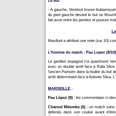
Le but :
- A gauche, Veretout trouve Aubameyan
du pied gauche devant le but où Moumbag
fait avoir entre les jambes et pousse ma
Le
Maxifoot a attribué une note (sur 10) c
L'homme du match : Pau Lopez (8/10)
Le gardien espagnol n'a quasiment rien 
avec un double arrêt face à Rafa Silva 
l'ancien Parisien dans la foulée du but 
arrêt déterminant face à Antonio Silva. L
MARSEILLE
:
Pau López (8)
: lire commentaire ci-des
Chancel Mbemba (6)
: un match sans hi
défendu dans son couloir avant d'être 