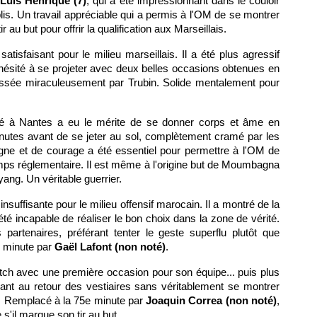
Luis Henrique (7)
, qui a été impressionnant dans le couloir
lis. Un travail appréciable qui a permis à l'OM de se montrer
r au but pour offrir la qualification aux Marseillais.
atisfaisant pour le milieu marseillais. Il a été plus agressif
 hésité à se projeter avec deux belles occasions obtenues en
ssée miraculeusement par Trubin. Solide mentalement pour
mé à Nantes a eu le mérite de se donner corps et âme en
inutes avant de se jeter au sol, complètement cramé par les
hargne et de courage a été essentiel pour permettre à l'OM de
emps réglementaire. Il est même à l'origine but de Moumbagna
ang. Un véritable guerrier.
nsuffisante pour le milieu offensif marocain. Il a montré de la
été incapable de réaliser le bon choix dans la zone de vérité.
partenaires, préférant tenter le geste superflu plutôt que
e minute par
Gaël Lafont (non noté)
.
ch avec une première occasion pour son équipe... puis plus
ant au retour des vestiaires sans véritablement se montrer
. Remplacé à la 75e minute par
Joaquin Correa (non noté)
,
'il marque son tir au but.