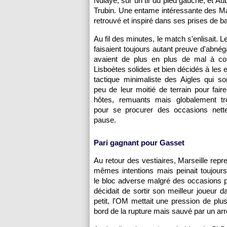
Ndiaye, sur un tir du pied gauche, et A
Trubin. Une entame intéressante des Mar
retrouvé et inspiré dans ses prises de ba
Au fil des minutes, le match s'enlisait.
faisaient toujours autant preuve d'abnég
avaient de plus en plus de mal à co
Lisboètes solides et bien décidés à les 
tactique minimaliste des Aigles qui so
peu de leur moitié de terrain pour faire
hôtes, remuants mais globalement tro
pour se procurer des occasions nette
pause.
Pari gagnant pour Gasset
Au retour des vestiaires, Marseille repr
mêmes intentions mais peinait toujour
le bloc adverse malgré des occasions p
décidait de sortir son meilleur joueur 
petit, l'OM mettait une pression de plu
bord de la rupture mais sauvé par un arr