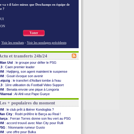
e va t-il faire mieux que Deschamps en équipe de
e ?
UI
NON
Voter
Voir les resultats
-
Voir les sondages précédents
Actu et transferts 24h/24
Man Utd
: le groupe pour défier le PSG
L3
: Caen premier leader
OM
: Højbjerg, son agent maintient le suspense
OM
: Gouiri évoque son avenir
Leipzig
: le transfert d'Asllani tombe à l'eau
L3
: 1ère utilisation du Football Video Support
OM
: Benatia envoie une pique à Longoria
illarreal
: Al-Ahli veut Pape Gueye
Lyon
: la dernière saison de Fonseca ?
Les + populaires du moment
OM
: un nouveau prétendant pour Højbjerg
Brest
: un gardien norvégien en approche ?
OM
: le club prêt à libérer Kondogbia ?
OM
: McCourt a versé 120 M€ en 2026
Man City
: Rodri préfère le Barça au Real !
PSG
: 4 retours dans le groupe face à Man Utd ...
Barça
: Ferran Torres donne son feu vert au PSG
Nice
: Kevin Carlos va partir en Italie
OM
: accord trouvé avec Man City pour Rulli
L1
: prison avec sursis requis contre un arbitre
PSG
: l'étonnante rumeur Gusto
Leganés
: c'est signé pour Luca Zidane (off.)
OM
: une offre pour Bulka