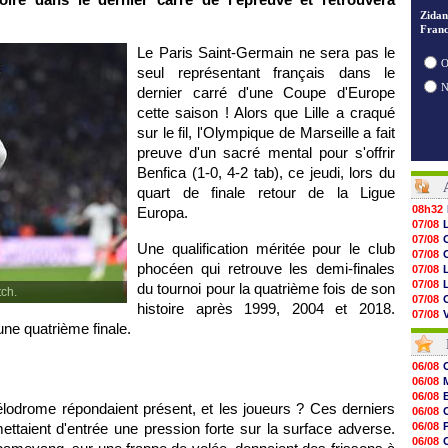
Zidan
Franc
Le Paris Saint-Germain ne sera pas le
O
seul représentant français dans le
dernier carré d'une Coupe d'Europe
cette saison ! Alors que Lille a craqué
sur le fil, l'Olympique de Marseille a fait
preuve d'un sacré mental pour s'offrir
Benfica (1-0, 4-2 tab), ce jeudi, lors du
quart de finale retour de la Ligue
08h32
Europa.
07/08
07/08
Une qualification méritée pour le club
07/08
phocéen qui retrouve les demi-finales
07/08
07/08
du tournoi pour la quatrième fois de son
ch.
07/08
histoire après 1999, 2004 et 2018.
07/08
V
une quatrième finale.
07/08
07/08
07/08
06/08
07/08
06/08
07/08
06/08
07/08
odrome répondaient présent, et les joueurs ? Ces derniers
06/08
07/08
ettaient d'entrée une pression forte sur la surface adverse.
06/08
07/08
06/08