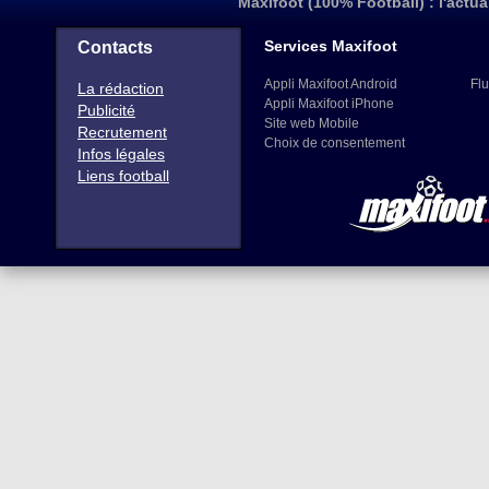
Maxifoot (100% Football) : l'actua
Services Maxifoot
Contacts
Appli Maxifoot Android
Flu
La rédaction
Appli Maxifoot iPhone
Publicité
Site web Mobile
Recrutement
Choix de consentement
Infos légales
Liens football