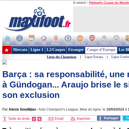
A retenir :
Palmarès Coupe du Mond
OM
PSG
Lyon
Lille
Monaco
Chelsea
Man Utd
Arsenal
Liverpool
ManCity
Ba
+ de clubs
Mercato
Ligue 1
L2/Coupes
Etranger
Coupe d'Europe
Les B
Ligue des Champions
|
Ligue Europa
|
Ligue Confe
Barça : sa responsabilité, une
à Gündogan... Araujo brise le 
son exclusion
Par
Alexis Goudlijian
-
Actu Champion's League, Mise en ligne: le
18/04/2024
à
T
Taille du texte:
Email
Imprimer