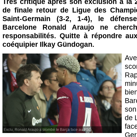
Très critiqué après son exclusion à la
de finale retour de Ligue des Champi
Saint-Germain (3-2, 1-4), le défen
Barcelone Ronald Araujo ne cherc
responsabilités. Quitte à répondre a
coéquipier Ilkay Gündogan.
Av
sc
Ra
min
bi
Bar
son 
de 
fac
Exclu, Ronald Araujo a plombé le Barça face au PSG.
Ger