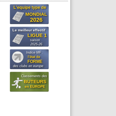
L'equipe type de
MONDIAL
2026
Le meilleur effectif
LIGUE 1
saison
2025-26
Indice MF :
l'état de
FORME
des clubs en europe
Classements des
BUTEURS
en EUROPE