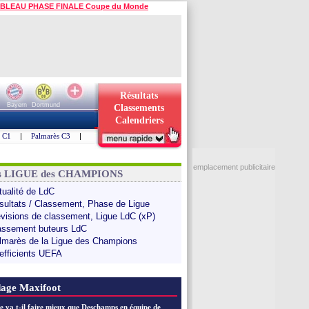
BLEAU PHASE FINALE Coupe du Monde
Résultats
Bayern
Dortmund
Classements
Calendriers
s C1
|
Palmarès C3
|
emplacement publicitaire
ns LIGUE des CHAMPIONS
tualité de LdC
sultats / Classement, Phase de Ligue
évisions de classement, Ligue LdC (xP)
assement buteurs LdC
lmarès de la Ligue des Champions
efficients UEFA
age Maxifoot
e va t-il faire mieux que Deschamps en équipe de