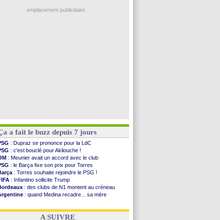
PSG
: l'étonnante rumeur Gusto
Nantes
: Der Zakarian et sa relation avec Kita
emplacement publicitaire
OM
: le club prêt à libérer Kondogbia ?
Monaco
: le message touchant d'Akliouche
FIFA
: Tebas en remet une couche
FIFA
: l'UEFA maintient la pression
PSG
: Tebas encense Luis Enrique
Voir les brèves précédentes
Ça a fait le buzz depuis 7 jours
PSG
: Dupraz se prononce pour la LdC
PSG
: c'est bouclé pour Akliouche !
OM
: Meunier avait un accord avec le club
PSG
: le Barça fixe son prix pour Torres
Barça
: Torres souhaite rejoindre le PSG !
FIFA
: Infantino sollicite Trump
Bordeaux
: des clubs de N1 montent au créneau
Argentine
: quand Medina recadre... sa mère
Real
: le démenti de Leipzig pour Diomandé
OM
: Paixão attire un 2e club anglais
A SUIVRE