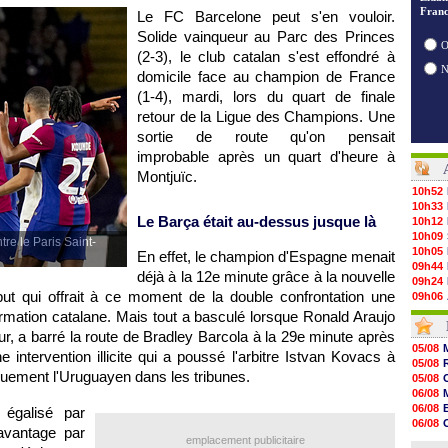
Franc
Le FC Barcelone peut s'en vouloir.
Solide vainqueur au Parc des Princes
O
(2-3), le club catalan s'est effondré à
domicile face au champion de France
(1-4), mardi, lors du quart de finale
retour de la Ligue des Champions. Une
sortie de route qu'on pensait
improbable après un quart d'heure à
Montjuïc.
10h52
10h33
Le Barça était au-dessus jusque là
10h12
10h09
tre le Paris Saint-
10h05
En effet, le champion d'Espagne menait
09h44
déjà à la 12e minute grâce à la nouvelle
09h24
t qui offrait à ce moment de la double confrontation une
09h06
08h44
rmation catalane. Mais tout a basculé lorsque Ronald Araujo
08h22
ur, a barré la route de Bradley Barcola à la 29e minute après
06/08
05/08
intervention illicite qui a poussé l'arbitre Istvan Kovacs à
06/08
05/08
06/08
iquement l'Uruguayen dans les tribunes.
05/08
06/08
06/08
06/08
06/08
 égalisé par
06/08
06/08
vantage par
06/08
06/08
emplacement publicitaire
06/08