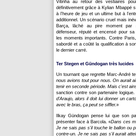
Vitinha au retour des vestiaires pou
définitivement grâce à Kylian Mbappé s
à l'heure de jeu et un ultime but à l'en
additionnel. Un scénario cruel mais inév
Barça, lâché au pire moment par s
défenseur, réputé et encensé pour sa f
les moments importants. Contre Paris,
sabordé et a coûté la qualification à so
le dernier carré.
Ter Stegen et Gündogan très lucides
Un tournant que regrette Marc-André te
nous avions tout pour nous. On aurait a
tenir en seconde période. Mais c'est ain
sanction contre son partenaire logique.
d'Araujo, alors il doit lui donner un car
avec le bras, ça peut se siffler.
»
Ilkay Gündogan pense lui que son pa
présenter face à Barcola. «
Dans ces mom
Je ne sais pas s'il touche le ballon ou
contre-un. Je ne sais pas s'il aurait att