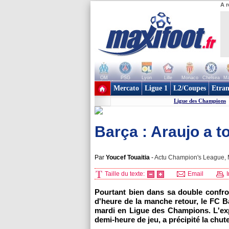
A r
OM
PSG
Lyon
Lille
Monaco
Chelsea
Ma
+ de clubs
Mercato
Ligue 1
L2/Coupes
Etran
Ligue des Champions
Barça : Araujo a t
Par
Youcef Touaitia
-
Actu Champion's League, M
Taille du texte:
Email
I
Pourtant bien dans sa double confro
d'heure de la manche retour, le FC Ba
mardi en Ligue des Champions. L'expu
demi-heure de jeu, a précipité la chut