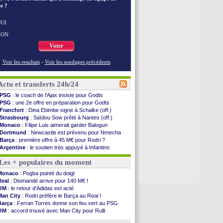
e ?
UI
NON
Voter
Voir les resultats
-
Voir les sondages précédents
Actu et transferts 24h/24
PSG
: le coach de l'Ajax insiste pour Godts
PSG
: une 2e offre en préparation pour Godts
Francfort
: Dina Ebimbe signe à Schalke (off.)
Strasbourg
: Saïdou Sow prêté à Nantes (off.)
Monaco
: Filipe Luis aimerait garder Balogun
Dortmund
: Newcastle est prévenu pour Nmecha
Barça
: première offre à 45 M€ pour Rodri ?
Argentine
: le soutien très appuyé à Infantino
Tottenham
: Van de Ven va prolonger
Les + populaires du moment
Barça
: l'agent de Rodri confirme !
FIFA
: la CAF soutient Infantino
Monaco
: Pogba pointé du doigt
CdM 2030
: Rubiales charge Infantino et ...
Real
: Diomandé arrive pour 140 M€ !
Rennes
: Embolo a des pistes alléchantes
OM
: le retour d'Adidas est acté
Côte d'Ivoire
: Renard affiche ses ambitions
Man City
: Rodri préfère le Barça au Real !
Rennes
: Haise confirme pour Aït Boudlal
Barça
: Ferran Torres donne son feu vert au PSG
Man City
: Trafford à Leeds pour 47 M€ (off...
OM
: accord trouvé avec Man City pour Rulli
Man Utd
: Zirkzee vers la Juventus ?
PSG
: Luis Enrique satisfait malgré tout
Amical
: Monaco s'impose contre Getafe