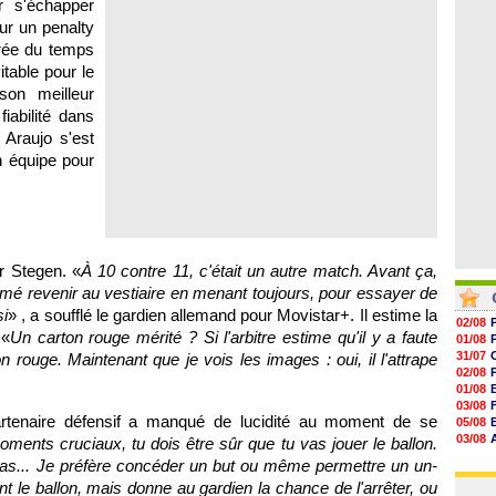
r s'échapper
06/08
06/08
ur un penalty
06/08
trée du temps
06/08
06/08
itable pour le
06/08
on meilleur
06/08
iabilité dans
 Araujo s'est
n équipe pour
r Stegen. «
À 10 contre 11, c'était un autre match. Avant ça,
imé revenir au vestiaire en menant toujours, pour essayer de
si
» , a soufflé le gardien allemand pour Movistar+. Il estime la
02/08
 «
Un carton rouge mérité ? Si l'arbitre estime qu'il y a faute
01/08
31/07
ton rouge. Maintenant que je vois les images : oui, il l'attrape
02/08
01/08
03/08
rtenaire défensif a manqué de lucidité au moment de se
05/08
03/08
ents cruciaux, tu dois être sûr que tu vas jouer le ballon.
03/08
 pas... Je préfère concéder un but ou même permettre un un-
03/08
eint le ballon, mais donne au gardien la chance de l'arrêter, ou