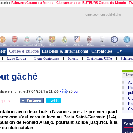
etenir :
Palmarès Coupe du Monde
-
Classement des BUTEURS Coupe du Monde
-
TA
emplacement publicitaire
n Utd
Arsenal
Liverpool
ManCity
Barca
Real
Atletico
Milan
Juve
Inter
Naples
ger
Coupe d'Europe
Les Bleus & International
Chroniques
TV
+
|
Ligue Europa
|
Ligue Conference
|
Buteurs
|
Coefficients UEFA
|
Palmarè
out gâché
Lie
Ac
Ré
ise en ligne: le
17/04/2024
à
11h50
-
20
com.
pr
Cl
Tweet
mprimer
Pa
Co
ntation avec deux buts d'avance après le premier quart
rcelone s'est écroulé face au Paris Saint-Germain (1-4),
lsion de Ronald Araujo, pourtant solide jusqu'ici, à la
Sond
e du club catalan.
Zidan