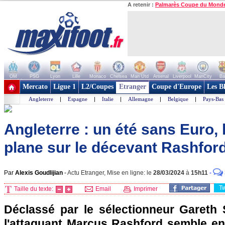
A retenir :
Palmarès Coupe du Mond
OM
PSG
Lyon
Lille
Monaco
Chelsea
Man Utd
Arsenal
Liverpool
ManCity
Ba
+ de clubs
Mercato
Ligue 1
L2/Coupes
Etranger
Coupe d'Europe
Les B
Angleterre
|
Espagne
|
Italie
|
Allemagne
|
Belgique
|
Pays-Bas
Angleterre : un été sans Euro,
plane sur le décevant Rashfor
Par
Alexis Goudlijian
-
Actu Etranger, Mise en ligne: le
28/03/2024
à
15h11
-
T
Taille du texte:
Email
Imprimer
Déclassé par le sélectionneur Gareth
l'attaquant Marcus Rashford semble e