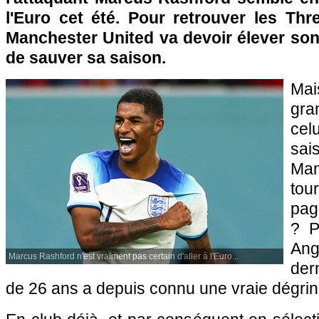
l'Euro cet été. Pour retrouver les Thr
Manchester United va devoir élever son
de sauver sa saison.
Mai
gra
cel
sa
Man
tou
pag
? P
An
Marcus Rashford n'est vraiment pas certain d'aller à l'Euro...
dern
de 26 ans a depuis connu une vraie dégrin