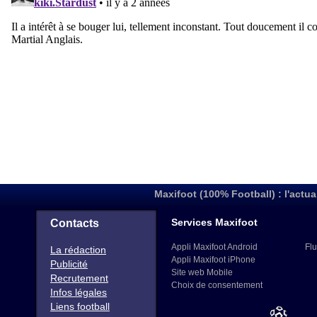
Maxifoot (100% Football) : l'actua
Services Maxifoot
Contacts
Appli Maxifoot Android
Flu
La rédaction
Appli Maxifoot iPhone
Publicité
Site web Mobile
Recrutement
Choix de consentement
Infos légales
Liens football