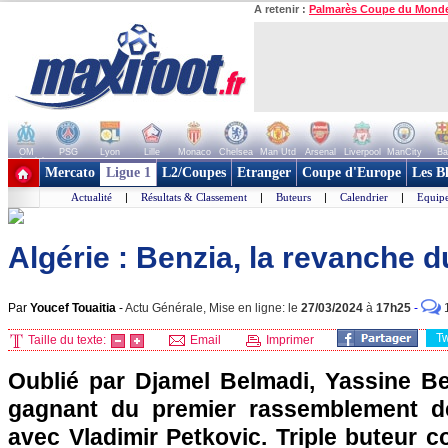
A retenir :
Palmarès Coupe du Mond
OM
PSG
Lyon
Lille
Monaco
Chelsea
Man Utd
Arsenal
Liverpool
ManCity
Ba
+ de clubs
Mercato
Ligue 1
L2/Coupes
Etranger
Coupe d'Europe
Les B
Actualité
|
Résultats & Classement
|
Buteurs
|
Calendrier
|
Equipe
Algérie : Benzia, la revanche d
Par
Youcef Touaitia
-
Actu Générale, Mise en ligne: le
27/03/2024
à
17h25
-
T
Taille du texte:
Email
Imprimer
Oublié par Djamel Belmadi, Yassine Be
gagnant du premier rassemblement de 
avec Vladimir Petkovic. Triple buteur co