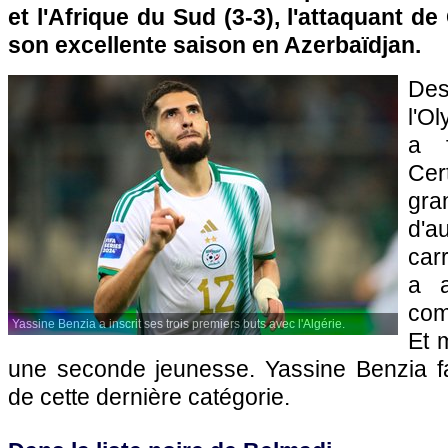
et l'Afrique du Sud (3-3), l'attaquant d
son excellente saison en Azerbaïdjan.
Des
l'O
a 
Cer
gr
d'
carr
a a
com
Yassine Benzia a inscrit ses trois premiers buts avec l'Algérie.
Et 
une seconde jeunesse. Yassine Benzia fa
de cette dernière catégorie.