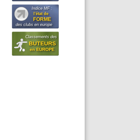
Indice MF :
l'état de
FORME
des clubs en europe
Classements des
BUTEURS
en EUROPE