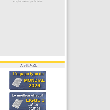
emplacement publicitaire
Arsenal
: Naples vise Gabriel Jesus
Real
: Mastantuono prêté à la Fiorentina (off.)
Man City
: accord avec le Barça pour Rodri ?
Rennes
: Haise a prolongé (officiel)
Palace
: Tomiyasu a convaincu (officiel)
Voir les brèves précédentes
A SUIVRE
L'equipe type de
MONDIAL
2026
Le meilleur effectif
LIGUE 1
saison
2025-26