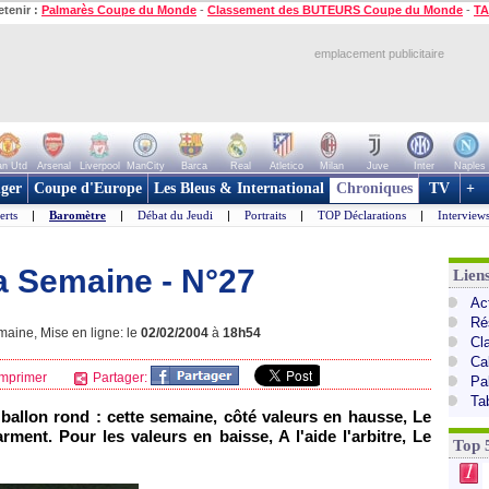
etenir :
Palmarès Coupe du Monde
-
Classement des BUTEURS Coupe du Monde
-
TA
emplacement publicitaire
n Utd
Arsenal
Liverpool
ManCity
Barca
Real
Atletico
Milan
Juve
Inter
Naples
ger
Coupe d'Europe
Les Bleus & International
Chroniques
TV
+
erts
|
Baromètre
|
Débat du Jeudi
|
Portraits
|
TOP Déclarations
|
Interview
a Semaine - N°27
Lien
Act
Ré
aine, Mise en ligne: le
02/02/2004
à
18h54
Cl
Ca
mprimer
Partager:
Pa
Ta
 ballon rond : cette semaine, côté valeurs en hausse, Le
rment. Pour les valeurs en baisse, A l'aide l'arbitre, Le
Top 
1