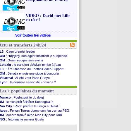
20/11
VIDEO : David met Lille
en tête !
20/11
Voir toutes les vidéos
Actu et transferts 24h/24
L3
: Caen premier leader
OM
: Højbjerg, son agent maintient le suspense
OM
: Gouiri évoque son avenir
Leipzig
: le transfert d'Asllani tombe à l'eau
L3
: 1ère utilisation du Football Video Support
OM
: Benatia envoie une pique à Longoria
Villarreal
: Al-Ahli veut Pape Gueye
Lyon
: la dernière saison de Fonseca ?
OM
: un nouveau prétendant pour Højbjerg
Les + populaires du moment
Brest
: un gardien norvégien en approche ?
OM
: McCourt a versé 120 M€ en 2026
Monaco
: Pogba pointé du doigt
PSG
: 4 retours dans le groupe face à Man Utd ...
OM
: le club prêt à libérer Kondogbia ?
Nice
: Kevin Carlos va partir en Italie
Man City
: Rodri préfère le Barça au Real !
L1
: prison avec sursis requis contre un arbitre
Barça
: Ferran Torres donne son feu vert au PSG
Leganés
: c'est signé pour Luca Zidane (off.)
OM
: accord trouvé avec Man City pour Rulli
Atletico
: Ruggeri en route pour Aston Villa
PSG
: l'étonnante rumeur Gusto
Monaco
: Filipe Luis soutient Biereth
OM
: une offre pour Bulka
Lyon
: Mangala prêté à Getafe (officiel)
Ouganda
: Owori battu à mort à Kampala
PSG
: Nsoki va signer en Croatie