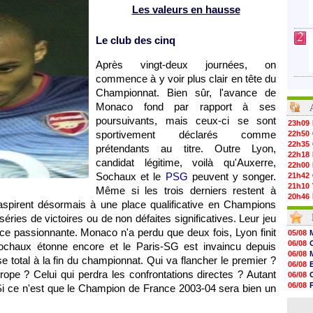
Les valeurs en hausse
2
Le club des cinq
Après vingt-deux journées, on
commence à y voir plus clair en tête du
Championnat. Bien sûr, l'avance de
Monaco
fond par rapport à ses
poursuivants, mais ceux-ci se sont
23h09
sportivement déclarés comme
22h50
22h35
prétendants au titre. Outre
Lyon
,
22h18
candidat légitime, voilà qu'
Auxerre
,
22h00
Sochaux
et le
PSG
peuvent y songer.
21h42
21h10
Même si les trois derniers restent à
20h46
 aspirent désormais à une place qualificative en Champions
20h30
séries de victoires ou de non défaites significatives. Leur jeu
20h01
19h18
once passionnante.
Monaco
n'a perdu que deux fois,
Lyon
finit
05/08
19h09
06/08
ochaux
étonne encore et le
Paris
-SG est invaincu depuis
18h48
06/08
e total à la fin du championnat. Qui va flancher le premier ?
18h37
06/08
18h29
urope ? Celui qui perdra les confrontations directes ? Autant
06/08
17h58
06/08
 Si ce n'est que le Champion de France 2003-04 sera bien un
17h46
06/08
17h32
06/08
17h16