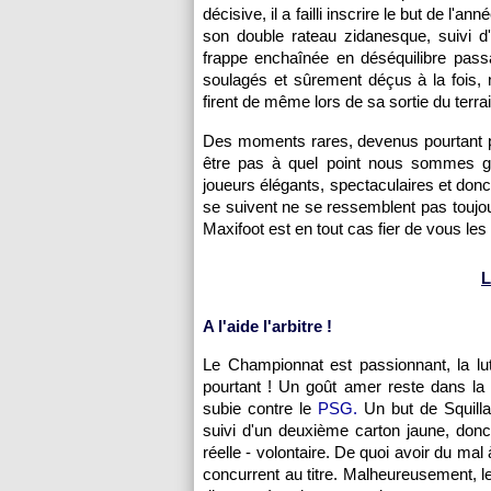
décisive, il a failli inscrire le but de l'
son double rateau zidanesque, suivi d
frappe enchaînée en déséquilibre pass
soulagés et sûrement déçus à la fois, n
firent de même lors de sa sortie du terrai
Des moments rares, devenus pourtant pr
être pas à quel point nous sommes g
joueurs élégants, spectaculaires et donc 
se suivent ne se ressemblent pas toujo
Maxifoot est en tout cas fier de vous les 
L
A l'aide l'arbitre !
Le Championnat est passionnant, la l
pourtant ! Un goût amer reste dans la
subie contre le
PSG.
Un but de Squillac
suivi d'un deuxième carton jaune, don
réelle - volontaire. De quoi avoir du ma
concurrent au titre. Malheureusement, le