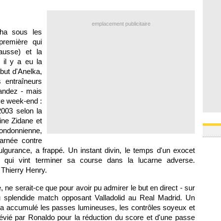
16h59
16h37
16h33
emplacement publicitaire
16h27
aha sous les
16h22
remière qui
ausse) et la
 il y a eu la
but d'Anelka,
 entraîneurs
andez - mais
ce week-end :
003 selon la
ine Zidane et
londonnienne,
arnée contre
ulgurance, a frappé. Un instant divin, le temps d'un exocet
 qui vint terminer sa course dans la lucarne adverse.
 Thierry Henry.
 ne serait-ce que pour avoir pu admirer le but en direct - sur
 du splendide match opposant Valladolid au Real Madrid. Un
 a accumulé les passes lumineuses, les contrôles soyeux et
dévié par Ronaldo pour la réduction du score et d'une passe