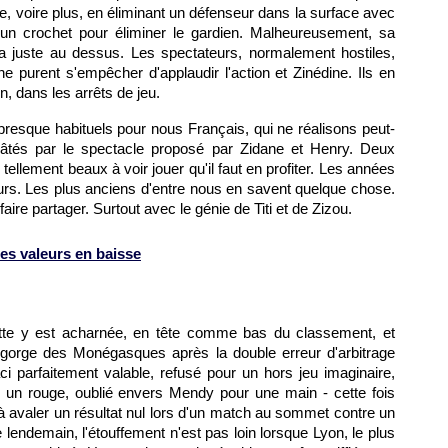
année, voire plus, en éliminant un défenseur dans la surface avec
'un crochet pour éliminer le gardien. Malheureusement, sa
a juste au dessus. Les spectateurs, normalement hostiles,
e purent s'empêcher d'applaudir l'action et Zinédine. Ils en
n, dans les arrêts de jeu.
esque habituels pour nous Français, qui ne réalisons peut-
âtés par le spectacle proposé par Zidane et Henry. Deux
tellement beaux à voir jouer qu'il faut en profiter. Les années
urs. Les plus anciens d'entre nous en savent quelque chose.
faire partager. Surtout avec le génie de Titi et de Zizou.
es valeurs en baisse
utte y est acharnée, en tête comme bas du classement, et
 gorge des Monégasques après la double erreur d'arbitrage
i parfaitement valable, refusé pour un hors jeu imaginaire,
c un rouge, oublié envers Mendy pour une main - cette fois
l à avaler un résultat nul lors d'un match au sommet contre un
 lendemain, l'étouffement n'est pas loin lorsque
Lyon
, le plus