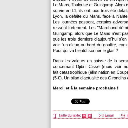
Le Mans
,
Toulouse
et
Guingamp
. Alors 
survie en L1, ils ont tous trois été défa
Lyon
, la défaite du Mans, face à
Nante
Les journées passent, certains adversa
ressent fortement. Les "Marchand dém
Guingamp
, alors que
Le Mans
n'est pas
que les trois derniers d'aujourd'hui s'e
voir l'un d'eux au bord du gouffre, car
Pour qui va bientôt sonner le glas ?
Dans les valeurs en baisse de la sema
concernant Djibril Cissé (mais voir n
fait catastrophique (élimination en Coup
(5-0). Un bilan d'actualité des Girondin
Merci, et à la semaine prochaine !
Taille du texte:
Email
I