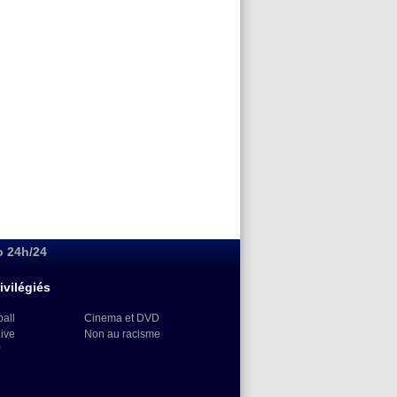
o 24h/24
ivilégiés
ball
Cinema et DVD
Live
Non au racisme
)