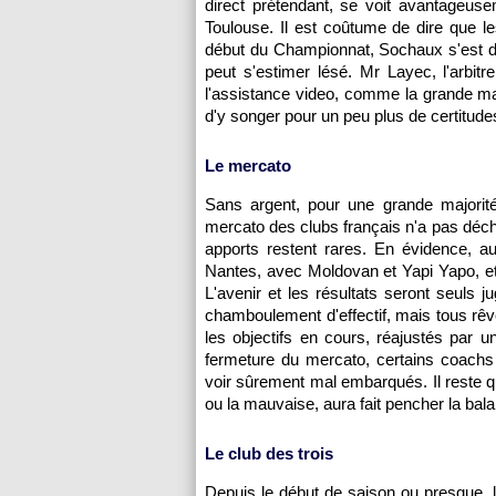
direct prétendant, se voit avantageusem
Toulouse
. Il est coûtume de dire que le
début du Championnat,
Sochaux
s'est 
peut s'estimer lésé. Mr Layec, l'arbit
l'assistance video, comme la grande majo
d'y songer pour un peu plus de certitudes
Le mercato
Sans argent, pour une grande majorit
mercato des clubs français n'a pas décha
apports restent rares. En évidence, a
Nantes
, avec Moldovan et Yapi Yapo, e
L'avenir et les résultats seront seuls 
chamboulement d'effectif, mais tous rêven
les objectifs en cours, réajustés par
fermeture du mercato, certains coachs 
voir sûrement mal embarqués. Il reste qua
ou la mauvaise, aura fait pencher la ba
Le club des trois
Depuis le début de saison ou presque, 