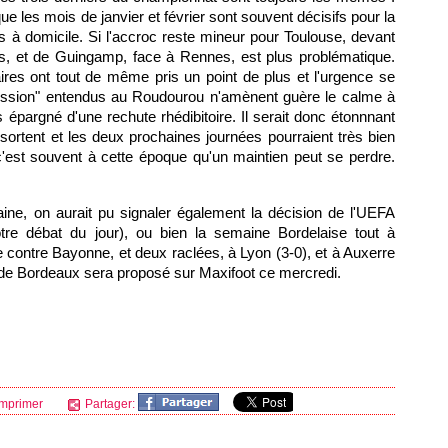
que les mois de janvier et février sont souvent décisifs pour la
its à domicile. Si l'accroc reste mineur pour
Toulouse
, devant
s
, et de
Guingamp
, face à
Rennes
, est plus problématique.
ires ont tout de même pris un point de plus et l'urgence se
ission" entendus au Roudourou n'amènent guère le calme à
 épargné d'une rechute rhédibitoire. Il serait donc étonnnant
n sortent et les deux prochaines journées pourraient très bien
 c'est souvent à cette époque qu'un maintien peut se perdre.
ine, on aurait pu signaler également la décision de l'UEFA
otre débat du jour), ou bien la semaine Bordelaise tout à
e contre Bayonne, et deux raclées, à Lyon (3-0), et à Auxerre
s de Bordeaux sera proposé sur Maxifoot ce mercredi.
mprimer
Partager: