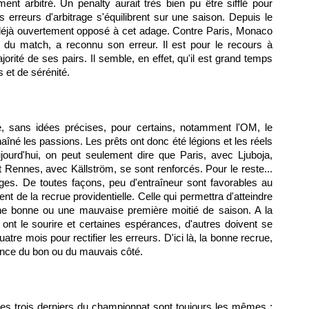
ent arbitré. Un penalty aurait très bien pu être sifflé pour
s erreurs d'arbitrage s'équilibrent sur une saison. Depuis le
déjà ouvertement opposé à cet adage. Contre
Paris
,
Monaco
re du match, a reconnu son erreur. Il est pour le recours à
rité de ses pairs. Il semble, en effet, qu'il est grand temps
 et de sérénité.
é, sans idées précises, pour certains, notamment
l'OM
, le
îné les passions. Les prêts ont donc été légions et les réels
ujourd'hui, on peut seulement dire que
Paris
, avec Ljuboja,
t
Rennes
, avec Källström, se sont renforcés. Pour le reste...
juges. De toutes façons, peu d'entraîneur sont favorables au
t de la recrue providentielle. Celle qui permettra d'atteindre
 une bonne ou une mauvaise première moitié de saison. A la
ont le sourire et certaines espérances, d'autres doivent se
tre mois pour rectifier les erreurs. D'ici là, la bonne recrue,
lance du bon ou du mauvais côté.
les trois derniers du championnat sont toujours les mêmes :