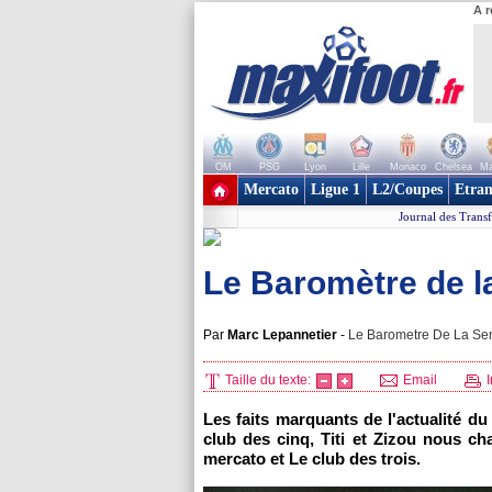
A r
OM
PSG
Lyon
Lille
Monaco
Chelsea
Ma
+ de clubs
Mercato
Ligue 1
L2/Coupes
Etran
Journal des Transf
Le Baromètre de l
Par
Marc Lepannetier
-
Le Barometre De La Sem
Taille du texte:
Email
I
Les faits marquants de l'actualité du
club des cinq, Titi et Zizou nous cha
mercato et Le club des trois.