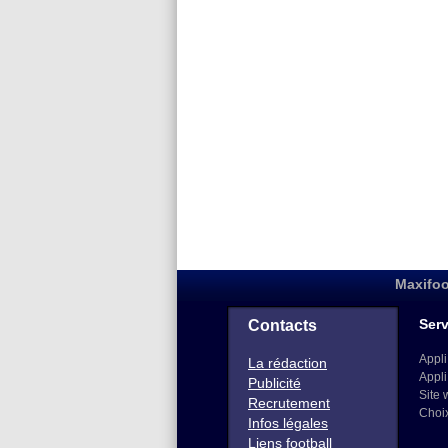
Maxifoo
Serv
Contacts
Appli
La rédaction
Appli
Publicité
Site 
Recrutement
Choi
Infos légales
Liens football