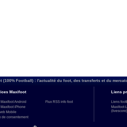
t (100% Football) : l'actualité du foot, des transferts et du mercat
ices Maxifoot
Liens pr
 Maxifoot Android
Flux RSS info foot
Liens foot
 Maxifoot iPhone
Maxifoot-
(livescore
web Mobile
x de consentement