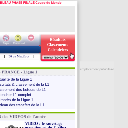
BLEAU PHASE FINALE Coupe du Monde
Résultats
Bayern
Dortmund
Classements
Calendriers
s
|
36 de Maxifoot
|
emplacement publicitaire
s FRANCE - Ligue 1
ualité de la Ligue 1
sultats & classement de la L1
assement des buteurs de L1
lendrier L1 complet
lmarès de la Ligue 1
bleau des transfert de la L1
5 des VIDEOS de l'année
VIDEO : le sauvetage
exceptionnel de T. Silva