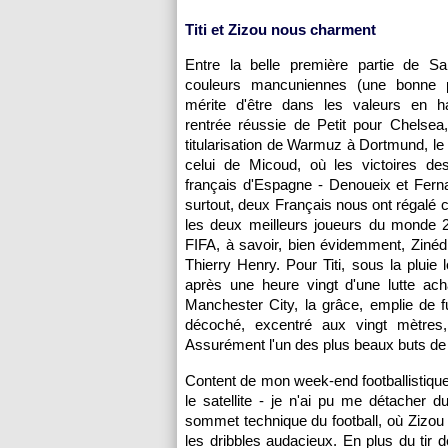
Titi et Zizou nous charment
Entre la belle première partie de S
couleurs mancuniennes (une bonne p
mérite d'être dans les valeurs en h
rentrée réussie de Petit pour Chelsea,
titularisation de Warmuz à Dortmund, le 
celui de Micoud, où les victoires des
français d'Espagne - Denoueix et Fern
surtout, deux Français nous ont régalé 
les deux meilleurs joueurs du monde 2
FIFA, à savoir, bien évidemment, Zinéd
Thierry Henry. Pour Titi, sous la pluie 
après une heure vingt d'une lutte ach
Manchester City, la grâce, emplie de f
décoché, excentré aux vingt mètres,
Assurément l'un des plus beaux buts de
Content de mon week-end footballistique,
le satellite - je n'ai pu me détacher
sommet technique du football, où Zizou
les dribbles audacieux. En plus du tir 