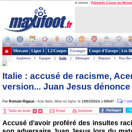
A retenir :
Palmarès Coupe du Mond
OM
PSG
Lyon
Lille
Monaco
Chelsea
Man Utd
Arsenal
Liverpool
ManCity
Ba
+ de clubs
Mercato
Ligue 1
L2/Coupes
Etranger
Coupe d'Europe
Les B
Angleterre
|
Espagne
|
Italie
|
Allemagne
|
Belgique
|
Pays-Bas
Italie : accusé de racisme, Ac
version... Juan Jesus dénonc
Par
Romain Rigaux
-
Actu Italie, Mise en ligne: le
19/03/2024
à
09h47
-
7
co
T
Taille du texte:
Email
Imprimer
Accusé d'avoir proféré des insultes raci
son adversaire Juan Jesus lors du matc