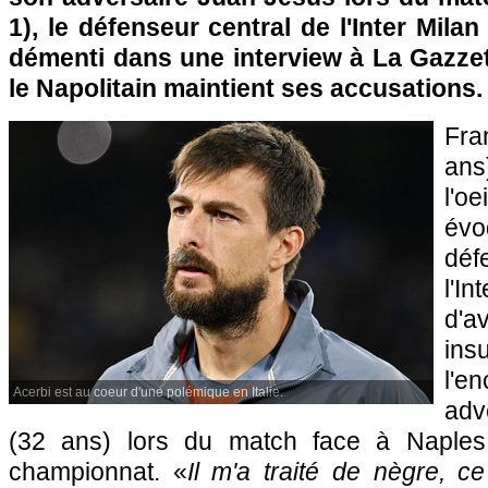
1), le défenseur central de l'Inter Mila
démenti dans une interview à La Gazzet
le Napolitain maintient ses accusations.
Fra
ans
l'o
év
déf
l'I
d'
in
l'
Acerbi est au coeur d'une polémique en Italie.
adv
(32 ans) lors du match face à Naples
championnat. «
Il m'a traité de nègre, c