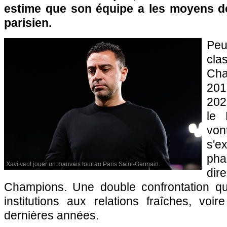
estime que son équipe a les moyens de 
parisien.
Peu
cla
Ch
20
202
le 
vo
s'e
ph
Xavi veut jouer un mauvais tour au Paris Saint-Germain.
dir
Champions. Une double confrontation qu
institutions aux relations fraîches, voi
dernières années.