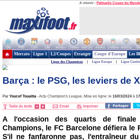
A retenir :
Palmarès Coupe du Mond
OM
PSG
Lyon
Lille
Monaco
Chelsea
Man Utd
Arsenal
Liverpool
ManCity
Ba
+ de clubs
Mercato
Ligue 1
L2/Coupes
Etranger
Coupe d'Europe
Les B
Ligue des Champions
|
Ligue Europa
|
Ligue Confe
Barça : le PSG, les leviers de 
Par
Youcef Touaitia
-
Actu Champion's League, Mise en ligne: le
16/03/2024
à
1
T
Taille du texte:
Email
Imprimer
A l'occasion des quarts de final
Champions, le FC Barcelone défiera le 
S'il ne fanfaronne pas, l'entraîneur du