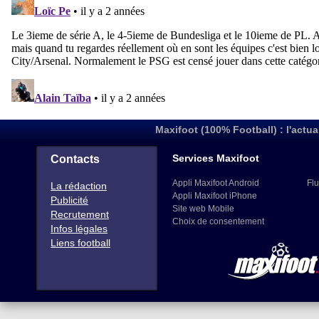
Maxifoot (100% Football) : l'actua
Services Maxifoot
Contacts
Appli Maxifoot Android
Flu
La rédaction
Appli Maxifoot iPhone
Publicité
Site web Mobile
Recrutement
Choix de consentement
Infos légales
Liens football