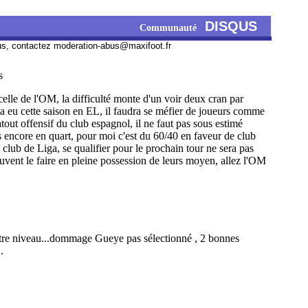
DISQUS
Communauté
us, contactez
moderation-abus@maxifoot.fr