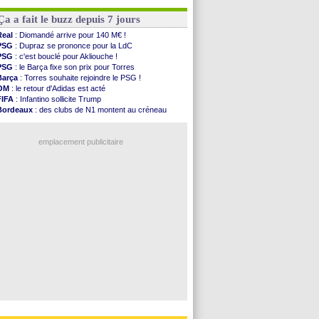
Monaco
: Filipe Luis soutient Biereth
OM
: une offre pour Bulka
Lyon
: Mangala prêté à Getafe (officiel)
Ouganda
: Owori battu à mort à Kampala
Ça a fait le buzz depuis 7 jours
PSG
: Nsoki va signer en Croatie
Arsenal
: Naples vise Gabriel Jesus
Real
: Diomandé arrive pour 140 M€ !
Real
: Mastantuono prêté à la Fiorentina (off.)
PSG
: Dupraz se prononce pour la LdC
Man City
: accord avec le Barça pour Rodri ?
PSG
: c'est bouclé pour Akliouche !
Rennes
: Haise a prolongé (officiel)
PSG
: le Barça fixe son prix pour Torres
Palace
: Tomiyasu a convaincu (officiel)
Barça
: Torres souhaite rejoindre le PSG !
OM
: le retour d'Adidas est acté
Voir les brèves précédentes
FIFA
: Infantino sollicite Trump
Bordeaux
: des clubs de N1 montent au créneau
Argentine
: quand Medina recadre... sa mère
Real
: le démenti de Leipzig pour Diomandé
emplacement publicitaire