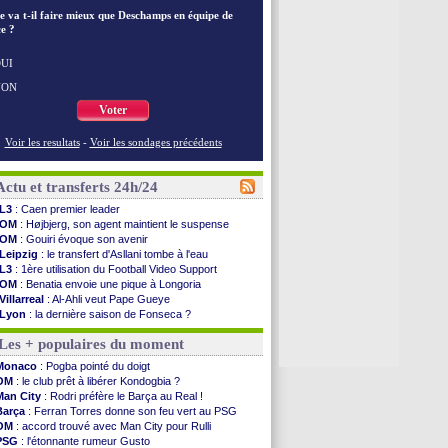
e va t-il faire mieux que Deschamps en équipe de
e ?
UI
NON
Voter
Voir les resultats
-
Voir les sondages précédents
Actu et transferts 24h/24
L3
: Caen premier leader
OM
: Højbjerg, son agent maintient le suspense
OM
: Gouiri évoque son avenir
Leipzig
: le transfert d'Asllani tombe à l'eau
L3
: 1ère utilisation du Football Video Support
OM
: Benatia envoie une pique à Longoria
Villarreal
: Al-Ahli veut Pape Gueye
Lyon
: la dernière saison de Fonseca ?
OM
: un nouveau prétendant pour Højbjerg
Les + populaires du moment
Brest
: un gardien norvégien en approche ?
OM
: McCourt a versé 120 M€ en 2026
Monaco
: Pogba pointé du doigt
PSG
: 4 retours dans le groupe face à Man Utd ...
OM
: le club prêt à libérer Kondogbia ?
Nice
: Kevin Carlos va partir en Italie
Man City
: Rodri préfère le Barça au Real !
L1
: prison avec sursis requis contre un arbitre
Barça
: Ferran Torres donne son feu vert au PSG
Leganés
: c'est signé pour Luca Zidane (off.)
OM
: accord trouvé avec Man City pour Rulli
Atletico
: Ruggeri en route pour Aston Villa
PSG
: l'étonnante rumeur Gusto