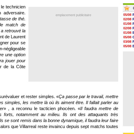
17h46
06/08
17h32
le technicien
06/08
17h16
 adversaire.
16h59
05/08
emplacement publicitaire
 tasse de thé.
16h37
02/08
16h33
01/08
 le match de
16h27
02/08
 a retrouvé la
16h22
01/08
int de Laurent
05/08
03/08
agner pour se
05/08
n-négligeable
03/08
dre une option
03/08
ra jouer pour
ur de la Côte
urévaluer et rester simples. «
Ça passe par le travail, mettre
 simples, les mettre là où ils aiment être. Il fallait parler au
er
» , a reconnu le tacticien phocéen. «
Il faudra mettre de
rès forts, notamment au milieu. Ils ont des attaquants très
ls se sont remis dans la bonne dynamique, il faudra leur faire
lors que Villarreal reste invaincu depuis sept matchs toutes