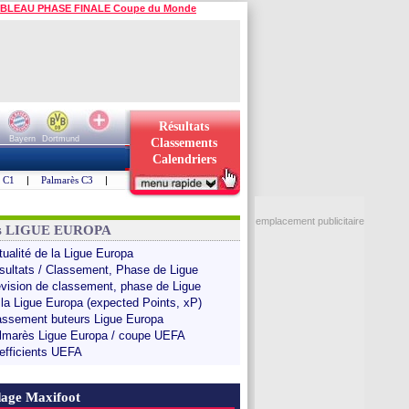
BLEAU PHASE FINALE Coupe du Monde
Résultats
Bayern
Dortmund
Classements
Calendriers
s C1
|
Palmarès C3
|
emplacement publicitaire
ns LIGUE EUROPA
tualité de la Ligue Europa
sultats / Classement, Phase de Ligue
évision de classement, phase de Ligue
 la Ligue Europa (expected Points, xP)
assement buteurs Ligue Europa
lmarès Ligue Europa / coupe UEFA
efficients UEFA
age Maxifoot