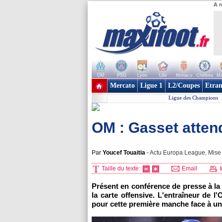
A r
OM
PSG
Lyon
Lille
Monaco
Chelsea
Ma
+ de clubs
Mercato
Ligue 1
L2/Coupes
Etran
Ligue des Champions
OM : Gasset attend
Par
Youcef Touaitia
-
Actu Europa League, Mise 
Taille du texte:
Email
I
Présent en conférence de presse à la 
la carte offensive. L'entraîneur de 
pour cette première manche face à u