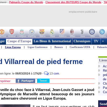
etenir :
Palmarès Coupe du Monde
-
Classement des BUTEURS Coupe du Monde
-
TA
emplacement publicitaire
n Utd
Arsenal
Liverpool
ManCity
Barca
Real
Atletico
Milan
Juve
Inter
Naples
ger
Coupe d'Europe
Les Bleus & International
Chroniques
TV
+
|
Ligue Europa
|
Ligue Conference
|
Buteurs
|
Coefficients UEFA
|
Palmarè
 Villarreal de pied ferme
Lie
Ac
Ré
en ligne: le
06/03/2024
à
17h20
-
13
com.
pr
de
Tweet
mprimer
Cl
Pa
veille du choc face à Villarreal, Jean-Louis Gasset a joué
Co
l'Olympique de Marseille attend beaucoup de ses joueurs
n adversaire chevronné en Ligue Europa.
Sond
Il ne faut jamais sous-estimer un club