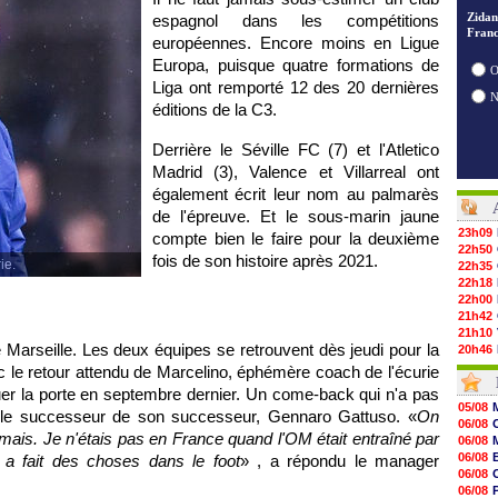
Zidan
espagnol dans les compétitions
Franc
européennes. Encore moins en Ligue
Europa, puisque quatre formations de
O
Liga ont remporté 12 des 20 dernières
éditions de la C3.
Derrière le Séville FC (7) et l'Atletico
Madrid (3), Valence et Villarreal ont
également écrit leur nom au palmarès
de l'épreuve. Et le sous-marin jaune
23h09
compte bien le faire pour la deuxième
22h50
fois de son histoire après 2021.
ie.
22h35
22h18
22h00
21h42
21h10
de Marseille. Les deux équipes se retrouvent dès jeudi pour la
20h46
20h30
 le retour attendu de Marcelino, éphémère coach de l'écurie
20h01
uer la porte en septembre dernier. Un come-back qui n'a pas
19h18
05/08
 le successeur de son successeur, Gennaro Gattuso. «
On
19h09
06/08
18h48
jamais. Je n'étais pas en France quand l'OM était entraîné par
06/08
18h37
06/08
l a fait des choses dans le foot
» , a répondu le manager
18h29
06/08
17h58
06/08