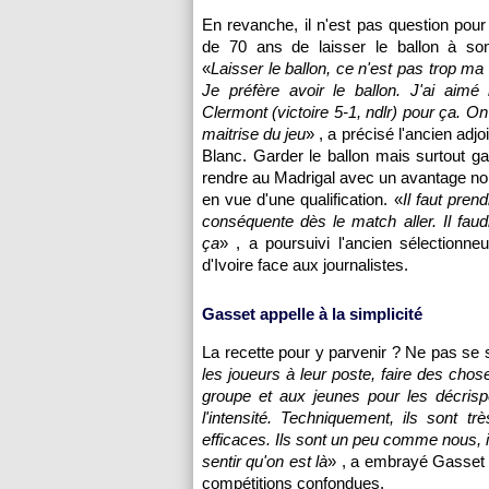
En revanche, il n'est pas question pour 
de 70 ans de laisser le ballon à son
«
Laisser le ballon, ce n'est pas trop ma
Je préfère avoir le ballon. J'ai aimé
Clermont (victoire 5-1, ndlr) pour ça. On
maitrise du jeu
» , a précisé l'ancien adjo
Blanc. Garder le ballon mais surtout g
rendre au Madrigal avec un avantage no
en vue d'une qualification. «
Il faut pren
conséquente dès le match aller. Il faud
ça
» , a poursuivi l'ancien sélectionne
d'Ivoire face aux journalistes.
Gasset appelle à la simplicité
La recette pour y parvenir ? Ne pas se s
les joueurs à leur poste, faire des choses
groupe et aux jeunes pour les décrisp
l'intensité. Techniquement, ils sont t
efficaces. Ils sont un peu comme nous, i
sentir qu'on est là
» , a embrayé Gasset a
compétitions confondues.