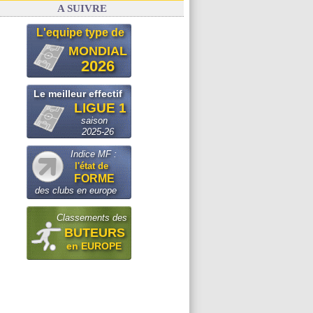
A SUIVRE
L'equipe type de
MONDIAL
2026
Le meilleur effectif
LIGUE 1
saison
2025-26
Indice MF :
l'état de
FORME
des clubs en europe
Classements des
BUTEURS
en EUROPE